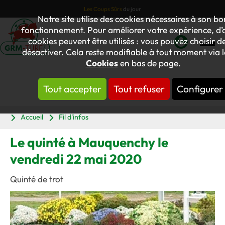
Les Coups Sûrs
du jour
Notre site utilise des cookies nécessaires à son bo
fonctionnement. Pour améliorer votre expérience, d’
cookies peuvent être utilisés : vous pouvez choisir de
désactiver. Cela reste modifiable à tout moment via l
Mon
Cookies
en bas de page.
compte
Tout accepter
Tout refuser
Configurer
Panier
Accueil
Fil d'infos
Le quinté à Mauquenchy le
vendredi 22 mai 2020
Quinté de trot