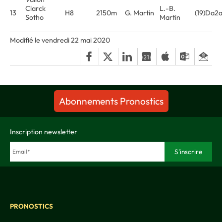
Clarck
L.-B.
13
H8
2150m
G. Martin
(19)Da2
Sotho
Martin
Modifié le vendredi 22 mai 2020
Abonnements Pronostics
Inscription newsletter
PRONOSTICS