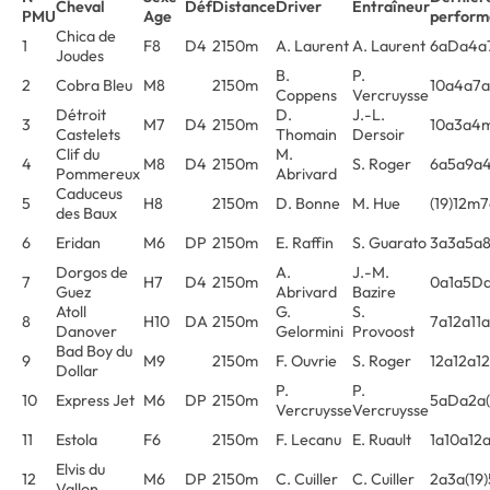
Cheval
Déf
Distance
Driver
Entraîneur
PMU
Age
perform
Chica de
1
F8
D4
2150m
A. Laurent
A. Laurent
6aDa4a7
Joudes
B.
P.
2
Cobra Bleu
M8
2150m
10a4a7a
Coppens
Vercruysse
Détroit
D.
J.-L.
3
M7
D4
2150m
10a3a4
Castelets
Thomain
Dersoir
Clif du
M.
4
M8
D4
2150m
S. Roger
6a5a9a4
Pommereux
Abrivard
Caduceus
5
H8
2150m
D. Bonne
M. Hue
(19)12m7
des Baux
6
Eridan
M6
DP
2150m
E. Raffin
S. Guarato
3a3a5a
Dorgos de
A.
J.-M.
7
H7
D4
2150m
0a1a5D
Guez
Abrivard
Bazire
Atoll
G.
S.
8
H10
DA
2150m
7a12a11
Danover
Gelormini
Provoost
Bad Boy du
9
M9
2150m
F. Ouvrie
S. Roger
12a12a12
Dollar
P.
P.
10
Express Jet
M6
DP
2150m
5aDa2a(
Vercruysse
Vercruysse
11
Estola
F6
2150m
F. Lecanu
E. Ruault
1a10a12a
Elvis du
12
M6
DP
2150m
C. Cuiller
C. Cuiller
2a3a(19
Vallon