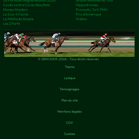
La Formule Gagnante pour 2020
Grand National du Trot
Covès contre Covès Résultats
Hippodromes
Money Masters
Pronostic Turf, PMU
Le 2 sur 4 Facile
Prix d’Amérique
La Méthode Simple
Vidéos
Les 2 Perfs
© GRM 2009-2026 - Tous droits réservés
Taonix
Lexique
Témoignages
Plan du site
Mentions légales
CGV
Cookies