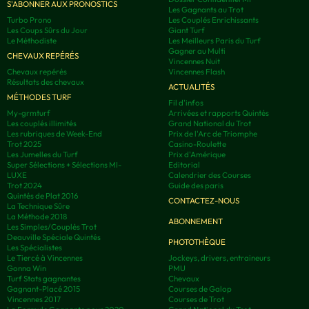
S'ABONNER AUX PRONOSTICS
Les Gagnants au Trot
Turbo Prono
Les Couplés Enrichissants
Les Coups Sûrs du Jour
Giant Turf
Le Méthodiste
Les Meilleurs Paris du Turf
Gagner au Multi
CHEVAUX REPÉRÉS
Vincennes Nuit
Chevaux repérés
Vincennes Flash
Résultats des chevaux
ACTUALITÉS
MÉTHODES TURF
Fil d'infos
My-grmturf
Arrivées et rapports Quintés
Les couplés illimités
Grand National du Trot
Les rubriques de Week-End
Prix de l'Arc de Triomphe
Trot 2025
Casino-Roulette
Les Jumelles du Turf
Prix d'Amérique
Super Sélections + Sélections MI-
Editorial
LUXE
Calendrier des Courses
Trot 2024
Guide des paris
Quintés de Plat 2016
CONTACTEZ-NOUS
La Technique Sûre
La Méthode 2018
ABONNEMENT
Les Simples/Couplés Trot
Deauville Spéciale Quintés
PHOTOTHÈQUE
Les Spécialistes
Le Tiercé à Vincennes
Jockeys, drivers, entraineurs
Gonna Win
PMU
Turf Stats gagnantes
Chevaux
Gagnant-Placé 2015
Courses de Galop
Vincennes 2017
Courses de Trot