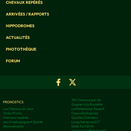
CHEVAUX REPÉRÉS
ARRIVÉES / RAPPORTS
HIPPODROMES
ACTUALITÉS
PHOTOTHÈQUE
FORUM
150 Chevaux par An
PRONOSTICS
Gagner à la Roulette
Les Chevaux du Jour
Le Matelassier Expert
Turbo Prono
Deauville Express
Chevaux repérés
Quintés Outsiders
Jeu simple gagnant Quinté
Longchamp and C°
Abonnements
Stats Turf 2014
Dossier Confidentiel MI