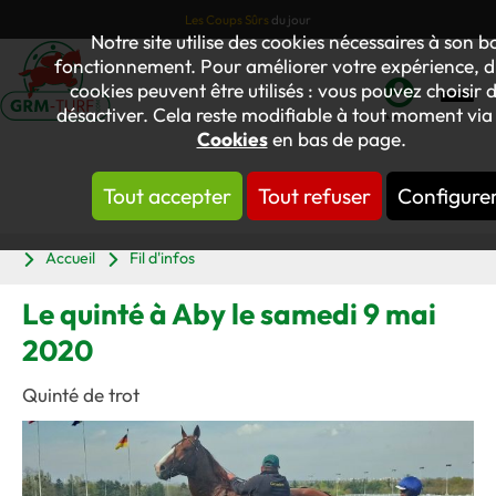
Les Coups Sûrs
du jour
Notre site utilise des cookies nécessaires à son b
fonctionnement. Pour améliorer votre expérience, d
cookies peuvent être utilisés : vous pouvez choisir d
désactiver. Cela reste modifiable à tout moment via 
Mon
Cookies
en bas de page.
compte
Tout accepter
Tout refuser
Configure
Panier
Accueil
Fil d'infos
Le quinté à Aby le samedi 9 mai
2020
Quinté de trot