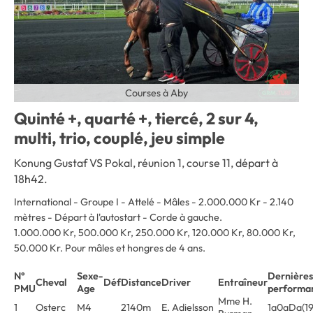
Courses à Aby
Quinté +, quarté +, tiercé, 2 sur 4,
multi, trio, couplé, jeu simple
Konung Gustaf VS Pokal, réunion 1, course 11, départ à
18h42.
International - Groupe I - Attelé - Mâles - 2.000.000 Kr - 2.140
mètres - Départ à l'autostart - Corde à gauche
.
1.000.000 Kr, 500.000 Kr, 250.000 Kr, 120.000 Kr, 80.000 Kr,
50.000 Kr. Pour mâles et hongres de 4 ans.
N°
Sexe-
Dernières
Cheval
Déf
Distance
Driver
Entraîneur
PMU
Age
performa
Mme H.
1
Osterc
M4
2140m
E. Adielsson
1a0aDa(19