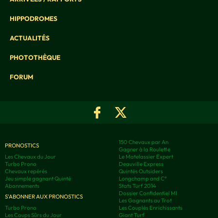
HIPPODROMES
ACTUALITÉS
PHOTOTHÈQUE
FORUM
150 Chevaux par An
PRONOSTICS
Gagner à la Roulette
Les Chevaux du Jour
Le Matelassier Expert
Turbo Prono
Deauville Express
Chevaux repérés
Quintés Outsiders
Jeu simple gagnant Quinté
Longchamp and C°
Abonnements
Stats Turf 2014
Dossier Confidentiel MI
S'ABONNER AUX PRONOSTICS
Les Gagnants au Trot
Turbo Prono
Les Couplés Enrichissants
Les Coups Sûrs du Jour
Giant Turf