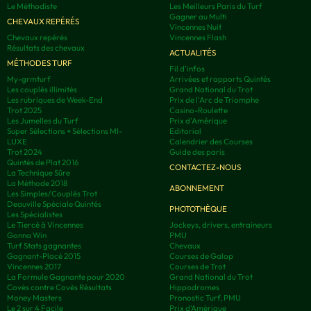
Le Méthodiste
Les Meilleurs Paris du Turf
Gagner au Multi
CHEVAUX REPÉRÉS
Vincennes Nuit
Chevaux repérés
Vincennes Flash
Résultats des chevaux
ACTUALITÉS
MÉTHODES TURF
Fil d'infos
My-grmturf
Arrivées et rapports Quintés
Les couplés illimités
Grand National du Trot
Les rubriques de Week-End
Prix de l'Arc de Triomphe
Trot 2025
Casino-Roulette
Les Jumelles du Turf
Prix d'Amérique
Super Sélections + Sélections MI-
Editorial
LUXE
Calendrier des Courses
Trot 2024
Guide des paris
Quintés de Plat 2016
CONTACTEZ-NOUS
La Technique Sûre
La Méthode 2018
ABONNEMENT
Les Simples/Couplés Trot
Deauville Spéciale Quintés
PHOTOTHÈQUE
Les Spécialistes
Le Tiercé à Vincennes
Jockeys, drivers, entraineurs
Gonna Win
PMU
Turf Stats gagnantes
Chevaux
Gagnant-Placé 2015
Courses de Galop
Vincennes 2017
Courses de Trot
La Formule Gagnante pour 2020
Grand National du Trot
Covès contre Covès Résultats
Hippodromes
Money Masters
Pronostic Turf, PMU
Le 2 sur 4 Facile
Prix d’Amérique