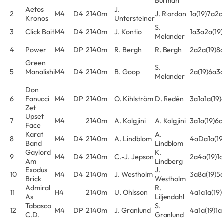
Burman
Aetos
J.
2
M4
D4
2140m
J. Riordan
1a(19)7a2
Kronos
Untersteiner
S.
3
Click Bait
M4
D4
2140m
J. Kontio
1a3a2a(19
Melander
4
Power
M4
DP
2140m
R. Bergh
R. Bergh
2a2a(19)8
Green
S.
5
Manalishi
M4
D4
2140m
B. Goop
2a(19)6a3
Melander
Don
6
Fanucci
M4
DP
2140m
O. Kihlström
D. Redén
3a1a1a(19
Zet
Upset
7
M4
2140m
A. Kolgjini
A. Kolgjini
3a1a(19)6
Face
Karat
A.
8
M4
D4
2140m
A. Lindblom
4aDa1a(19
Band
Lindblom
Gaylord
K.
9
M4
D4
2140m
C.-J. Jepson
2a4a(19)1
Am
Lindberg
Exodus
J.
10
M4
D4
2140m
J. Westholm
3a8a(19)5
Brick
Westholm
Admiral
R.
11
H4
2140m
U. Ohlsson
4a1a1a(19
As
Liljendahl
Tabasco
S.
12
M4
DP
2140m
J. Granlund
4a1a(19)1
C.D.
Granlund