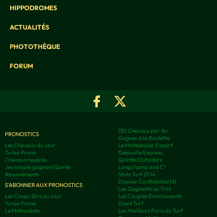
HIPPODROMES
ACTUALITÉS
PHOTOTHÈQUE
FORUM
150 Chevaux par An
PRONOSTICS
Gagner à la Roulette
Les Chevaux du Jour
Le Matelassier Expert
Turbo Prono
Deauville Express
Chevaux repérés
Quintés Outsiders
Jeu simple gagnant Quinté
Longchamp and C°
Abonnements
Stats Turf 2014
Dossier Confidentiel MI
S'ABONNER AUX PRONOSTICS
Les Gagnants au Trot
Les Coups Sûrs du Jour
Les Couplés Enrichissants
Turbo Prono
Giant Turf
Le Méthodiste
Les Meilleurs Paris du Turf