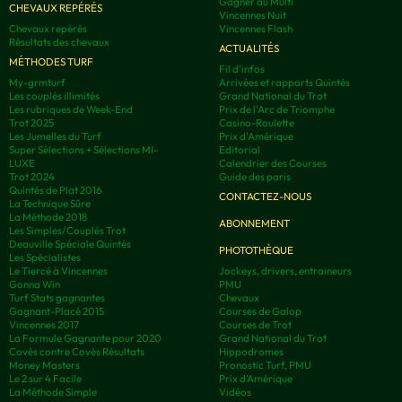
Gagner au Multi
CHEVAUX REPÉRÉS
Vincennes Nuit
Chevaux repérés
Vincennes Flash
Résultats des chevaux
ACTUALITÉS
MÉTHODES TURF
Fil d'infos
My-grmturf
Arrivées et rapports Quintés
Les couplés illimités
Grand National du Trot
Les rubriques de Week-End
Prix de l'Arc de Triomphe
Trot 2025
Casino-Roulette
Les Jumelles du Turf
Prix d'Amérique
Super Sélections + Sélections MI-
Editorial
LUXE
Calendrier des Courses
Trot 2024
Guide des paris
Quintés de Plat 2016
CONTACTEZ-NOUS
La Technique Sûre
La Méthode 2018
ABONNEMENT
Les Simples/Couplés Trot
Deauville Spéciale Quintés
PHOTOTHÈQUE
Les Spécialistes
Le Tiercé à Vincennes
Jockeys, drivers, entraineurs
Gonna Win
PMU
Turf Stats gagnantes
Chevaux
Gagnant-Placé 2015
Courses de Galop
Vincennes 2017
Courses de Trot
La Formule Gagnante pour 2020
Grand National du Trot
Covès contre Covès Résultats
Hippodromes
Money Masters
Pronostic Turf, PMU
Le 2 sur 4 Facile
Prix d’Amérique
La Méthode Simple
Vidéos