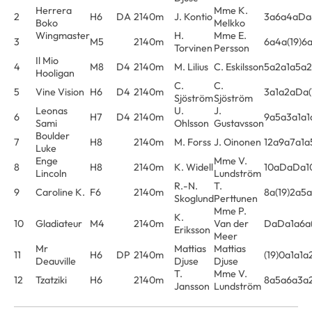
Herrera
Mme K.
2
H6
DA
2140m
J. Kontio
3a6a4aDa
Boko
Melkko
Wingmaster
H.
Mme E.
3
M5
2140m
6a4a(19)6
Torvinen
Persson
Il Mio
4
M8
D4
2140m
M. Lilius
C. Eskilsson
5a2a1a5a
Hooligan
C.
C.
5
Vine Vision
H6
D4
2140m
3a1a2aDa(
Sjöström
Sjöström
Leonas
U.
J.
6
H7
D4
2140m
9a5a3a1a1
Sami
Ohlsson
Gustavsson
Boulder
7
H8
2140m
M. Forss
J. Oinonen
12a9a7a1a
Luke
Enge
Mme V.
8
H8
2140m
K. Widell
10aDaDa1
Lincoln
Lundström
R.-N.
T.
9
Caroline K.
F6
2140m
8a(19)2a5
Skoglund
Perttunen
Mme P.
K.
10
Gladiateur
M4
2140m
Van der
DaDa1a6a(
Eriksson
Meer
Mr
Mattias
Mattias
11
H6
DP
2140m
(19)0a1a1a
Deauville
Djuse
Djuse
T.
Mme V.
12
Tzatziki
H6
2140m
8a5a6a3a
Jansson
Lundström