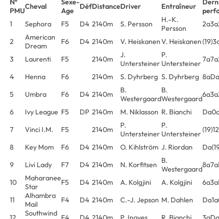
N°
Sexe-
Dern
Cheval
Déf
Distance
Driver
Entraîneur
PMU
Age
perf
H.-K.
1
Sephora
F5
D4
2140m
S. Persson
2a3a
Persson
American
2
F6
D4
2140m
V. Heiskanen
V. Heiskanen
(19)
Dream
J.
P.
3
Laurenti
F5
2140m
7a7a
Untersteiner
Untersteiner
4
Henna
F6
2140m
S. Dyhrberg
S. Dyhrberg
8aDa
B.
B.
5
Umbra
F6
D4
2140m
6a3a
Westergaard
Westergaard
6
Ivy League
F5
DP
2140m
M. Niklasson
R. Bianchi
Da0a
P.
P.
7
Vinci I.M.
F5
2140m
(19)1
Untersteiner
Untersteiner
8
Key Mom
F6
D4
2140m
O. Kihlström
J. Riordan
Da(19
B.
9
Livi Lady
F7
D4
2140m
N. Korfitsen
8a7a
Westergaard
Maharanee
10
F5
D4
2140m
A. Kolgjini
A. Kolgjini
6a3
Star
Alhambra
11
F4
D4
2140m
C.-J. Jepson
M. Dahlen
Da1a(
Mail
Southwind
12
F4
D4
2140m
P. Ingves
R. Bianchi
3aDa