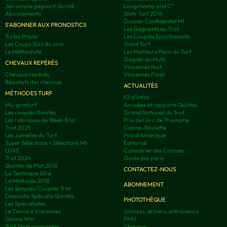
Jeu simple gagnant Quinté
Longchamp and C°
Abonnements
Stats Turf 2014
Dossier Confidentiel MI
S'ABONNER AUX PRONOSTICS
Les Gagnants au Trot
Turbo Prono
Les Couplés Enrichissants
Les Coups Sûrs du Jour
Giant Turf
Le Méthodiste
Les Meilleurs Paris du Turf
Gagner au Multi
CHEVAUX REPÉRÉS
Vincennes Nuit
Chevaux repérés
Vincennes Flash
Résultats des chevaux
ACTUALITÉS
MÉTHODES TURF
Fil d'infos
My-grmturf
Arrivées et rapports Quintés
Les couplés illimités
Grand National du Trot
Les rubriques de Week-End
Prix de l'Arc de Triomphe
Trot 2025
Casino-Roulette
Les Jumelles du Turf
Prix d'Amérique
Super Sélections + Sélections MI-
Editorial
LUXE
Calendrier des Courses
Trot 2024
Guide des paris
Quintés de Plat 2016
CONTACTEZ-NOUS
La Technique Sûre
La Méthode 2018
ABONNEMENT
Les Simples/Couplés Trot
Deauville Spéciale Quintés
PHOTOTHÈQUE
Les Spécialistes
Le Tiercé à Vincennes
Jockeys, drivers, entraineurs
Gonna Win
PMU
Turf Stats gagnantes
Chevaux