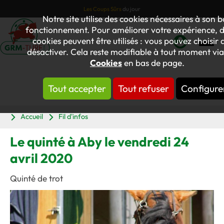
Les Coups Sûrs
du jour
Notre site utilise des cookies nécessaires à son 
fonctionnement. Pour améliorer votre expérience, d
cookies peuvent être utilisés : vous pouvez choisir d
désactiver. Cela reste modifiable à tout moment via 
Mon
Cookies
en bas de page.
compte
Tout accepter
Tout refuser
Configure
Panier
Accueil
Fil d'infos
Le quinté à Aby le vendredi 24
avril 2020
Quinté de trot