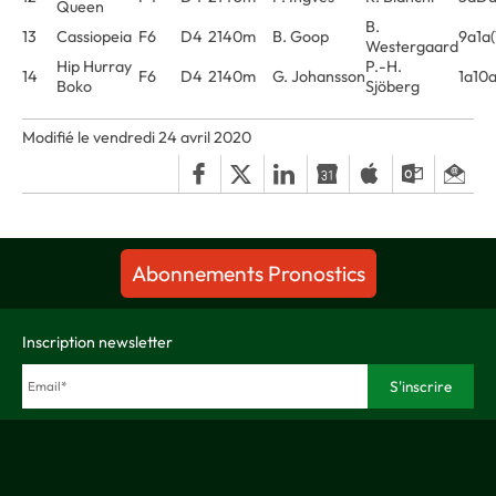
Queen
B.
13
Cassiopeia
F6
D4
2140m
B. Goop
9a1a
Westergaard
Hip Hurray
P.-H.
14
F6
D4
2140m
G. Johansson
1a10a
Boko
Sjöberg
Modifié le vendredi 24 avril 2020
Abonnements Pronostics
Inscription newsletter