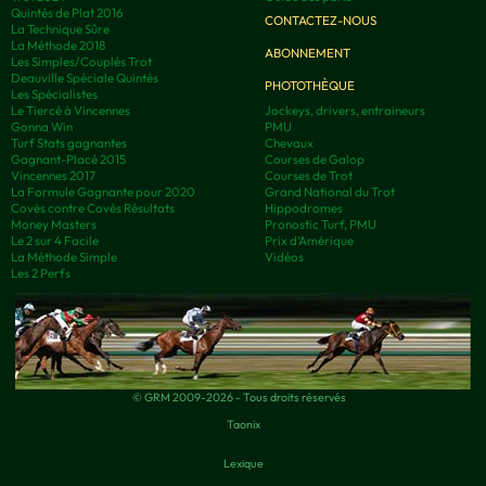
Quintés de Plat 2016
CONTACTEZ-NOUS
La Technique Sûre
La Méthode 2018
ABONNEMENT
Les Simples/Couplés Trot
Deauville Spéciale Quintés
PHOTOTHÈQUE
Les Spécialistes
Le Tiercé à Vincennes
Jockeys, drivers, entraineurs
Gonna Win
PMU
Turf Stats gagnantes
Chevaux
Gagnant-Placé 2015
Courses de Galop
Vincennes 2017
Courses de Trot
La Formule Gagnante pour 2020
Grand National du Trot
Covès contre Covès Résultats
Hippodromes
Money Masters
Pronostic Turf, PMU
Le 2 sur 4 Facile
Prix d’Amérique
La Méthode Simple
Vidéos
Les 2 Perfs
© GRM 2009-2026 - Tous droits réservés
Taonix
Lexique