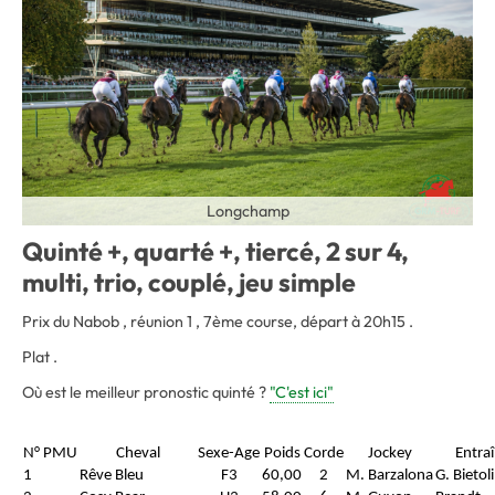
Longchamp
Quinté +, quarté +, tiercé, 2 sur 4,
multi, trio, couplé, jeu simple
Prix du Nabob , réunion 1 , 7ème course, départ à 20h15 .
Plat .
Où est le meilleur pronostic quinté ?
"C'est ici"
N° PMU
Cheval
Sexe-Age
Poids
Corde
Jockey
Entra
1
Rêve Bleu
F3
60,00
2
M. Barzalona
G. Bietoli