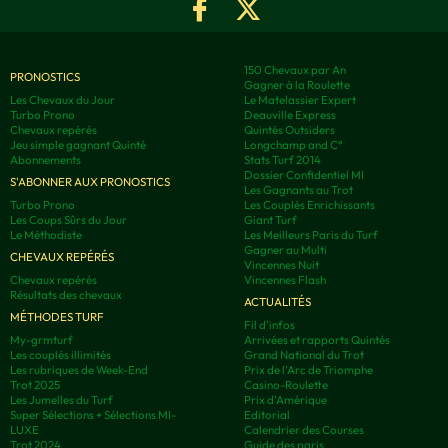
150 Chevaux par An
PRONOSTICS
Gagner à la Roulette
Les Chevaux du Jour
Le Matelassier Expert
Turbo Prono
Deauville Express
Chevaux repérés
Quintés Outsiders
Jeu simple gagnant Quinté
Longchamp and C°
Abonnements
Stats Turf 2014
Dossier Confidentiel MI
S'ABONNER AUX PRONOSTICS
Les Gagnants au Trot
Turbo Prono
Les Couplés Enrichissants
Les Coups Sûrs du Jour
Giant Turf
Le Méthodiste
Les Meilleurs Paris du Turf
Gagner au Multi
CHEVAUX REPÉRÉS
Vincennes Nuit
Chevaux repérés
Vincennes Flash
Résultats des chevaux
ACTUALITÉS
MÉTHODES TURF
Fil d'infos
My-grmturf
Arrivées et rapports Quintés
Les couplés illimités
Grand National du Trot
Les rubriques de Week-End
Prix de l'Arc de Triomphe
Trot 2025
Casino-Roulette
Les Jumelles du Turf
Prix d'Amérique
Super Sélections + Sélections MI-
Editorial
LUXE
Calendrier des Courses
Trot 2024
Guide des paris