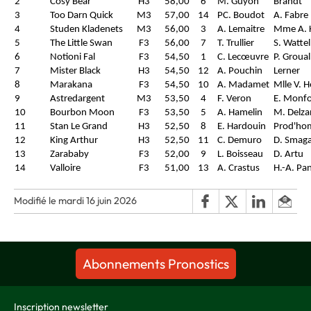
2
Cosy Bear
H3
58,00
6
M. Guyon
Brandt
3
Too Darn Quick
M3
57,00
14
PC. Boudot
A. Fabre
4
Studen Kladenets
M3
56,00
3
A. Lemaitre
Mme A. 
5
The Little Swan
F3
56,00
7
T. Trullier
S. Wattel
6
Notioni Fal
F3
54,50
1
C. Lecœuvre
P. Groual
7
Mister Black
H3
54,50
12
A. Pouchin
Lerner
8
Marakana
F3
54,50
10
A. Madamet
Mlle V. 
9
Astredargent
M3
53,50
4
F. Veron
E. Monfo
10
Bourbon Moon
F3
53,50
5
A. Hamelin
M. Delza
11
Stan Le Grand
H3
52,50
8
E. Hardouin
Prod'h
12
King Arthur
H3
52,50
11
C. Demuro
D. Smag
13
Zarababy
F3
52,00
9
L. Boisseau
D. Artu
14
Valloire
F3
51,00
13
A. Crastus
H.-A. Pan
Modifié le mardi 16 juin 2026
Abonnements Pronostics
Inscription newsletter