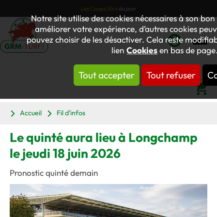
Les Coups Sûrs
du jour
Notre site utilise des cookies nécessaires à son b
améliorer votre expérience, d’autres cookies peuven
pouvez choisir de les désactiver. Cela reste modifia
lien
Cookies
en bas de page
Mon
compte
Tout accepter
Tout refuser
Co
Panier
Accueil
Fil d'infos
Le quinté aura lieu à Longchamp
le jeudi 18 juin 2026
Pronostic quinté demain