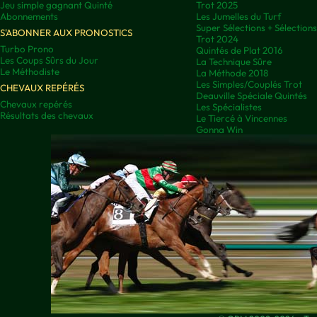
Jeu simple gagnant Quinté
Trot 2025
Abonnements
Les Jumelles du Turf
Super Sélections + Sélectio
S'ABONNER AUX PRONOSTICS
Trot 2024
Turbo Prono
Quintés de Plat 2016
Les Coups Sûrs du Jour
La Technique Sûre
Le Méthodiste
La Méthode 2018
Les Simples/Couplés Trot
CHEVAUX REPÉRÉS
Deauville Spéciale Quintés
Chevaux repérés
Les Spécialistes
Résultats des chevaux
Le Tiercé à Vincennes
Gonna Win