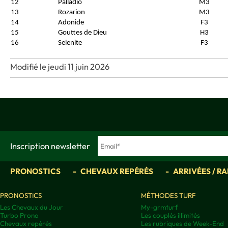
12
Palladio
M3
13
Rozarion
M3
14
Adonide
F3
15
Gouttes de Dieu
H3
16
Selenite
F3
Modifié le jeudi 11 juin 2026
Inscription newsletter
PRONOSTICS
CHEVAUX REPÉRÉS
ARRIVÉES / R
PRONOSTICS
MÉTHODES TURF
Les Chevaux du Jour
My-grmturf
Turbo Prono
Les couplés illimités
Chevaux repérés
Les rubriques de Week-End