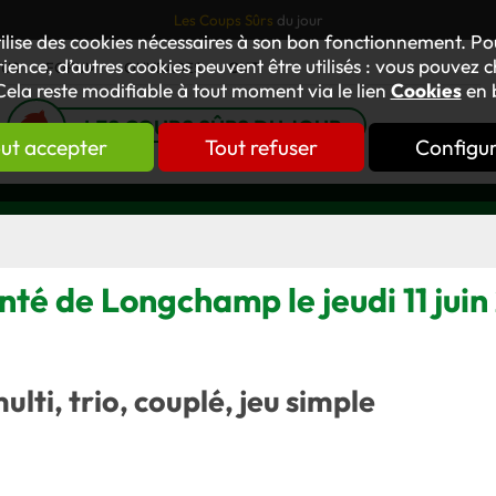
Les Coups Sûrs
du jour
tilise des cookies nécessaires à son bon fonctionnement. P
ience, d’autres cookies peuvent être utilisés : vous pouvez ch
TUS
FORUM
OUVRAGES
GNT
Cela reste modifiable à tout moment via le lien
Cookies
en 
LES COUPS SÛRS DU JOUR
ut accepter
Tout refuser
Configu
inté de Longchamp le jeudi 11 jui
multi, trio, couplé, jeu simple