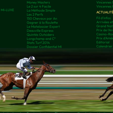
Money Masters
Vincennes 
Le 2 sur 4 Facile
Vincennes 
ns MI-LUXE
La Méthode Simple
ACTUALIT
Les 2 Perfs
Fil d'infos
150 Chevaux par An
Arrivées e
Gagner à la Roulette
Grand Nati
Le Matelassier Expert
Prix de l'A
Deauville Express
Casino-Rou
Quintés Outsiders
Prix d'Amé
Longchamp and C°
Editorial
Stats Turf 2014
Calendrier
Dossier Confidentiel MI