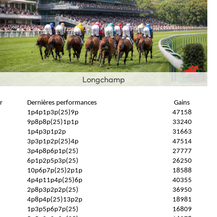
Longchamp
r
Dernières performances
Gains
1p4p1p3p(25)9p
47158
9p8p8p(25)1p1p
33240
1p4p3p1p2p
31663
3p3p1p2p(25)4p
47514
3p4p8p6p1p(25)
27777
6p1p2p5p3p(25)
26250
10p6p7p(25)2p1p
18588
4p4p11p4p(25)6p
40355
2p8p3p2p2p(25)
36950
4p8p4p(25)13p2p
18981
1p3p5p6p7p(25)
16809