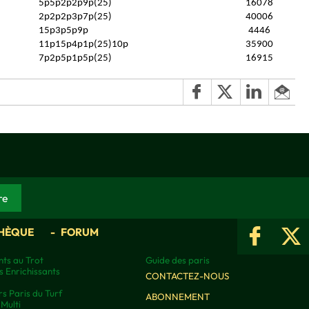
5p5p2p2p9p(25)
16078
2p2p2p3p7p(25)
40006
15p3p5p9p
4446
11p15p4p1p(25)10p
35900
7p2p5p1p5p(25)
16915
HÈQUE
FORUM
ts au Trot
Guide des paris
s Enrichissants
CONTACTEZ-NOUS
rs Paris du Turf
ABONNEMENT
Multi