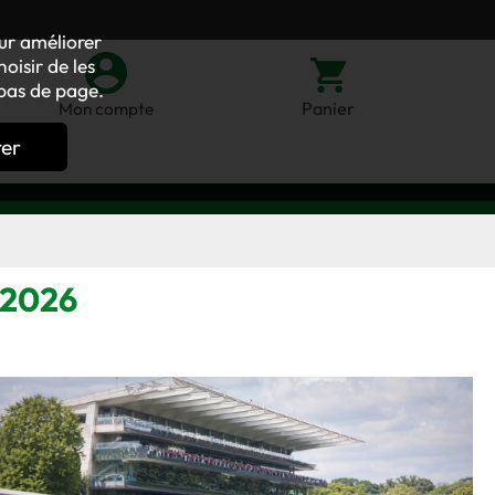
our améliorer
oisir de les
bas de page.
Panier
Mon compte
rer
n 2026