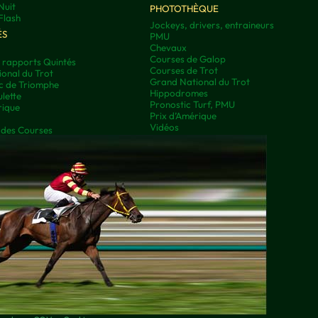
Nuit
PHOTOTHÈQUE
Flash
Jockeys, drivers, entraineurs
ÉS
PMU
Chevaux
Courses de Galop
t rapports Quintés
Courses de Trot
onal du Trot
Grand National du Trot
rc de Triomphe
Hippodromes
lette
Pronostic Turf, PMU
rique
Prix d’Amérique
Vidéos
 des Courses