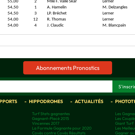
55,00
2
Mlle F. Valle Skar
Lerner
54,50
1
A. Hamelin
M. Delzangles
54,50
3
LP. Bréchet
Lerner
54,00
12
R. Thomas
Lerner
54,00
4
J. Claudic
M. Blancpain
Abonnements Pronostics
APPORTS
HIPPODROMES
ACTUALITÉS
PHOTOT
Turf Stats gagnantes
Les Gagnan
Gagnant-Placé 2015
Les Couplé
Vincennes 2017
Giant Turf
La Formule Gagnante pour 2020
Les Meilleu
Covès contre Covès Résultats
Gagner au 