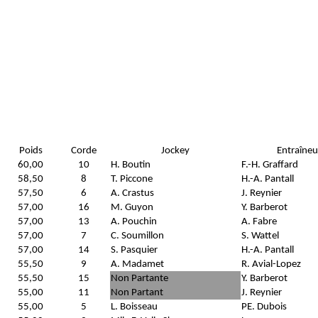
Poids
Corde
Jockey
Entraîneu
60,00
10
H. Boutin
F.-H. Graffard
58,50
8
T. Piccone
H.-A. Pantall
57,50
6
A. Crastus
J. Reynier
57,00
16
M. Guyon
Y. Barberot
57,00
13
A. Pouchin
A. Fabre
57,00
7
C. Soumillon
S. Wattel
57,00
14
S. Pasquier
H.-A. Pantall
55,50
9
A. Madamet
R. Avial-Lopez
55,50
15
Non Partante
Y. Barberot
55,00
11
Non Partant
J. Reynier
55,00
5
L. Boisseau
PE. Dubois