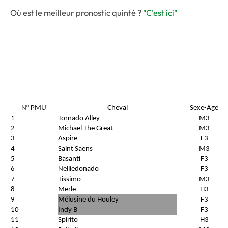
Où est le meilleur pronostic quinté ?
"C'est ici"
N° PMU
Cheval
Sexe-Age
1
Tornado Alley
M3
2
Michael The Great
M3
3
Aspire
F3
4
Saint Saens
M3
5
Basanti
F3
6
Nelliedonado
F3
7
Tissimo
M3
8
Merle
H3
9
Mélusine du Houley
F3
10
Indy B
F3
11
Spirito
H3