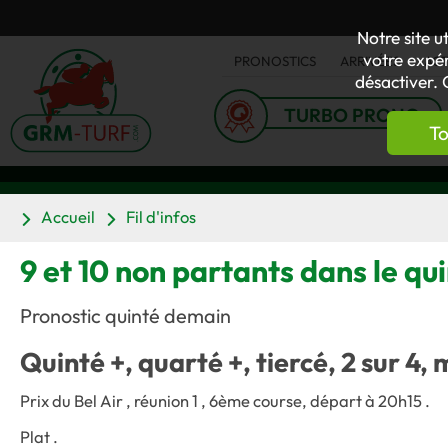
Notre site u
votre expér
PRONOSTICS
ARRIVÉES
AC
désactiver. 
TURBO PRONO
To
Accueil
Fil d'infos
9 et 10 non partants dans le qu
Pronostic quinté demain
Quinté +, quarté +, tiercé, 2 sur 4, 
Prix du Bel Air , réunion 1 , 6ème course, départ à 20h15 .
Plat .