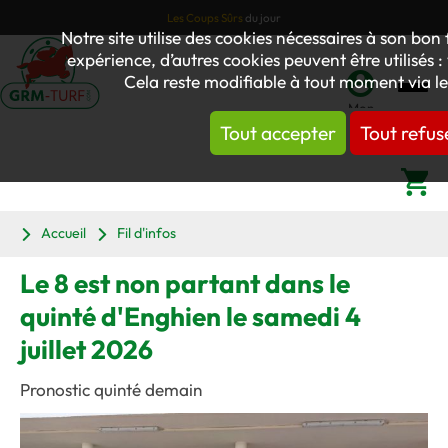
Les Coups Sûrs
du jour
Notre site utilise des cookies nécessaires à son bo
expérience, d’autres cookies peuvent être utilisés :
Cela reste modifiable à tout moment via le
Mon
Tout accepter
Tout refus
compte
Panier
Accueil
Fil d'infos
Le 8 est non partant dans le
quinté d'Enghien le samedi 4
juillet 2026
Pronostic quinté demain