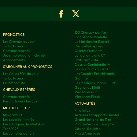
150 Chevaux par An
PRONOSTICS
Gagner à la Roulette
Les Chevaux du Jour
Le Matelassier Expert
Turbo Prono
Deauville Express
Chevaux repérés
Quintés Outsiders
Jeu simple gagnant Quinté
Longchamp and C°
Abonnements
Stats Turf 2014
Dossier Confidentiel MI
S'ABONNER AUX PRONOSTICS
Les Gagnants au Trot
Les Coups Sûrs du Jour
Les Couplés Enrichissants
Turbo Prono
Giant Turf
Le Méthodiste
Les Meilleurs Paris du Turf
Gagner au Multi
CHEVAUX REPÉRÉS
Vincennes Nuit
Chevaux repérés
Vincennes Flash
Résultats des chevaux
ACTUALITÉS
MÉTHODES TURF
Fil d'infos
My-grmturf
Arrivées et rapports Quintés
Les couplés illimités
Grand National du Trot
Les rubriques de Week-End
Prix de l'Arc de Triomphe
Trot 2025
Casino-Roulette
Les Jumelles du Turf
Prix d'Amérique