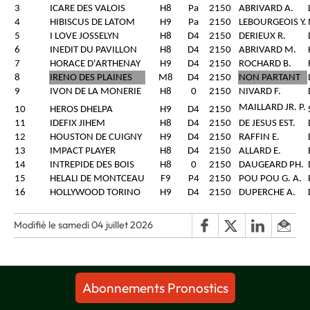
3
ICARE DES VALOIS
H8
Pa
2150
ABRIVARD A.
4
HIBISCUS DE LATOM
H9
Pa
2150
LEBOURGEOIS Y.
5
I LOVE JOSSELYN
H8
D4
2150
DERIEUX R.
6
INEDIT DU PAVILLON
H8
D4
2150
ABRIVARD M.
7
HORACE D'ARTHENAY
H9
D4
2150
ROCHARD B.
8
IRENO DES PLAINES
M8
D4
2150
NON PARTANT
9
IVON DE LA MONERIE
H8
0
2150
NIVARD F.
MAILLARD JR. P.
10
HEROS DHELPA
H9
D4
2150
11
IDEFIX JIHEM
H8
D4
2150
DE JESUS EST.
12
HOUSTON DE CUIGNY
H9
D4
2150
RAFFIN E.
13
IMPACT PLAYER
H8
D4
2150
ALLARD E.
14
INTREPIDE DES BOIS
H8
0
2150
DAUGEARD PH.
15
HELALI DE MONTCEAU
F9
P4
2150
POU POU G. A.
16
HOLLYWOOD TORINO
H9
D4
2150
DUPERCHE A.
Modifié le samedi 04 juillet 2026
Abonnements Pronostics