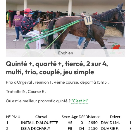
Enghien
Quinté +, quarté +, tiercé, 2 sur 4,
multi, trio, couplé, jeu simple
Prix d'Orgeval , réunion 1 , 4ème course, départ à 15h15 .
Trot attelé , Course E .
Où est le meilleur pronostic quinté ?
"C'est ici"
N° PMU
Cheval
Sexe-Age
Déf
Distance
Driver
1
INSTALL D'ALOUETTE
H5
0
2850
DAVID LM.
2
ISSIA DE CHARLY
F8
D4
2150
OUVRIE F.