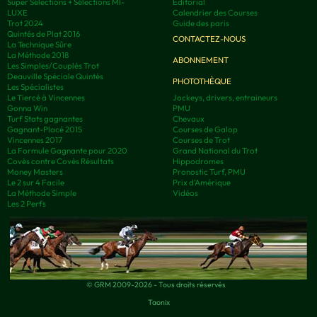
Super Sélections + Sélections MI-
Editorial
LUXE
Calendrier des Courses
Trot 2024
Guide des paris
Quintés de Plat 2016
CONTACTEZ-NOUS
La Technique Sûre
La Méthode 2018
ABONNEMENT
Les Simples/Couplés Trot
Deauville Spéciale Quintés
PHOTOTHÈQUE
Les Spécialistes
Le Tiercé à Vincennes
Jockeys, drivers, entraineurs
Gonna Win
PMU
Turf Stats gagnantes
Chevaux
Gagnant-Placé 2015
Courses de Galop
Vincennes 2017
Courses de Trot
La Formule Gagnante pour 2020
Grand National du Trot
Covès contre Covès Résultats
Hippodromes
Money Masters
Pronostic Turf, PMU
Le 2 sur 4 Facile
Prix d’Amérique
La Méthode Simple
Vidéos
Les 2 Perfs
© GRM 2009-2026 - Tous droits réservés
Taonix