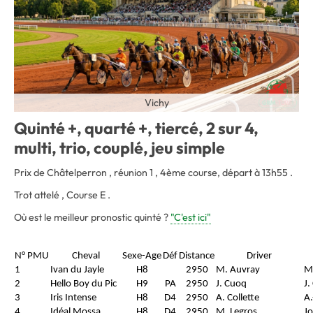
Vichy
Quinté +, quarté +, tiercé, 2 sur 4,
multi, trio, couplé, jeu simple
Prix de Châtelperron , réunion 1 , 4ème course, départ à 13h55 .
Trot attelé , Course E .
Où est le meilleur pronostic quinté ?
"C'est ici"
N° PMU
Cheval
Sexe-Age
Déf
Distance
Driver
1
Ivan du Jayle
H8
2950
M. Auvray
M
2
Hello Boy du Pic
H9
PA
2950
J. Cuoq
J.
3
Iris Intense
H8
D4
2950
A. Collette
A.
4
Idéal Mossa
H8
D4
2950
M. Legros
J