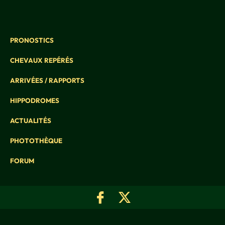
PRONOSTICS
CHEVAUX REPÉRÉS
ARRIVÉES / RAPPORTS
HIPPODROMES
ACTUALITÉS
PHOTOTHÈQUE
FORUM