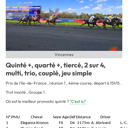
Vincennes
Quinté +, quarté +, tiercé, 2 sur 4,
multi, trio, couplé, jeu simple
Prix de l'Ile-de-France , réunion 1 , 4ème course, départ à 15h15 .
Trot monté , Groupe 1 .
Où est le meilleur pronostic quinté ?
"C'est ici"
N° PMU
Cheval
Sexe-Age
Déf
Distance
Driver
1
Elegance Kronos
F6
D4
2175m
A. Abrivard
L.-C