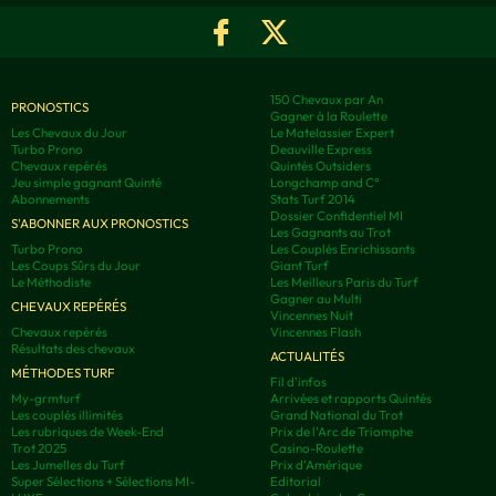
150 Chevaux par An
PRONOSTICS
Gagner à la Roulette
Les Chevaux du Jour
Le Matelassier Expert
Turbo Prono
Deauville Express
Chevaux repérés
Quintés Outsiders
Jeu simple gagnant Quinté
Longchamp and C°
Abonnements
Stats Turf 2014
Dossier Confidentiel MI
S'ABONNER AUX PRONOSTICS
Les Gagnants au Trot
Turbo Prono
Les Couplés Enrichissants
Les Coups Sûrs du Jour
Giant Turf
Le Méthodiste
Les Meilleurs Paris du Turf
Gagner au Multi
CHEVAUX REPÉRÉS
Vincennes Nuit
Chevaux repérés
Vincennes Flash
Résultats des chevaux
ACTUALITÉS
MÉTHODES TURF
Fil d'infos
My-grmturf
Arrivées et rapports Quintés
Les couplés illimités
Grand National du Trot
Les rubriques de Week-End
Prix de l'Arc de Triomphe
Trot 2025
Casino-Roulette
Les Jumelles du Turf
Prix d'Amérique
Super Sélections + Sélections MI-
Editorial