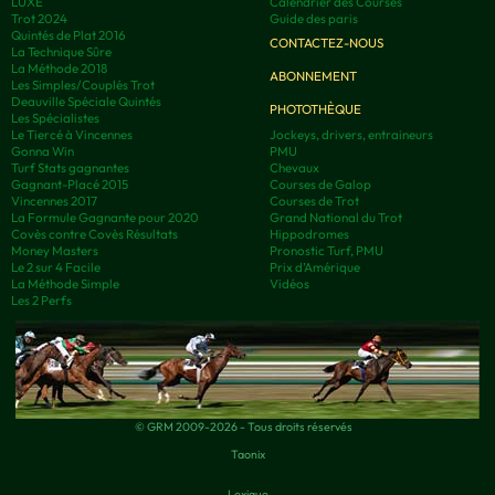
LUXE
Calendrier des Courses
Trot 2024
Guide des paris
Quintés de Plat 2016
CONTACTEZ-NOUS
La Technique Sûre
La Méthode 2018
ABONNEMENT
Les Simples/Couplés Trot
Deauville Spéciale Quintés
PHOTOTHÈQUE
Les Spécialistes
Le Tiercé à Vincennes
Jockeys, drivers, entraineurs
Gonna Win
PMU
Turf Stats gagnantes
Chevaux
Gagnant-Placé 2015
Courses de Galop
Vincennes 2017
Courses de Trot
La Formule Gagnante pour 2020
Grand National du Trot
Covès contre Covès Résultats
Hippodromes
Money Masters
Pronostic Turf, PMU
Le 2 sur 4 Facile
Prix d’Amérique
La Méthode Simple
Vidéos
Les 2 Perfs
© GRM 2009-2026 - Tous droits réservés
Taonix
Lexique