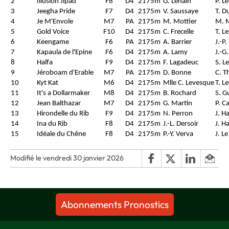
2
Illusion Jipad
F8
D4
2175m
G. Lenain
P. Le
3
Jeegha Pride
F7
D4
2175m
V. Saussaye
T. D
4
Je M'Envole
M7
PA
2175m
M. Mottier
M. M
5
Gold Voice
F10
D4
2175m
C. Frecelle
T. L
6
Keengame
F6
PA
2175m
A. Barrier
J.-P
7
Kapaula de l'Epine
F6
D4
2175m
A. Lamy
J.-G
8
Halfa
F9
D4
2175m
F. Lagadeuc
S. L
9
Jéroboam d'Erable
M7
PA
2175m
D. Bonne
C. 
10
Kyt Kat
M6
D4
2175m
Mlle C. Levesque
T. L
11
It's a Dollarmaker
M8
D4
2175m
B. Rochard
S. G
12
Jean Balthazar
M7
D4
2175m
G. Martin
P. C
13
Hirondelle du Rib
F9
D4
2175m
N. Perron
J. Ha
14
Ina du Rib
F8
D4
2175m
J.-L. Dersoir
J. Ha
15
Idéale du Chêne
F8
D4
2175m
P.-Y. Verva
J. L
Modifié le vendredi 30 janvier 2026
Abonnements Pronostics