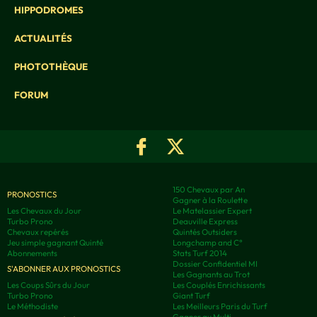
HIPPODROMES
ACTUALITÉS
PHOTOTHÈQUE
FORUM
150 Chevaux par An
PRONOSTICS
Gagner à la Roulette
Les Chevaux du Jour
Le Matelassier Expert
Turbo Prono
Deauville Express
Chevaux repérés
Quintés Outsiders
Jeu simple gagnant Quinté
Longchamp and C°
Abonnements
Stats Turf 2014
Dossier Confidentiel MI
S'ABONNER AUX PRONOSTICS
Les Gagnants au Trot
Les Coups Sûrs du Jour
Les Couplés Enrichissants
Turbo Prono
Giant Turf
Le Méthodiste
Les Meilleurs Paris du Turf
Gagner au Multi