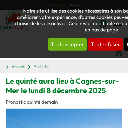
Les Coups Sûrs
du jour
Notre site utilise des cookies nécessaires à son
améliorer votre expérience, d’autres cookies peuvent
choisir de les désactiver. Cela reste modifiable à to
en bas de page.
Mon
compte
Tout accepter
Tout refuser
Panier
Accueil
Fil d'infos
Le quinté aura lieu à Cagnes-sur-
Mer le lundi 8 décembre 2025
Pronostic quinté demain