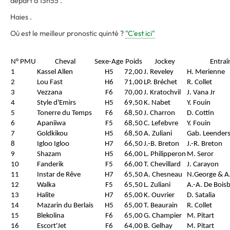
départ à 13h55 .
Haies .
Où est le meilleur pronostic quinté ?
"C'est ici"
N° PMU
Cheval
Sexe-Age
Poids
Jockey
Entraî
1
Kassel Allen
H5
72,00
J. Reveley
H. Merienne
2
Lou Fast
H6
71,00
LP. Bréchet
R. Collet
3
Vezzana
F6
70,00
J. Kratochvil
J. Vana Jr
4
Style d'Emirs
H5
69,50
K. Nabet
Y. Fouin
5
Tonerre du Temps
F6
68,50
J. Charron
D. Cottin
6
Apaniiwa
F5
68,50
C. Lefebvre
Y. Fouin
7
Goldkikou
H5
68,50
A. Zuliani
Gab. Leender
8
Igloo Igloo
H7
66,50
J.-B. Breton
J.-R. Breton
9
Shazam
H5
66,00
L. Philipperon
M. Seror
10
Fanderik
F5
66,00
T. Chevillard
J. Carayon
11
Instar de Rêve
H7
65,50
A. Chesneau
N.George & A
12
Walka
F5
65,50
L. Zuliani
A.-A. De Bois
13
Halite
H7
65,00
K. Ouvrier
D. Satalia
14
Mazarin du Berlais
H5
65,00
T. Beaurain
R. Collet
15
Blekolina
F6
65,00
G. Champier
M. Pitart
16
Escort'Jet
F6
64,00
B. Gelhay
M. Pitart