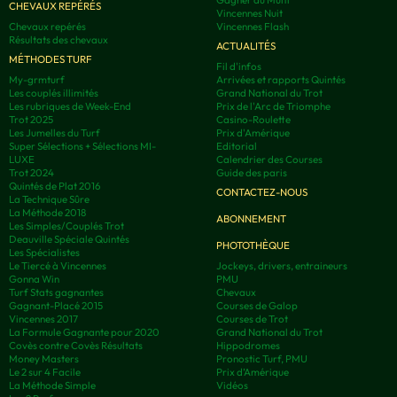
CHEVAUX REPÉRÉS
Vincennes Nuit
Chevaux repérés
Vincennes Flash
Résultats des chevaux
ACTUALITÉS
MÉTHODES TURF
Fil d'infos
My-grmturf
Arrivées et rapports Quintés
Les couplés illimités
Grand National du Trot
Les rubriques de Week-End
Prix de l'Arc de Triomphe
Trot 2025
Casino-Roulette
Les Jumelles du Turf
Prix d'Amérique
Super Sélections + Sélections MI-
Editorial
LUXE
Calendrier des Courses
Trot 2024
Guide des paris
Quintés de Plat 2016
CONTACTEZ-NOUS
La Technique Sûre
La Méthode 2018
ABONNEMENT
Les Simples/Couplés Trot
Deauville Spéciale Quintés
PHOTOTHÈQUE
Les Spécialistes
Le Tiercé à Vincennes
Jockeys, drivers, entraineurs
Gonna Win
PMU
Turf Stats gagnantes
Chevaux
Gagnant-Placé 2015
Courses de Galop
Vincennes 2017
Courses de Trot
La Formule Gagnante pour 2020
Grand National du Trot
Covès contre Covès Résultats
Hippodromes
Money Masters
Pronostic Turf, PMU
Le 2 sur 4 Facile
Prix d’Amérique
La Méthode Simple
Vidéos