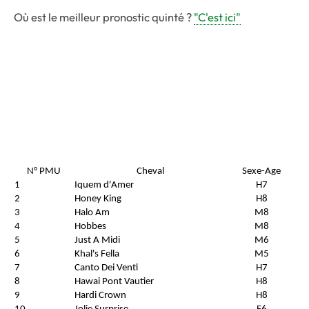
Où est le meilleur pronostic quinté ?
"C'est ici"
N° PMU
Cheval
Sexe-Age
1
Iquem d'Amer
H7
2
Honey King
H8
3
Halo Am
M8
4
Hobbes
M8
5
Just A Midi
M6
6
Khal's Fella
M5
7
Canto Dei Venti
H7
8
Hawai Pont Vautier
H8
9
Hardi Crown
H8