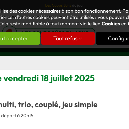
Les Coups Sûrs
du jour
tilise des cookies nécessaires à son bon fonctionnement. P
ience, d’autres cookies peuvent être utilisés : vous pouvez ch
TUS
FORUM
OUVRAGES
GNT
Cela reste modifiable à tout moment via le lien
Cookies
en 
LES COUPS SÛRS DU JOUR
ut accepter
Tout refuser
Configu
 vendredi 18 juillet 2025
multi, trio, couplé, jeu simple
, départ à 20h15 .