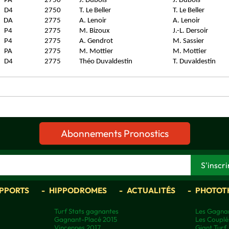
PA
2750
J. Dubois
J. Dubois
D4
2750
T. Le Beller
T. Le Beller
DA
2775
A. Lenoir
A. Lenoir
P4
2775
M. Bizoux
J.-L. Dersoir
P4
2775
A. Gendrot
M. Sassier
PA
2775
M. Mottier
M. Mottier
D4
2775
Théo Duvaldestin
T. Duvaldestin
Abonnements Pronostics
APPORTS
HIPPODROMES
ACTUALITÉS
PHOTOT
Turf Stats gagnantes
Les Gagnan
Gagnant-Placé 2015
Les Couplé
Vincennes 2017
Giant Turf