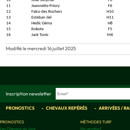
10
Jolie Surprise
F6
11
Jeannette Priory
F6
12
Falco des Rochers
H10
13
Esteban Jiel
H11
14
Hedic Géma
H8
15
Kokote
F5
16
Jack Tonic
M6
Modifié le mercredi 16 juillet 2025
Inscription newsletter
PRONOSTICS
CHEVAUX REPÉRÉS
ARRIVÉES / R
PRONOSTICS
MÉTHODES TURF
Les Chevaux du Jour
My-grmturf