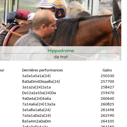
Hippodrome
de trot
eur
Dernières performances
Gains
5a3a1a5a1a(24)
250330
8aDaDm4Disqa8a(24)
257700
3a1a2a(24)2a1a
258427
Da12a2a10a(24)Da
259470
9aDa4a(24)6a6a
260640
7a14a6a(24)13a3a
260825
3a5a8a1a6a(24)
261496
7a3a1aDa2a(24)
262590
8a5a4m2aDaDm
264105