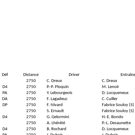
Déf
Distance
Driver
Entraîn
2750
C. Dreux
C. Dreux
D4
2750
P.-P. Ploquin
M. Lenoir
PA
2750
Y. Lebourgeois
D. Locqueneux
DA
2750
F. Lagadeuc
C. Cuiller
DP
2750
F. Nivard
Fabrice Souloy (S)
2750
S. Ernault
Fabrice Souloy (S)
D4
2750
G. Gelormini
H.-E. Bondo
2750
A. Lhérété
P.-L. Desaunette
D4
2750
B. Rochard
D. Locqueneux