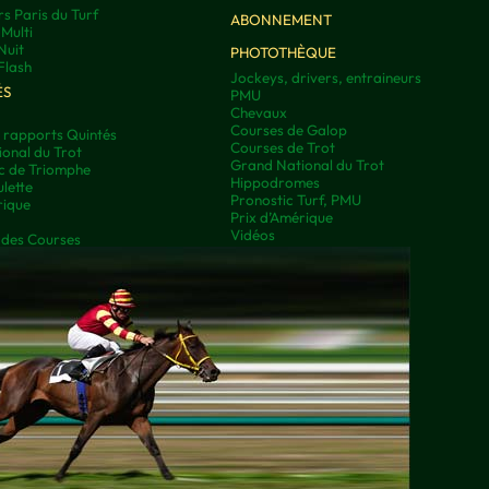
rs Paris du Turf
ABONNEMENT
Multi
Nuit
PHOTOTHÈQUE
Flash
Jockeys, drivers, entraineurs
ÉS
PMU
Chevaux
Courses de Galop
t rapports Quintés
Courses de Trot
onal du Trot
Grand National du Trot
rc de Triomphe
Hippodromes
lette
Pronostic Turf, PMU
rique
Prix d’Amérique
Vidéos
 des Courses