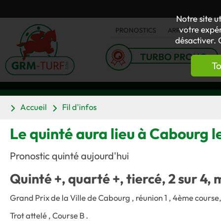
Notre site u
votre expér
PRONOSTICS
ARRIVÉES
AC
désactiver. 
TURBO PRONO
To
Accueil
Fil d'infos
Le quinté aura lieu à Cabourg le
Pronostic quinté aujourd'hui
Quinté +, quarté +, tiercé, 2 sur 4, 
Grand Prix de la Ville de Cabourg , réunion 1 , 4ème course
Trot attelé , Course B .