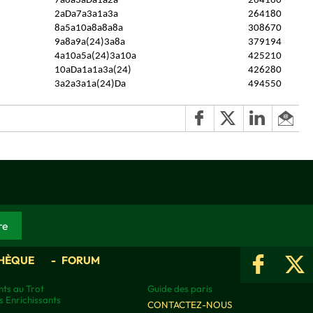
7a6a3aDa1a2a
264160
2aDa7a3a1a3a
264180
8a5a10a8a8a8a
308670
9a8a9a(24)3a8a
379194
4a10a5a(24)3a10a
425210
10aDa1a1a3a(24)
426280
3a2a3a1a(24)Da
494550
HÈQUE
FORUM
ts au Trot
Guide des paris
s Enrichissants
CONTACTEZ-NOUS