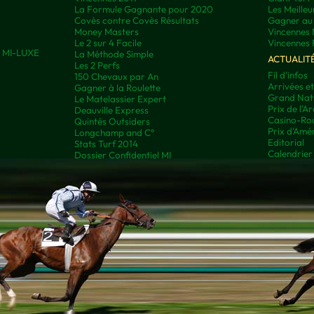
La Formule Gagnante pour 2020
Les Meilleu
Covès contre Covès Résultats
Gagner au 
Money Masters
Vincennes 
Le 2 sur 4 Facile
Vincennes 
ns MI-LUXE
La Méthode Simple
ACTUALIT
Les 2 Perfs
Fil d'infos
150 Chevaux par An
Arrivées e
Gagner à la Roulette
Grand Nati
Le Matelassier Expert
Prix de l'A
Deauville Express
Casino-Rou
Quintés Outsiders
Prix d'Amé
Longchamp and C°
Editorial
Stats Turf 2014
Calendrier
Dossier Confidentiel MI