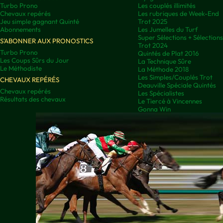
Turbo Prono
Les couplés illimités
Chevaux repérés
Les rubriques de Week-End
Jeu simple gagnant Quinté
Trot 2025
Abonnements
Les Jumelles du Turf
Super Sélections + Sélectio
S'ABONNER AUX PRONOSTICS
Trot 2024
Turbo Prono
Quintés de Plat 2016
Les Coups Sûrs du Jour
La Technique Sûre
Le Méthodiste
La Méthode 2018
Les Simples/Couplés Trot
CHEVAUX REPÉRÉS
Deauville Spéciale Quintés
Chevaux repérés
Les Spécialistes
Résultats des chevaux
Le Tiercé à Vincennes
Gonna Win