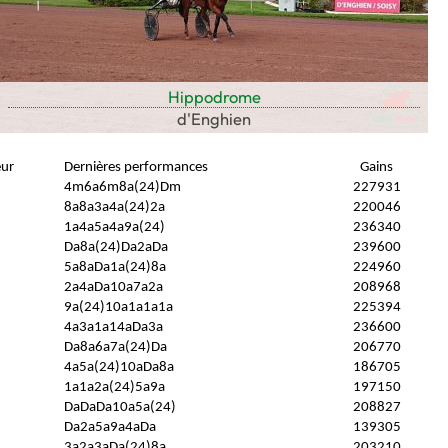
Hippodrome
d'Enghien
eur
Dernières performances
Gains
4m6a6m8a(24)Dm
227931
8a8a3a4a(24)2a
220046
1a4a5a4a9a(24)
236340
Da8a(24)Da2aDa
239600
5a8aDa1a(24)8a
224960
2a4aDa10a7a2a
208968
9a(24)10a1a1a1a
225394
4a3a1a14aDa3a
236600
Da8a6a7a(24)Da
206770
4a5a(24)10aDa8a
186705
1a1a2a(24)5a9a
197150
DaDaDa10a5a(24)
208827
Da2a5a9a4aDa
139305
3a2a3aDa(24)8a
203210