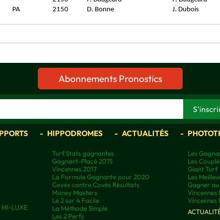
PA
2150
D. Bonne
J. Dubois
Abonnements Pronostics
APPORTS
HIPPODROMES
ACTUALITÉS
PHOTOT
Turf Stats gagnantes
Les Gagnan
Gagnant-Placé 2015
Les Couplé
Vincennes 2017
Giant Turf
La Formule Gagnante pour 2020
Les Meilleu
Covès contre Covès Résultats
Gagner au 
Money Masters
Vincennes 
Le 2 sur 4 Facile
Vincennes 
ns MI-LUXE
La Méthode Simple
ACTUALIT
Les 2 Perfs