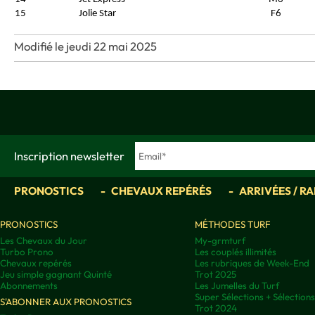
15
Jolie Star
F6
Modifié le jeudi 22 mai 2025
Inscription newsletter
PRONOSTICS
CHEVAUX REPÉRÉS
ARRIVÉES / R
PRONOSTICS
MÉTHODES TURF
Les Chevaux du Jour
My-grmturf
Turbo Prono
Les couplés illimités
Chevaux repérés
Les rubriques de Week-End
Jeu simple gagnant Quinté
Trot 2025
Abonnements
Les Jumelles du Turf
Super Sélections + Sélectio
S'ABONNER AUX PRONOSTICS
Trot 2024