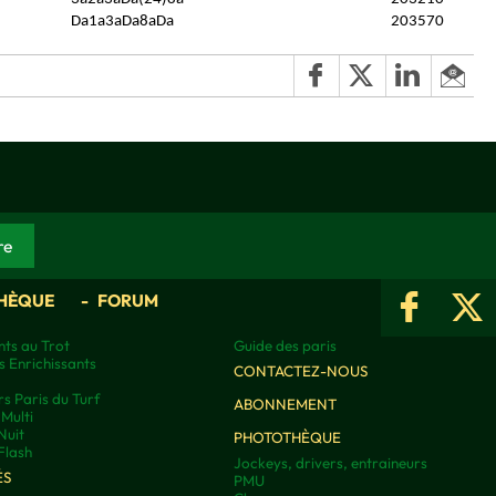
Da1a3aDa8aDa
203570
HÈQUE
FORUM
ts au Trot
Guide des paris
s Enrichissants
CONTACTEZ-NOUS
rs Paris du Turf
ABONNEMENT
Multi
Nuit
PHOTOTHÈQUE
Flash
Jockeys, drivers, entraineurs
ÉS
PMU