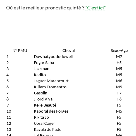
Où est le meilleur pronostic quinté ?
"C'est ici"
N° PMU
Cheval
Sexe-Age
1
Dowhatyoudodowell
M7
2
Edgar Saba
H5
3
Jazzman
M5
4
Karlito
M5
5
Jaguar Marancourt
M6
6
Killiam Fromentro
M5
7
Gasolin
H7
8
Jilord Viva
H6
9
Kelle Beauté
F5
10
Kaporal des Forges
M5
11
Rikita Jp
F5
12
Coral Coger
F5
13
Kavala de Padd
F5
14
Jet Express
M6