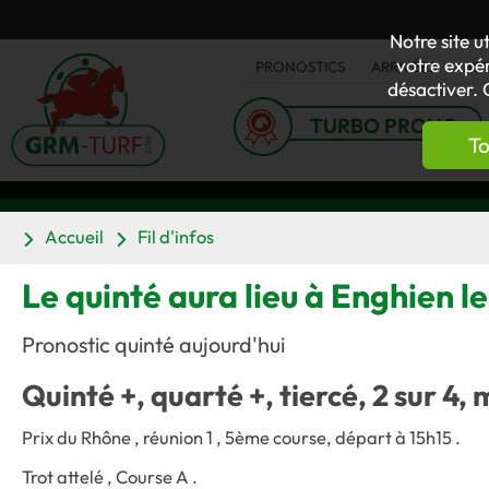
Notre site u
votre expér
PRONOSTICS
ARRIVÉES
AC
désactiver. 
TURBO PRONO
To
Accueil
Fil d'infos
Le quinté aura lieu à Enghien 
Pronostic quinté aujourd'hui
Quinté +, quarté +, tiercé, 2 sur 4, 
Prix du Rhône , réunion 1 , 5ème course, départ à 15h15 .
Trot attelé , Course A .