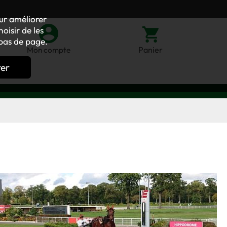
our améliorer
oisir de les
bas de page.
Panier
Mon compte
rer