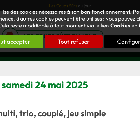
Les Coups Sûrs
du jour
tilise des cookies nécessaires à son bon fonctionnement. P
ience, d’autres cookies peuvent être utilisés : vous pouvez ch
TUS
FORUM
OUVRAGES
GNT
Cela reste modifiable à tout moment via le lien
Cookies
en 
LES COUPS SÛRS DU JOUR
ut accepter
Tout refuser
Configu
le samedi 24 mai 2025
multi, trio, couplé, jeu simple