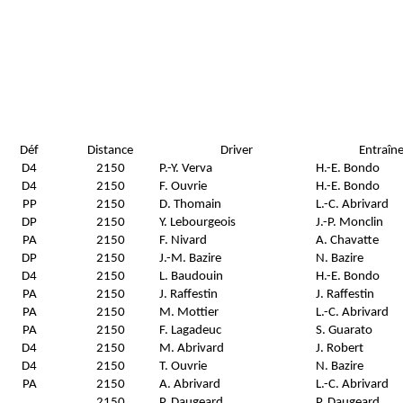
Déf
Distance
Driver
Entraîn
D4
2150
P.-Y. Verva
H.-E. Bondo
D4
2150
F. Ouvrie
H.-E. Bondo
PP
2150
D. Thomain
L.-C. Abrivard
DP
2150
Y. Lebourgeois
J.-P. Monclin
PA
2150
F. Nivard
A. Chavatte
DP
2150
J.-M. Bazire
N. Bazire
D4
2150
L. Baudouin
H.-E. Bondo
PA
2150
J. Raffestin
J. Raffestin
PA
2150
M. Mottier
L.-C. Abrivard
PA
2150
F. Lagadeuc
S. Guarato
D4
2150
M. Abrivard
J. Robert
D4
2150
T. Ouvrie
N. Bazire
PA
2150
A. Abrivard
L.-C. Abrivard
2150
P. Daugeard
P. Daugeard