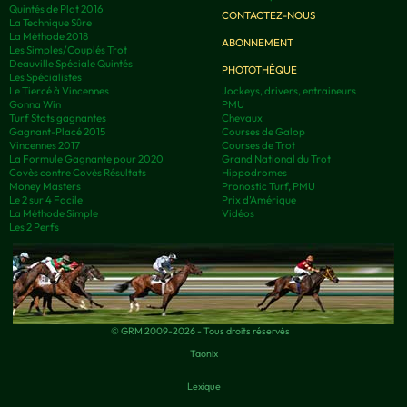
Quintés de Plat 2016
CONTACTEZ-NOUS
La Technique Sûre
La Méthode 2018
ABONNEMENT
Les Simples/Couplés Trot
Deauville Spéciale Quintés
PHOTOTHÈQUE
Les Spécialistes
Le Tiercé à Vincennes
Jockeys, drivers, entraineurs
Gonna Win
PMU
Turf Stats gagnantes
Chevaux
Gagnant-Placé 2015
Courses de Galop
Vincennes 2017
Courses de Trot
La Formule Gagnante pour 2020
Grand National du Trot
Covès contre Covès Résultats
Hippodromes
Money Masters
Pronostic Turf, PMU
Le 2 sur 4 Facile
Prix d’Amérique
La Méthode Simple
Vidéos
Les 2 Perfs
© GRM 2009-2026 - Tous droits réservés
Taonix
Lexique