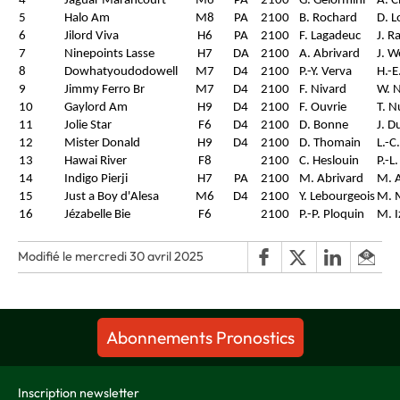
4
Jaguar Marancourt
M6
PA
2100
G. Gelormini
A. C
5
Halo Am
M8
PA
2100
B. Rochard
D. 
6
Jilord Viva
H6
PA
2100
F. Lagadeuc
J. R
7
Ninepoints Lasse
H7
DA
2100
A. Abrivard
J. 
8
Dowhatyoudodowell
M7
D4
2100
P.-Y. Verva
H.-E
9
Jimmy Ferro Br
M7
D4
2100
F. Nivard
W. 
10
Gaylord Am
H9
D4
2100
F. Ouvrie
T. 
11
Jolie Star
F6
D4
2100
D. Bonne
J. D
12
Mister Donald
H9
D4
2100
D. Thomain
L.-C
13
Hawai River
F8
2100
C. Heslouin
P.-L
14
Indigo Pierji
H7
PA
2100
M. Abrivard
M. 
15
Just a Boy d'Alesa
M6
D4
2100
Y. Lebourgeois
M. 
16
Jézabelle Bie
F6
2100
P.-P. Ploquin
M. I
Modifié le mercredi 30 avril 2025
Abonnements Pronostics
Inscription newsletter