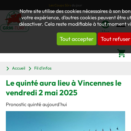
Les Coups Sûrs
du jour
Notre site utilise des cookies nécessaires à son b
votre expérience, d’autres cookies peuvent être uti
désactiver. Cela reste modifiable à tout moment vi
Mon
Tout accepter
Tout refuser
compte
Panier
Accueil
Fil d'infos
Le quinté aura lieu à Vincennes le
vendredi 2 mai 2025
Pronostic quinté aujourd'hui