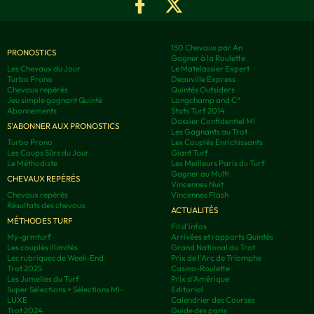
150 Chevaux par An
PRONOSTICS
Gagner à la Roulette
Les Chevaux du Jour
Le Matelassier Expert
Turbo Prono
Deauville Express
Chevaux repérés
Quintés Outsiders
Jeu simple gagnant Quinté
Longchamp and C°
Abonnements
Stats Turf 2014
Dossier Confidentiel MI
S'ABONNER AUX PRONOSTICS
Les Gagnants au Trot
Turbo Prono
Les Couplés Enrichissants
Les Coups Sûrs du Jour
Giant Turf
Le Méthodiste
Les Meilleurs Paris du Turf
Gagner au Multi
CHEVAUX REPÉRÉS
Vincennes Nuit
Chevaux repérés
Vincennes Flash
Résultats des chevaux
ACTUALITÉS
MÉTHODES TURF
Fil d'infos
My-grmturf
Arrivées et rapports Quintés
Les couplés illimités
Grand National du Trot
Les rubriques de Week-End
Prix de l'Arc de Triomphe
Trot 2025
Casino-Roulette
Les Jumelles du Turf
Prix d'Amérique
Super Sélections + Sélections MI-
Editorial
LUXE
Calendrier des Courses
Trot 2024
Guide des paris