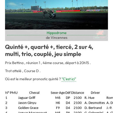
Hippodrome
de Vincennes
Quinté +, quarté +, tiercé, 2 sur 4,
multi, trio, couplé, jeu simple
Prix Bettina , réunion 1 , 4ème course, départ à 20h15 .
Trot attelé , Course D .
Où est le meilleur pronostic quinté ?
"C'est ici"
N° PMU
Cheval
Sexe-Age
Déf
Distance
Driver
1
Jaguar Griff
M6
DP
2100
R. Hue
Roma
2
Jason Ginyu
H6
D4
2100
A. Desmottes
A. 
3
Golden Grace
F9
D4
2100
D. Bertrand
J.-P