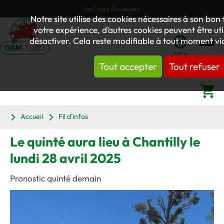
Les Coups Sûrs
du jour
Notre site utilise des cookies nécessaires à son b
votre expérience, d’autres cookies peuvent être util
désactiver. Cela reste modifiable à tout moment via
Mon
Tout accepter
Tout refuser
compte
Panier
Accueil
Fil d'infos
Le quinté aura lieu à Chantilly le
lundi 28 avril 2025
Pronostic quinté demain