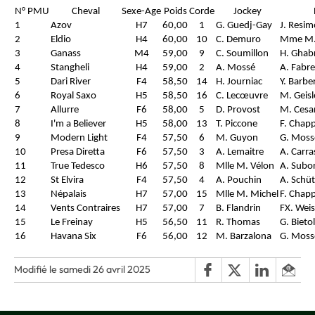
N° PMU
Cheval
Sexe-Age
Poids
Corde
Jockey
1
Azov
H7
60,00
1
G. Guedj-Gay
J. Resi
2
Eldio
H4
60,00
10
C. Demuro
Mme M. 
3
Ganass
M4
59,00
9
C. Soumillon
H. Ghabr
4
Stangheli
H4
59,00
2
A. Mossé
A. Fabre
5
Dari River
F4
58,50
14
H. Journiac
Y. Barbe
6
Royal Saxo
H5
58,50
16
C. Lecœuvre
M. Geisl
7
Allurre
F6
58,00
5
D. Provost
M. Cesa
8
I'm a Believer
H5
58,00
13
T. Piccone
F. Chap
9
Modern Light
F4
57,50
6
M. Guyon
G. Moss
10
Presa Diretta
F6
57,50
3
A. Lemaitre
A. Carr
11
True Tedesco
H6
57,50
8
Mlle M. Vélon
A. Subor
12
St Elvira
F4
57,50
4
A. Pouchin
A. Schüt
13
Népalais
H7
57,00
15
Mlle M. Michel
F. Chap
14
Vents Contraires
H7
57,00
7
B. Flandrin
FX. Wei
15
Le Freinay
H5
56,50
11
R. Thomas
G. Bietol
16
Havana Six
F6
56,00
12
M. Barzalona
G. Moss
Modifié le samedi 26 avril 2025