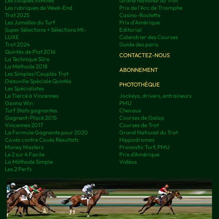
Les couplés illimités
Grand National du Trot
Les rubriques de Week-End
Prix de l'Arc de Triomphe
Trot 2025
Casino-Roulette
Les Jumelles du Turf
Prix d'Amérique
Super Sélections + Sélections MI-
Editorial
LUXE
Calendrier des Courses
Trot 2024
Guide des paris
Quintés de Plat 2016
CONTACTEZ-NOUS
La Technique Sûre
La Méthode 2018
ABONNEMENT
Les Simples/Couplés Trot
Deauville Spéciale Quintés
PHOTOTHÈQUE
Les Spécialistes
Le Tiercé à Vincennes
Jockeys, drivers, entraineurs
Gonna Win
PMU
Turf Stats gagnantes
Chevaux
Gagnant-Placé 2015
Courses de Galop
Vincennes 2017
Courses de Trot
La Formule Gagnante pour 2020
Grand National du Trot
Covès contre Covès Résultats
Hippodromes
Money Masters
Pronostic Turf, PMU
Le 2 sur 4 Facile
Prix d’Amérique
La Méthode Simple
Vidéos
Les 2 Perfs