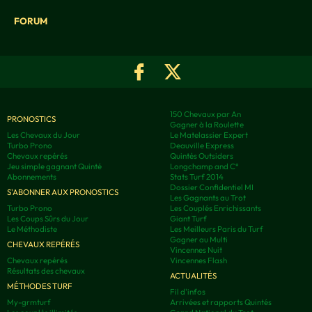
FORUM
150 Chevaux par An
PRONOSTICS
Gagner à la Roulette
Les Chevaux du Jour
Le Matelassier Expert
Turbo Prono
Deauville Express
Chevaux repérés
Quintés Outsiders
Jeu simple gagnant Quinté
Longchamp and C°
Abonnements
Stats Turf 2014
Dossier Confidentiel MI
S'ABONNER AUX PRONOSTICS
Les Gagnants au Trot
Turbo Prono
Les Couplés Enrichissants
Les Coups Sûrs du Jour
Giant Turf
Le Méthodiste
Les Meilleurs Paris du Turf
Gagner au Multi
CHEVAUX REPÉRÉS
Vincennes Nuit
Chevaux repérés
Vincennes Flash
Résultats des chevaux
ACTUALITÉS
MÉTHODES TURF
Fil d'infos
My-grmturf
Arrivées et rapports Quintés