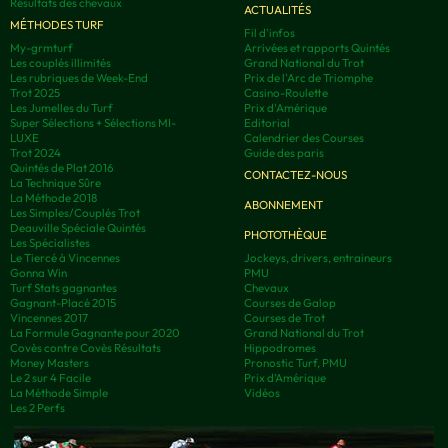
Résultats des chevaux
ACTUALITÉS
MÉTHODES TURF
Fil d'infos
My-grmturf
Arrivées et rapports Quintés
Les couplés illimités
Grand National du Trot
Les rubriques de Week-End
Prix de l'Arc de Triomphe
Trot 2025
Casino-Roulette
Les Jumelles du Turf
Prix d'Amérique
Super Sélections + Sélections MI-
Editorial
LUXE
Calendrier des Courses
Trot 2024
Guide des paris
Quintés de Plat 2016
CONTACTEZ-NOUS
La Technique Sûre
La Méthode 2018
ABONNEMENT
Les Simples/Couplés Trot
Deauville Spéciale Quintés
PHOTOTHÈQUE
Les Spécialistes
Le Tiercé à Vincennes
Jockeys, drivers, entraineurs
Gonna Win
PMU
Turf Stats gagnantes
Chevaux
Gagnant-Placé 2015
Courses de Galop
Vincennes 2017
Courses de Trot
La Formule Gagnante pour 2020
Grand National du Trot
Covès contre Covès Résultats
Hippodromes
Money Masters
Pronostic Turf, PMU
Le 2 sur 4 Facile
Prix d’Amérique
La Méthode Simple
Vidéos
Les 2 Perfs