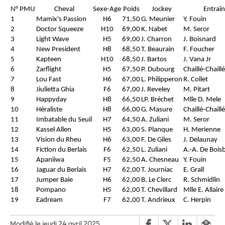
N° PMU
Cheval
Sexe-Age
Poids
Jockey
Entraî
1
Mamix's Passion
H6
71,50
G. Meunier
Y. Fouin
2
Doctor Squeeze
H10
69,00
K. Nabet
M. Seror
3
Light Wave
H5
69,00
J. Charron
J. Boisnard
4
New President
H8
68,50
T. Beaurain
F. Foucher
5
Kapteen
H10
68,50
J. Bartos
J. Vana Jr
6
Zarflight
H5
67,50
P. Dubourg
Chaillé-Chail
7
Lou Fast
H6
67,00
L. Philipperon
R. Collet
8
Jiulietta Ghia
F6
67,00
J. Reveley
M. Pitart
9
Happyday
H8
66,50
LP. Bréchet
Mlle D. Mele
10
Héraliste
H8
66,00
G. Masure
Chaillé-Chail
11
Imbatable du Seuil
H7
64,50
A. Zuliani
M. Seror
12
Kassel Allen
H5
63,00
S. Planque
H. Merienne
13
Vision du Rheu
H6
63,00
F. De Giles
J. Delaunay
14
Fiction du Berlais
F6
62,50
L. Zuliani
A.-A. De Bois
15
Apaniiwa
F5
62,50
A. Chesneau
Y. Fouin
16
Jaguar du Berlais
H7
62,00
T. Journiac
E. Grall
17
Jumper Baie
H6
62,00
B. Le Clerc
R. Schmidlin
18
Pompano
H5
62,00
T. Chevillard
Mlle E. Allaire
19
Eadream
F7
62,00
T. Andrieux
C. Herpin
Modifié le jeudi 24 avril 2025