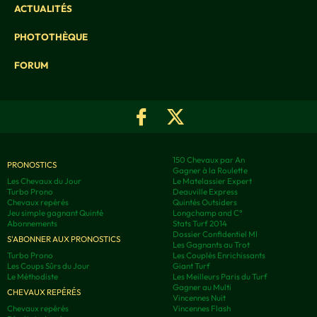
ACTUALITÉS
PHOTOTHÈQUE
FORUM
150 Chevaux par An
PRONOSTICS
Gagner à la Roulette
Les Chevaux du Jour
Le Matelassier Expert
Turbo Prono
Deauville Express
Chevaux repérés
Quintés Outsiders
Jeu simple gagnant Quinté
Longchamp and C°
Abonnements
Stats Turf 2014
Dossier Confidentiel MI
S'ABONNER AUX PRONOSTICS
Les Gagnants au Trot
Turbo Prono
Les Couplés Enrichissants
Les Coups Sûrs du Jour
Giant Turf
Le Méthodiste
Les Meilleurs Paris du Turf
Gagner au Multi
CHEVAUX REPÉRÉS
Vincennes Nuit
Chevaux repérés
Vincennes Flash