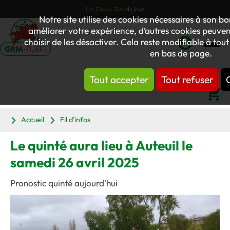
Les Coups Sûrs
du jour
Notre site utilise des cookies nécessaires à son 
améliorer votre expérience, d’autres cookies peuvent
choisir de les désactiver. Cela reste modifiable à tou
en bas de page.
Mon
compte
Tout accepter
Tout refuser
Panier
Accueil
Fil d'infos
Le quinté aura lieu à Auteuil le
samedi 26 avril 2025
Pronostic quinté aujourd'hui