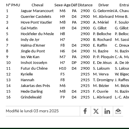
N° PMU
Cheval
Sexe-Age
Déf
Distance
Driver
Entra
1
Jaguar Marancourt
M6
PA
2900
G. Gelormini
A. Chav
2
Guerrier Castelets
H9
D4
2900
M. Abrivard
Mme B.
3
Hove Pont Vautier
M8
PA
2900
A. Mériel
F. Soulo
4
Gai Matin
H9
D4
2900
G. Gillot
G. Gillot
5
Hockfeler du Mesle
H8
2900
P. Belloche
P. Bello
6
Indy de Jyr
H7
2900
B. Rochard
M. Sassi
7
Halma d'Amer
F8
D4
2900
E. Raffin
C. Dreu
8
Jingle du Pont
H6
D4
2900
N. Bazire
N. Bazir
9
Ies We Kan
M7
PA
2900
P.-P. Ploquin
C.-A. M
10
Inshot Josselyn
H7
DP
2900
E. De Jésus
A. De Jé
11
Futur du Chêne
H10
D4
2900
S. Laloum
S. Lalo
12
Kyrielle
F5
2925
M. Verva
W. Bige
13
Hannah
F8
2925
T. Dromigny
J. Raffes
14
Jakartas des Prés
M6
2925
M. Bézier
M. Bézi
15
Hede Darling
M8
D4
2925
F. Ouvrie
N. Bazir
16
Grindelwald
F9
D4
2925
L. Abrivard
L.-C. Ab
Modifié le lundi 03 mars 2025