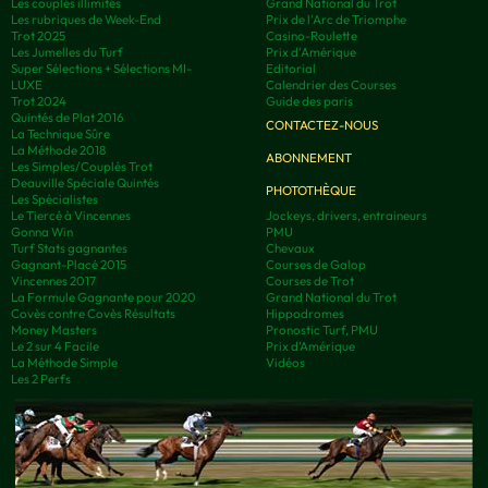
Les couplés illimités
Grand National du Trot
Les rubriques de Week-End
Prix de l'Arc de Triomphe
Trot 2025
Casino-Roulette
Les Jumelles du Turf
Prix d'Amérique
Super Sélections + Sélections MI-
Editorial
LUXE
Calendrier des Courses
Trot 2024
Guide des paris
Quintés de Plat 2016
CONTACTEZ-NOUS
La Technique Sûre
La Méthode 2018
ABONNEMENT
Les Simples/Couplés Trot
Deauville Spéciale Quintés
PHOTOTHÈQUE
Les Spécialistes
Le Tiercé à Vincennes
Jockeys, drivers, entraineurs
Gonna Win
PMU
Turf Stats gagnantes
Chevaux
Gagnant-Placé 2015
Courses de Galop
Vincennes 2017
Courses de Trot
La Formule Gagnante pour 2020
Grand National du Trot
Covès contre Covès Résultats
Hippodromes
Money Masters
Pronostic Turf, PMU
Le 2 sur 4 Facile
Prix d’Amérique
La Méthode Simple
Vidéos
Les 2 Perfs