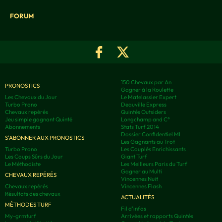
FORUM
150 Chevaux par An
PRONOSTICS
Gagner à la Roulette
Les Chevaux du Jour
Le Matelassier Expert
Turbo Prono
Deauville Express
Chevaux repérés
Quintés Outsiders
Jeu simple gagnant Quinté
Longchamp and C°
Abonnements
Stats Turf 2014
Dossier Confidentiel MI
S'ABONNER AUX PRONOSTICS
Les Gagnants au Trot
Turbo Prono
Les Couplés Enrichissants
Les Coups Sûrs du Jour
Giant Turf
Le Méthodiste
Les Meilleurs Paris du Turf
Gagner au Multi
CHEVAUX REPÉRÉS
Vincennes Nuit
Chevaux repérés
Vincennes Flash
Résultats des chevaux
ACTUALITÉS
MÉTHODES TURF
Fil d'infos
My-grmturf
Arrivées et rapports Quintés