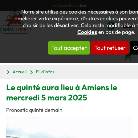
Les Coups Sûrs
du jour
Notre site utilise des cookies nécessaires à son b
améliorer votre expérience, d’autres cookies peuvent 
choisir de les désactiver. Cela reste modifiable à 
Cookies
en bas de page.
Mon
compte
Tout accepter
Tout refuser
C
Panier
Accueil
Fil d'infos
Le quinté aura lieu à Amiens le
mercredi 5 mars 2025
Pronostic quinté demain