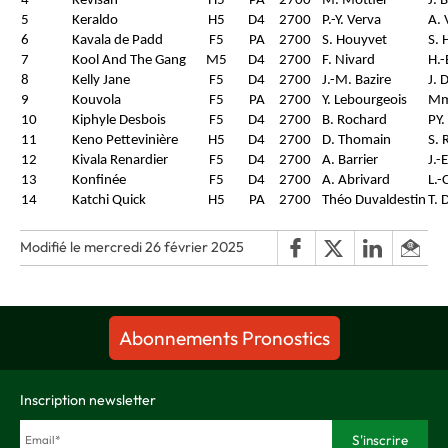
4
Kevisan
H5
PA
2700
M. Mottier
J. 
5
Keraldo
H5
D4
2700
P.-Y. Verva
A.
6
Kavala de Padd
F5
PA
2700
S. Houyvet
S. 
7
Kool And The Gang
M5
D4
2700
F. Nivard
H.-
8
Kelly Jane
F5
D4
2700
J.-M. Bazire
J. 
9
Kouvola
F5
PA
2700
Y. Lebourgeois
Mm
10
Kiphyle Desbois
F5
D4
2700
B. Rochard
PY.
11
Keno Pettevinière
H5
D4
2700
D. Thomain
S. 
12
Kivala Renardier
F5
D4
2700
A. Barrier
J.-
13
Konfinée
F5
D4
2700
A. Abrivard
L.-
14
Katchi Quick
H5
PA
2700
Théo Duvaldestin
T. 
Modifié le mercredi 26 février 2025
Abonnements Pronostics
Inscription newsletter