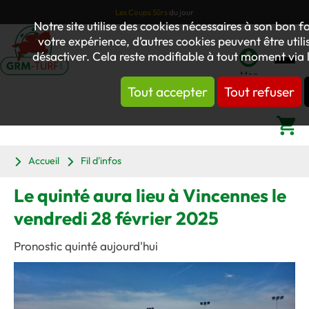
Les Coups Sûrs
du jour
Notre site utilise des cookies nécessaires à son bon
votre expérience, d’autres cookies peuvent être utilis
désactiver. Cela reste modifiable à tout moment via l
Mon
Tout accepter
Tout refuser
compte
Panier
Accueil
Fil d'infos
Le quinté aura lieu à Vincennes le
vendredi 28 février 2025
Pronostic quinté aujourd'hui