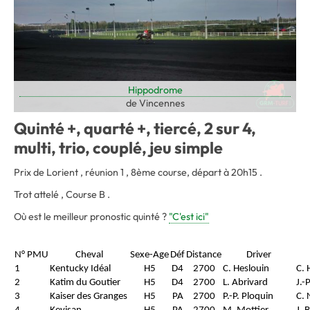
Hippodrome
de Vincennes
Quinté +, quarté +, tiercé, 2 sur 4,
multi, trio, couplé, jeu simple
Prix de Lorient , réunion 1 , 8ème course, départ à 20h15 .
Trot attelé , Course B .
Où est le meilleur pronostic quinté ?
"C'est ici"
N° PMU
Cheval
Sexe-Age
Déf
Distance
Driver
1
Kentucky Idéal
H5
D4
2700
C. Heslouin
C. 
2
Katim du Goutier
H5
D4
2700
L. Abrivard
J.-
3
Kaiser des Granges
H5
PA
2700
P.-P. Ploquin
C. 