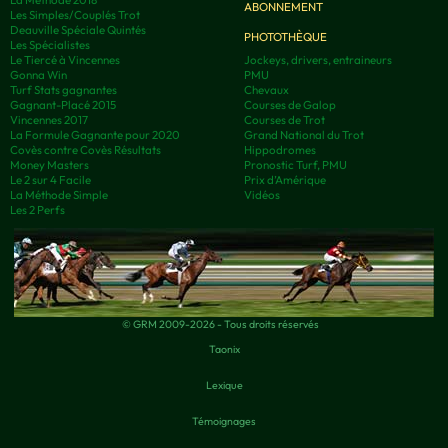
ABONNEMENT
Les Simples/Couplés Trot
Deauville Spéciale Quintés
PHOTOTHÈQUE
Les Spécialistes
Le Tiercé à Vincennes
Jockeys, drivers, entraineurs
Gonna Win
PMU
Turf Stats gagnantes
Chevaux
Gagnant-Placé 2015
Courses de Galop
Vincennes 2017
Courses de Trot
La Formule Gagnante pour 2020
Grand National du Trot
Covès contre Covès Résultats
Hippodromes
Money Masters
Pronostic Turf, PMU
Le 2 sur 4 Facile
Prix d’Amérique
La Méthode Simple
Vidéos
Les 2 Perfs
© GRM 2009-2026 - Tous droits réservés
Taonix
Lexique
Témoignages