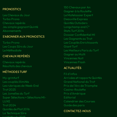
150 Chevaux par An
PRONOSTICS
Gagner à la Roulette
Les Chevaux du Jour
Le Matelassier Expert
Turbo Prono
Deauville Express
Chevaux repérés
Quintés Outsiders
Jeu simple gagnant Quinté
Longchamp and C°
Abonnements
Stats Turf 2014
Dossier Confidentiel MI
S'ABONNER AUX PRONOSTICS
Les Gagnants au Trot
Turbo Prono
Les Couplés Enrichissants
Les Coups Sûrs du Jour
Giant Turf
Le Méthodiste
Les Meilleurs Paris du Turf
Gagner au Multi
CHEVAUX REPÉRÉS
Vincennes Nuit
Chevaux repérés
Vincennes Flash
Résultats des chevaux
ACTUALITÉS
MÉTHODES TURF
Fil d'infos
My-grmturf
Arrivées et rapports Quintés
Les couplés illimités
Grand National du Trot
Les rubriques de Week-End
Prix de l'Arc de Triomphe
Trot 2025
Casino-Roulette
Les Jumelles du Turf
Prix d'Amérique
Super Sélections + Sélections MI-
Editorial
LUXE
Calendrier des Courses
Trot 2024
Guide des paris
Quintés de Plat 2016
CONTACTEZ-NOUS
La Technique Sûre
La Méthode 2018