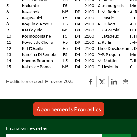
5
Krakante
F5
2100
Y. Lebourgeois
Mme
6
Kazachok
M5
DP
2100
J.-M. Bazire
A. 
7
Kaguya Jiel
F5
D4
2100
F. Ouvrie
J.-L
8
Koquin d'Amour
H5
D4
2100
A. Hubert
A. 
9
Kassidy Kid
M5
D4
2100
G. Gelormini
H.-
10
Kosmopolitaine
F5
D4
2100
F. Lagadeuc
F. H
11
Koweit de Chenu
H5
DP
2100
E. Raffin
J.-
12
Kiff l'Oseille
H5
D4
2100
Théo Duvaldestin
T. 
13
Karolina Di Semble
F5
D4
2100
P.-P. Ploquin
Mme
14
Khéops Bourbon
H5
D4
2100
M. Mottier
T. 
15
Kairos de Bomo
M5
D4
2100
C. Heslouin
C. 
Modifié le mercredi 19 février 2025
Abonnements Pronostics
Inscription newsletter