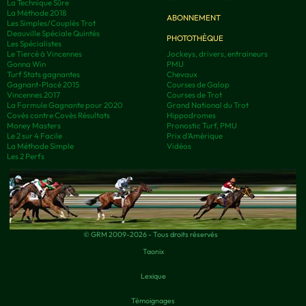
La Technique Sûre
La Méthode 2018
ABONNEMENT
Les Simples/Couplés Trot
Deauville Spéciale Quintés
PHOTOTHÈQUE
Les Spécialistes
Le Tiercé à Vincennes
Jockeys, drivers, entraineurs
Gonna Win
PMU
Turf Stats gagnantes
Chevaux
Gagnant-Placé 2015
Courses de Galop
Vincennes 2017
Courses de Trot
La Formule Gagnante pour 2020
Grand National du Trot
Covès contre Covès Résultats
Hippodromes
Money Masters
Pronostic Turf, PMU
Le 2 sur 4 Facile
Prix d’Amérique
La Méthode Simple
Vidéos
Les 2 Perfs
© GRM 2009-2026 - Tous droits réservés
Taonix
Lexique
Témoignages