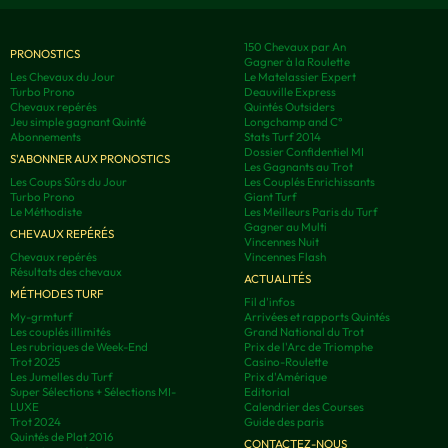
150 Chevaux par An
PRONOSTICS
Gagner à la Roulette
Les Chevaux du Jour
Le Matelassier Expert
Turbo Prono
Deauville Express
Chevaux repérés
Quintés Outsiders
Jeu simple gagnant Quinté
Longchamp and C°
Abonnements
Stats Turf 2014
Dossier Confidentiel MI
S'ABONNER AUX PRONOSTICS
Les Gagnants au Trot
Les Coups Sûrs du Jour
Les Couplés Enrichissants
Turbo Prono
Giant Turf
Le Méthodiste
Les Meilleurs Paris du Turf
Gagner au Multi
CHEVAUX REPÉRÉS
Vincennes Nuit
Chevaux repérés
Vincennes Flash
Résultats des chevaux
ACTUALITÉS
MÉTHODES TURF
Fil d'infos
My-grmturf
Arrivées et rapports Quintés
Les couplés illimités
Grand National du Trot
Les rubriques de Week-End
Prix de l'Arc de Triomphe
Trot 2025
Casino-Roulette
Les Jumelles du Turf
Prix d'Amérique
Super Sélections + Sélections MI-
Editorial
LUXE
Calendrier des Courses
Trot 2024
Guide des paris
Quintés de Plat 2016
CONTACTEZ-NOUS