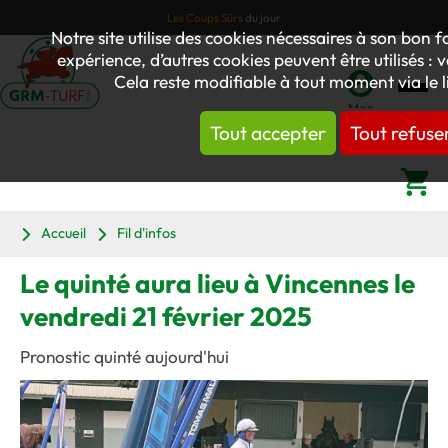
Les Coups Sûrs
du jour
Notre site utilise des cookies nécessaires à son bon
expérience, d’autres cookies peuvent être utilisés : 
Cela reste modifiable à tout moment via le 
Mon
Tout accepter
Tout refuse
compte
Panier
Accueil
Fil d'infos
Le quinté aura lieu à Vincennes le
vendredi 21 février 2025
Pronostic quinté aujourd'hui