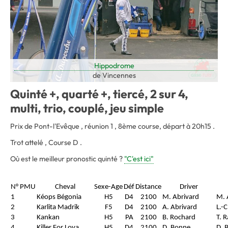
Hippodrome
de Vincennes
Quinté +, quarté +, tiercé, 2 sur 4,
multi, trio, couplé, jeu simple
Prix de Pont-l'Evêque , réunion 1 , 8ème course, départ à 20h15 .
Trot attelé , Course D .
Où est le meilleur pronostic quinté ?
"C'est ici"
N° PMU
Cheval
Sexe-Age
Déf
Distance
Driver
1
Kéops Bégonia
H5
D4
2100
M. Abrivard
M. 
2
Karlita Madrik
F5
D4
2100
A. Abrivard
L.-
3
Kankan
H5
PA
2100
B. Rochard
T. 
4
Killer For Lova
H5
D4
2100
D. Bonne
D. 