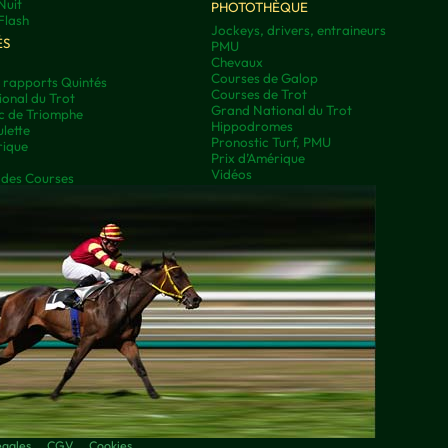
Nuit
PHOTOTHÈQUE
Flash
Jockeys, drivers, entraineurs
ÉS
PMU
Chevaux
Courses de Galop
t rapports Quintés
Courses de Trot
onal du Trot
Grand National du Trot
rc de Triomphe
Hippodromes
lette
Pronostic Turf, PMU
rique
Prix d’Amérique
Vidéos
 des Courses
égales
CGV
Cookies