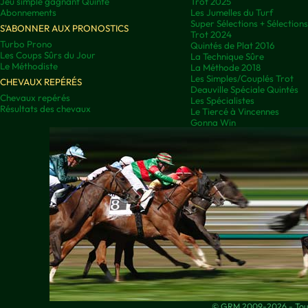
Jeu simple gagnant Quinté
Trot 2025
Abonnements
Les Jumelles du Turf
Super Sélections + Sélectio
S'ABONNER AUX PRONOSTICS
Trot 2024
Turbo Prono
Quintés de Plat 2016
Les Coups Sûrs du Jour
La Technique Sûre
Le Méthodiste
La Méthode 2018
Les Simples/Couplés Trot
CHEVAUX REPÉRÉS
Deauville Spéciale Quintés
Chevaux repérés
Les Spécialistes
Résultats des chevaux
Le Tiercé à Vincennes
Gonna Win
© GRM 2009-2026 - Tous 