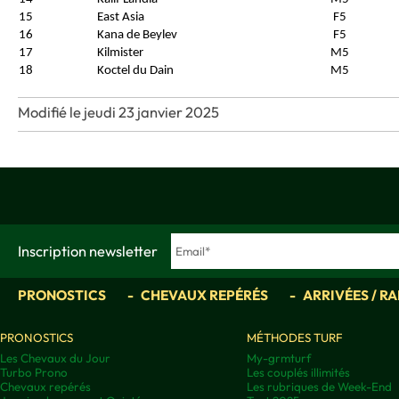
15
East Asia
F5
16
Kana de Beylev
F5
17
Kilmister
M5
18
Koctel du Dain
M5
Modifié le jeudi 23 janvier 2025
Inscription newsletter
PRONOSTICS
CHEVAUX REPÉRÉS
ARRIVÉES / R
PRONOSTICS
MÉTHODES TURF
Les Chevaux du Jour
My-grmturf
Turbo Prono
Les couplés illimités
Chevaux repérés
Les rubriques de Week-End