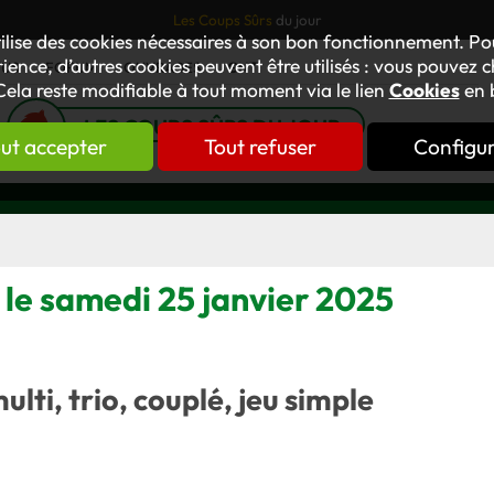
Les Coups Sûrs
du jour
tilise des cookies nécessaires à son bon fonctionnement. P
ience, d’autres cookies peuvent être utilisés : vous pouvez ch
TUS
FORUM
OUVRAGES
GNT
Cela reste modifiable à tout moment via le lien
Cookies
en 
LES COUPS SÛRS DU JOUR
ut accepter
Tout refuser
Configu
 le samedi 25 janvier 2025
multi, trio, couplé, jeu simple