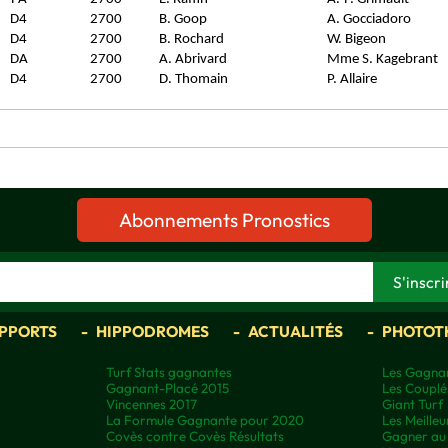
D4
2700
B. Goop
A. Gocciadoro
D4
2700
B. Rochard
W. Bigeon
DA
2700
A. Abrivard
Mme S. Kagebrant
D4
2700
D. Thomain
P. Allaire
Abonnements Pronostics
APPORTS
HIPPODROMES
ACTUALITÉS
PHOTOT
Turf Stats gagnantes
Les Gagnan
Gagnant-Placé 2015
Les Couplé
Vincennes 2017
Giant Turf
La Formule Gagnante pour 2020
Les Meilleu
Covès contre Covès Résultats
Gagner au 