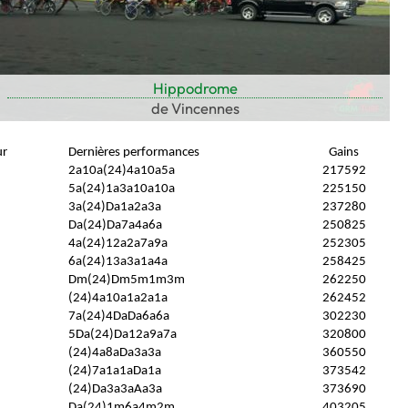
Hippodrome
de Vincennes
ur
Dernières performances
Gains
2a10a(24)4a10a5a
217592
5a(24)1a3a10a10a
225150
3a(24)Da1a2a3a
237280
Da(24)Da7a4a6a
250825
4a(24)12a2a7a9a
252305
6a(24)13a3a1a4a
258425
Dm(24)Dm5m1m3m
262250
(24)4a10a1a2a1a
262452
7a(24)4DaDa6a6a
302230
5Da(24)Da12a9a7a
320800
(24)4a8aDa3a3a
360550
(24)7a1a1aDa1a
373542
(24)Da3a3aAa3a
373690
Da(24)1m6a4m2m
403205