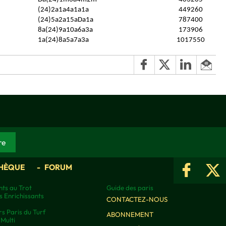
(24)2a1a4a1a1a
449260
(24)5a2a15aDa1a
787400
8a(24)9a10a6a3a
173906
1a(24)8a5a7a3a
1017550
HÈQUE
FORUM
ts au Trot
Guide des paris
s Enrichissants
CONTACTEZ-NOUS
rs Paris du Turf
ABONNEMENT
Multi