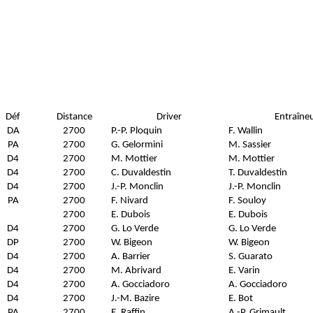
Déf
Distance
Driver
Entraîne
DA
2700
P.-P. Ploquin
F. Wallin
PA
2700
G. Gelormini
M. Sassier
D4
2700
M. Mottier
M. Mottier
D4
2700
C. Duvaldestin
T. Duvaldestin
D4
2700
J.-P. Monclin
J.-P. Monclin
PA
2700
F. Nivard
F. Souloy
2700
E. Dubois
E. Dubois
D4
2700
G. Lo Verde
G. Lo Verde
DP
2700
W. Bigeon
W. Bigeon
D4
2700
A. Barrier
S. Guarato
D4
2700
M. Abrivard
E. Varin
D4
2700
A. Gocciadoro
A. Gocciadoro
D4
2700
J.-M. Bazire
E. Bot
PA
2700
E. Raffin
A.-P. Grimault