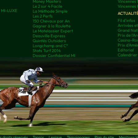
Money Masters
Vincennes 
Le 2 sur 4 Facile
Vincennes 
ns MI-LUXE
La Méthode Simple
ACTUALIT
Les 2 Perfs
Fil d'infos
150 Chevaux par An
Arrivées e
Gagner à la Roulette
Grand Nati
Le Matelassier Expert
Prix de l'A
Deauville Express
Casino-Rou
Quintés Outsiders
Prix d'Amé
Longchamp and C°
Editorial
Stats Turf 2014
Calendrier
Dossier Confidentiel MI
droits réservés
Taonix
Lexique
Témoignages
Plan du site
Mentions l