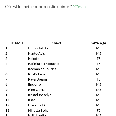
Où est le meilleur pronostic quinté ?
"C'est ici"
N° PMU
Cheval
Sexe-Age
1
Immortal Doc
M5
2
Kanto Avis
M5
3
Kokote
F5
4
Katinka du Mouchel
F5
5
Keenan de Joudes
M5
6
Khal's Fella
M5
7
Kaya Dream
F5
8
Encierro
M5
9
King Opera
M5
10
Kristal Josselyn
M5
11
Ksar
M5
12
Executiv Ek
M5
13
Ninetta Boko
F5
14
Kalif Landia
M5