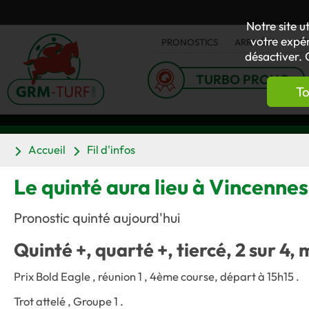
Notre site u
votre expér
PRONOSTICS
ARRIVÉES
AC
désactiver. 
TURBO PRONO
To
Accueil
Fil d'infos
Le quinté aura lieu à Vincennes
Pronostic quinté aujourd'hui
Quinté +, quarté +, tiercé, 2 sur 4, 
Prix Bold Eagle , réunion 1 , 4ème course, départ à 15h15 .
Trot attelé , Groupe 1 .