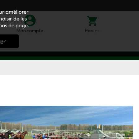
our améliorer
oisir de les
bas de page.
Panier
Mon compte
rer