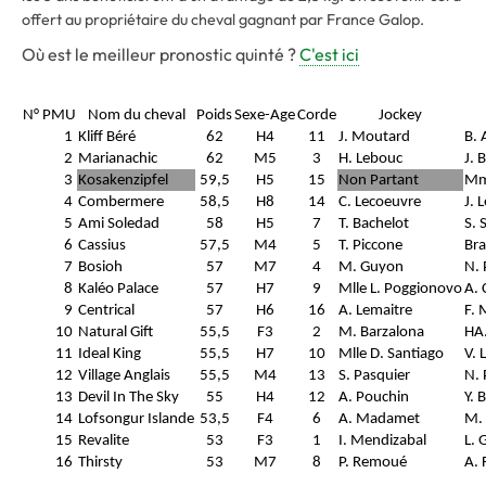
offert au propriétaire du cheval gagnant par France Galop.
Où est le meilleur pronostic quinté ?
C'est ici
N° PMU
Nom du cheval
Poids
Sexe-Age
Corde
Jockey
1
Kliff Béré
62
H4
11
J. Moutard
B.
2
Marianachic
62
M5
3
H. Lebouc
J. 
3
Kosakenzipfel
59,5
H5
15
Non Partant
Mme
4
Combermere
58,5
H8
14
C. Lecoeuvre
J. 
5
Ami Soledad
58
H5
7
T. Bachelot
S. 
6
Cassius
57,5
M4
5
T. Piccone
Bra
7
Bosioh
57
M7
4
M. Guyon
N. 
8
Kaléo Palace
57
H7
9
Mlle L. Poggionovo
A. 
9
Centrical
57
H6
16
A. Lemaitre
F. 
10
Natural Gift
55,5
F3
2
M. Barzalona
HA.
11
Ideal King
55,5
H7
10
Mlle D. Santiago
V. 
12
Village Anglais
55,5
M4
13
S. Pasquier
N. 
13
Devil In The Sky
55
H4
12
A. Pouchin
Y. 
14
Lofsongur Islande
53,5
F4
6
A. Madamet
M.
15
Revalite
53
F3
1
I. Mendizabal
L. 
16
Thirsty
53
M7
8
P. Remoué
A. 