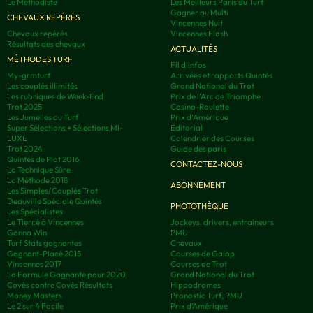
Le Méthodiste
Les Meilleurs Paris du Turf
Gagner au Multi
CHEVAUX REPÉRÉS
Vincennes Nuit
Chevaux repérés
Vincennes Flash
Résultats des chevaux
ACTUALITÉS
MÉTHODES TURF
Fil d'infos
My-grmturf
Arrivées et rapports Quintés
Les couplés illimités
Grand National du Trot
Les rubriques de Week-End
Prix de l'Arc de Triomphe
Trot 2025
Casino-Roulette
Les Jumelles du Turf
Prix d'Amérique
Super Sélections + Sélections MI-
Editorial
LUXE
Calendrier des Courses
Trot 2024
Guide des paris
Quintés de Plat 2016
CONTACTEZ-NOUS
La Technique Sûre
La Méthode 2018
ABONNEMENT
Les Simples/Couplés Trot
Deauville Spéciale Quintés
PHOTOTHÈQUE
Les Spécialistes
Le Tiercé à Vincennes
Jockeys, drivers, entraineurs
Gonna Win
PMU
Turf Stats gagnantes
Chevaux
Gagnant-Placé 2015
Courses de Galop
Vincennes 2017
Courses de Trot
La Formule Gagnante pour 2020
Grand National du Trot
Covès contre Covès Résultats
Hippodromes
Money Masters
Pronostic Turf, PMU
Le 2 sur 4 Facile
Prix d’Amérique