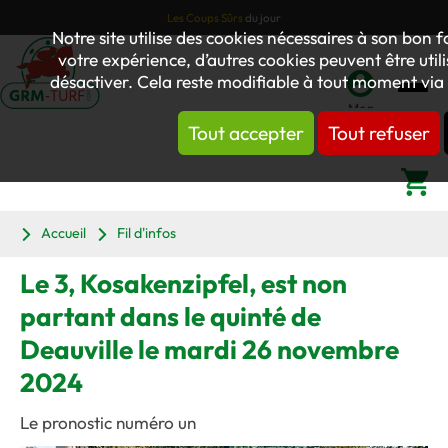
Les Coups Sûrs
du jour
Notre site utilise des cookies nécessaires à son bon
votre expérience, d’autres cookies peuvent être utili
désactiver. Cela reste modifiable à tout moment via 
Mon
Tout accepter
Tout refuser
compte
Panier
Accueil
Fil d'infos
Le 3, Kosakenzipfel, est non
partant dans le quinté de
Deauville le mardi 26 novembre
2024
Le pronostic numéro un