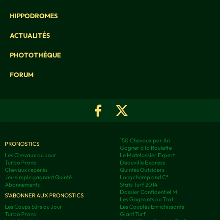
HIPPODROMES
ACTUALITÉS
PHOTOTHÈQUE
FORUM
150 Chevaux par An
PRONOSTICS
Gagner à la Roulette
Les Chevaux du Jour
Le Matelassier Expert
Turbo Prono
Deauville Express
Chevaux repérés
Quintés Outsiders
Jeu simple gagnant Quinté
Longchamp and C°
Abonnements
Stats Turf 2014
Dossier Confidentiel MI
S'ABONNER AUX PRONOSTICS
Les Gagnants au Trot
Les Coups Sûrs du Jour
Les Couplés Enrichissants
Turbo Prono
Giant Turf