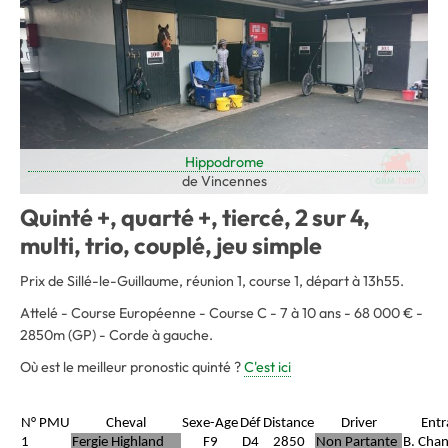
Hippodrome
de Vincennes
Quinté +, quarté +, tiercé, 2 sur 4,
multi, trio, couplé, jeu simple
Prix de Sillé-le-Guillaume, réunion 1, course 1, départ à 13h55.
Attelé - Course Européenne - Course C - 7 à 10 ans - 68 000 € -
2850m (GP) - Corde à gauche.
Où est le meilleur pronostic quinté ?
C'est ici
N° PMU
Cheval
Sexe-Age
Déf
Distance
Driver
Entr
1
Fergie Highland
F9
D4
2850
Non Partante
B. Cha