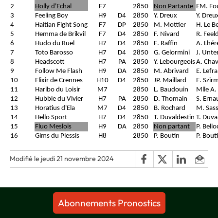
2
Holly d'Echal
F7
2850
Non Partante
EM. Fo
3
Feeling Boy
H9
D4
2850
Y. Dreux
Y. Dreu
4
Haitian Fight Song
F7
DP
2850
M. Mottier
H. Le B
5
Hemma de Brikvil
F7
D4
2850
F. Nivard
R. Feel
6
Hudo du Ruel
H7
D4
2850
E. Raffin
A. Lhér
7
Toto Barosso
H7
D4
2850
G. Gelormini
J. Unte
8
Headscott
H7
PA
2850
Y. Lebourgeois
A. Chav
9
Follow Me Flash
H9
DA
2850
M. Abrivard
E. Lefr
10
Elixir de Crennes
H10
D4
2850
JP. Maillard
E. Szir
11
Haribo du Loisir
M7
2850
L. Baudouin
Mlle A.
12
Hubble du Vivier
H7
PA
2850
D. Thomain
S. Erna
13
Horatius d'Ela
M7
D4
2850
B. Rochard
M. Sass
14
Hello Sport
H7
D4
2850
T. Duvaldestin
T. Duva
15
Fluo Meslois
H9
DA
2850
Non partant
P. Bell
16
Gims du Plessis
H8
2850
P. Boutin
P. Bout
Modifié le jeudi 21 novembre 2024
Abonnements Pronostics