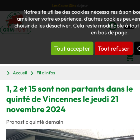
Les Coups Sûrs
du jour
Notre site utilise des cookies nécessaires à son 
améliorer votre expérience, d’autres cookies peuvent
choisir de les désactiver. Cela reste modifiable à tou
en bas de page.
Mon
compte
Tout accepter
Tout refuser
C
Panier
Accueil
Fil d'infos
1, 2 et 15 sont non partants dans le
quinté de Vincennes le jeudi 21
novembre 2024
Pronostic quinté demain