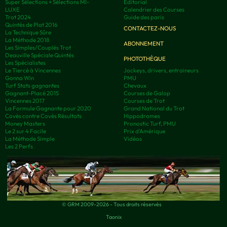
Super Sélections + Sélections MI-
Editorial
LUXE
Calendrier des Courses
Trot 2024
Guide des paris
Quintés de Plat 2016
CONTACTEZ-NOUS
La Technique Sûre
La Méthode 2018
ABONNEMENT
Les Simples/Couplés Trot
Deauville Spéciale Quintés
PHOTOTHÈQUE
Les Spécialistes
Le Tiercé à Vincennes
Jockeys, drivers, entraineurs
Gonna Win
PMU
Turf Stats gagnantes
Chevaux
Gagnant-Placé 2015
Courses de Galop
Vincennes 2017
Courses de Trot
La Formule Gagnante pour 2020
Grand National du Trot
Covès contre Covès Résultats
Hippodromes
Money Masters
Pronostic Turf, PMU
Le 2 sur 4 Facile
Prix d’Amérique
La Méthode Simple
Vidéos
Les 2 Perfs
© GRM 2009-2026 - Tous droits réservés
Taonix