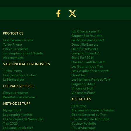
150 Chevaux par An
PRONOSTICS
Gagner à la Roulette
Les Chevaux du Jour
Le Matelassier Expert
Turbo Prono
Deauville Express
Chevaux repérés
Quintés Outsiders
Jeu simple gagnant Quinté
Longchamp and C°
Abonnements
Stats Turf 2014
Dossier Confidentiel MI
S'ABONNER AUX PRONOSTICS
Les Gagnants au Trot
Turbo Prono
Les Couplés Enrichissants
Les Coups Sûrs du Jour
Giant Turf
Le Méthodiste
Les Meilleurs Paris du Turf
Gagner au Multi
CHEVAUX REPÉRÉS
Vincennes Nuit
Chevaux repérés
Vincennes Flash
Résultats des chevaux
ACTUALITÉS
MÉTHODES TURF
Fil d'infos
My-grmturf
Arrivées et rapports Quintés
Les couplés illimités
Grand National du Trot
Les rubriques de Week-End
Prix de l'Arc de Triomphe
Trot 2025
Casino-Roulette
Les Jumelles du Turf
Prix d'Amérique