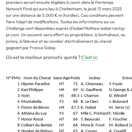
premiers seront ensuite éligibles à courir dans le Pertemps
Network Final qui aura lieu à Cheltenham, le jeudi 13 mars 2025
sur une distance de 5.000 € m (hurdles). Ces conditions peuvent
faire l'objet de modifications. Toutes les informations sur ce
Challenge sont disponibles auprès d'Isabel Mathew isabel racing-
pr.com. Un souvenir sera offert au propriétaire, à l'entraîneur, au
jockey, à l'éleveur et au cavalier d'entraînement du cheval
gagnant par France Galop.
Où est le meilleur pronostic quinté ?
C'est ici
N° PMU
Nom du Cheval
Sexe-Age
Poids
Jockey
Entra
1
Hipster Paradise
H7
72
A. Chesneau
Y. Fouin
2
Karl Philippe
H9
69
N. Gauffenic
N.George & 
3
Nyiri
H5
68,5
J. Charron
D. Windrif
4
Montabella
F5
68
B. Le Clerc
J. Boisnard
5
Fiston de Bécon
H9
67,5
K. Nabet
M. Seror (s)
6
Athéna du Luy
F5
67
Mlle C. Prichard
F. Nicolle
7
Honor Royal
H7
66
T. Beaurain
F. Foucher
8
Colbert du Berlais
H7
66
Mme B. Frost
M. Rolland (s
9
Hooker de Brénus
H7
65
A. Coupu
A. Couétil