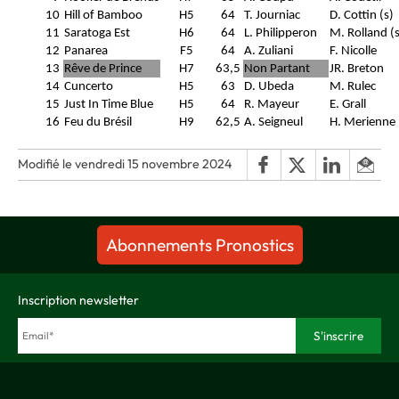
10
Hill of Bamboo
H5
64
T. Journiac
D. Cottin (s)
11
Saratoga Est
H6
64
L. Philipperon
M. Rolland (s
12
Panarea
F5
64
A. Zuliani
F. Nicolle
13
Rêve de Prince
H7
63,5
Non Partant
JR. Breton
14
Cuncerto
H5
63
D. Ubeda
M. Rulec
15
Just In Time Blue
H5
64
R. Mayeur
E. Grall
16
Feu du Brésil
H9
62,5
A. Seigneul
H. Merienne
Modifié le vendredi 15 novembre 2024
Abonnements Pronostics
Inscription newsletter