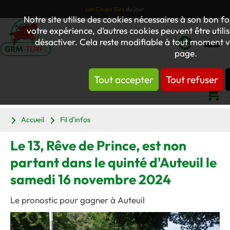
Les Coups Sûrs
du jour
Notre site utilise des cookies nécessaires à son bon
votre expérience, d’autres cookies peuvent être utilis
désactiver. Cela reste modifiable à tout moment vi
page.
Mon
compte
Tout accepter
Tout refuser
Panier
Accueil
Fil d'infos
Le 13, Rêve de Prince, est non
partant dans le quinté d'Auteuil le
samedi 16 novembre 2024
Le pronostic pour gagner à Auteuil