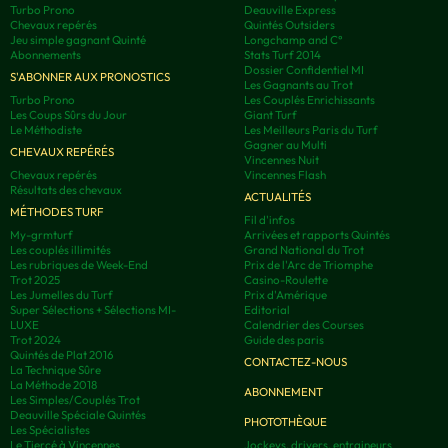
Turbo Prono
Deauville Express
Chevaux repérés
Quintés Outsiders
Jeu simple gagnant Quinté
Longchamp and C°
Abonnements
Stats Turf 2014
Dossier Confidentiel MI
S'ABONNER AUX PRONOSTICS
Les Gagnants au Trot
Turbo Prono
Les Couplés Enrichissants
Les Coups Sûrs du Jour
Giant Turf
Le Méthodiste
Les Meilleurs Paris du Turf
Gagner au Multi
CHEVAUX REPÉRÉS
Vincennes Nuit
Chevaux repérés
Vincennes Flash
Résultats des chevaux
ACTUALITÉS
MÉTHODES TURF
Fil d'infos
My-grmturf
Arrivées et rapports Quintés
Les couplés illimités
Grand National du Trot
Les rubriques de Week-End
Prix de l'Arc de Triomphe
Trot 2025
Casino-Roulette
Les Jumelles du Turf
Prix d'Amérique
Super Sélections + Sélections MI-
Editorial
LUXE
Calendrier des Courses
Trot 2024
Guide des paris
Quintés de Plat 2016
CONTACTEZ-NOUS
La Technique Sûre
La Méthode 2018
ABONNEMENT
Les Simples/Couplés Trot
Deauville Spéciale Quintés
PHOTOTHÈQUE
Les Spécialistes
Le Tiercé à Vincennes
Jockeys, drivers, entraineurs