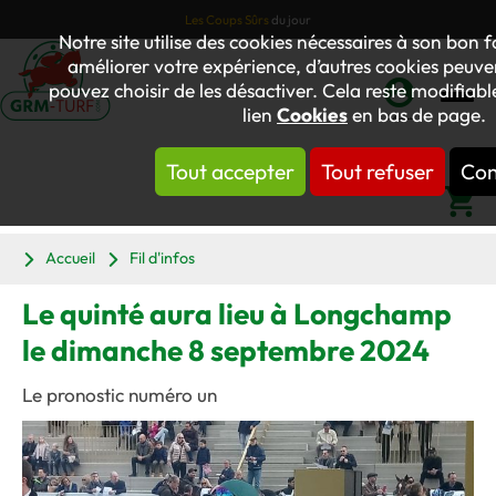
Les Coups Sûrs
du jour
Notre site utilise des cookies nécessaires à son bon
améliorer votre expérience, d’autres cookies peuvent
pouvez choisir de les désactiver. Cela reste modifiab
lien
Cookies
en bas de page.
Mon
compte
Tout accepter
Tout refuser
Con
Panier
Accueil
Fil d'infos
Le quinté aura lieu à Longchamp
le dimanche 8 septembre 2024
Le pronostic numéro un