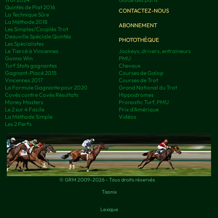
Quintés de Plat 2016
CONTACTEZ-NOUS
La Technique Sûre
La Méthode 2018
ABONNEMENT
Les Simples/Couplés Trot
Deauville Spéciale Quintés
PHOTOTHÈQUE
Les Spécialistes
Le Tiercé à Vincennes
Jockeys, drivers, entraineurs
Gonna Win
PMU
Turf Stats gagnantes
Chevaux
Gagnant-Placé 2015
Courses de Galop
Vincennes 2017
Courses de Trot
La Formule Gagnante pour 2020
Grand National du Trot
Covès contre Covès Résultats
Hippodromes
Money Masters
Pronostic Turf, PMU
Le 2 sur 4 Facile
Prix d’Amérique
La Méthode Simple
Vidéos
Les 2 Perfs
© GRM 2009-2026 - Tous droits réservés
Taonix
Lexique