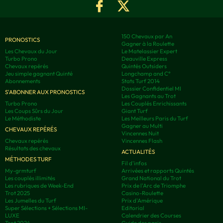
150 Chevaux par An
PRONOSTICS
Gagner à la Roulette
Les Chevaux du Jour
Le Matelassier Expert
Turbo Prono
Deauville Express
Chevaux repérés
Quintés Outsiders
Jeu simple gagnant Quinté
Longchamp and C°
Abonnements
Stats Turf 2014
Dossier Confidentiel MI
S'ABONNER AUX PRONOSTICS
Les Gagnants au Trot
Turbo Prono
Les Couplés Enrichissants
Les Coups Sûrs du Jour
Giant Turf
Le Méthodiste
Les Meilleurs Paris du Turf
Gagner au Multi
CHEVAUX REPÉRÉS
Vincennes Nuit
Chevaux repérés
Vincennes Flash
Résultats des chevaux
ACTUALITÉS
MÉTHODES TURF
Fil d'infos
My-grmturf
Arrivées et rapports Quintés
Les couplés illimités
Grand National du Trot
Les rubriques de Week-End
Prix de l'Arc de Triomphe
Trot 2025
Casino-Roulette
Les Jumelles du Turf
Prix d'Amérique
Super Sélections + Sélections MI-
Editorial
LUXE
Calendrier des Courses
Trot 2024
Guide des paris