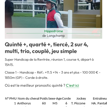
Hippodrome
de Longchamp
Quinté +, quarté +, tiercé, 2 sur 4,
multi, trio, couplé, jeu simple
Super Handicap de la Rentrée, réunion 1, course 4, départ à
15h15.
Classe 1 - Handicap - Réf.: +11.5 +14 - 3 ans et plus - 100 000 € -
1850m (GP) - Corde à droite.
Où est le meilleur pronostic quinté ?
C'est ici
N° PMU
Nom du cheval
Poids
Sexe-Age
Corde
Jockey
Entraîneu
1
Anthorus
60
M5
6
T. Piccone
HA. Pantal