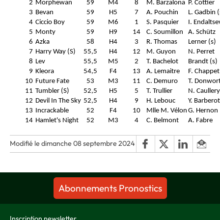
2
Morphewan
59
M4
8
M. Barzalona
P. Cottier
3
Bevan
59
H5
7
A. Pouchin
L. Gadbin (
4
Ciccio Boy
59
M6
1
S. Pasquier
I. Endaltse
5
Monty
59
H9
14
C. Soumillon
A. Schütz
6
Azka
58
H4
3
R. Thomas
Lerner (s)
7
Harry Way (S)
55,5
H4
12
M. Guyon
N. Perret
8
Lev
55,5
M5
2
T. Bachelot
Brandt (s)
9
Kleora
54,5
F4
13
A. Lemaitre
F. Chappet
10
Future Fate
53
M3
11
C. Demuro
T. Donwor
11
Tumbler (S)
52,5
H5
5
T. Trullier
N. Caullery
12
Devil In The Sky
52,5
H4
9
H. Lebouc
Y. Barberot
13
Incrackable
52
F4
10
Mlle M. Vélon
G. Hernon
14
Hamlet's Night
52
M3
4
C. Belmont
A. Fabre
Modifié le dimanche 08 septembre 2024
Abonnements Pronostics
Inscription newsletter