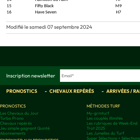
15
Fifty Black
M9
16
Have Seven
H7
Modifié le samedi 07 septembre 2024
Inscription newsletter
PRONOSTICS
CHEVAUX REPÉRÉS
ARRIVÉES / R
PRONOSTICS
MÉTHODES TURF
Les Chevaux du Jour
My-grmturf
Turbo Prono
Les couplés illimités
Chevaux repérés
Les rubriques de Week-End
Jeu simple gagnant Quinté
Trot 2025
Abonnements
Les Jumelles du Turf
Super Sélections + Sélectio