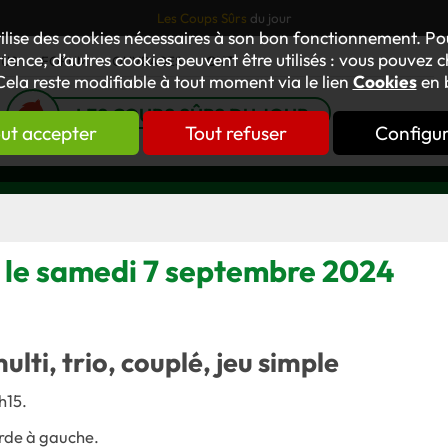
Les Coups Sûrs
du jour
tilise des cookies nécessaires à son bon fonctionnement. P
ience, d’autres cookies peuvent être utilisés : vous pouvez ch
TUS
FORUM
OUVRAGES
GNT
Cela reste modifiable à tout moment via le lien
Cookies
en 
LES COUPS SÛRS DU JOUR
ut accepter
Tout refuser
Configu
s le samedi 7 septembre 2024
multi, trio, couplé, jeu simple
h15.
orde à gauche.