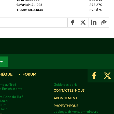
9a9a4a9a7a(23)
293 270
12a3m1aDa4a3a
293 670
HÈQUE
FORUM
ts au Trot
Guide des paris
s Enrichissants
CONTACTEZ-NOUS
rs Paris du Turf
ABONNEMENT
Multi
Nuit
PHOTOTHÈQUE
Flash
Jockeys, drivers, entraineurs