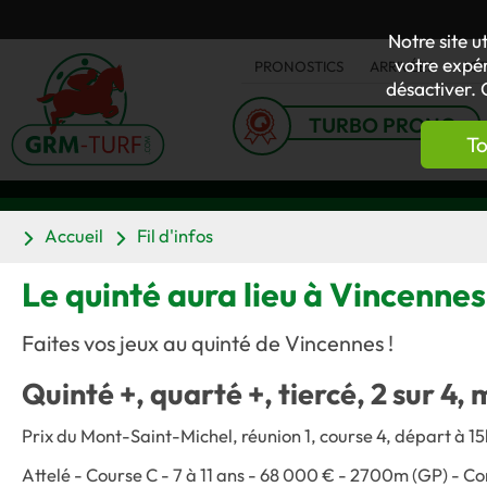
Notre site u
votre expér
PRONOSTICS
ARRIVÉES
AC
désactiver. 
TURBO PRONO
To
Accueil
Fil d'infos
Le quinté aura lieu à Vincenne
Faites vos jeux au quinté de Vincennes !
Quinté +, quarté +, tiercé, 2 sur 4, 
Prix du Mont-Saint-Michel, réunion 1, course 4, départ à 15
Attelé - Course C - 7 à 11 ans - 68 000 € - 2700m (GP) - C