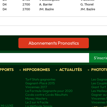
D4
2700
A. Barrier
G. Thorel
D4
2700
JM. Bazire
JM. Bazire
Abonnements Pronostics
APPORTS
HIPPODROMES
ACTUALITÉS
PHOTOT
Turf Stats gagnantes
Les Gagnan
Gagnant-Placé 2015
Les Couplé
Vincennes 2017
Giant Turf
La Formule Gagnante pour 2020
Les Meilleu
Covès contre Covès Résultats
Gagner au 
Money Masters
Vincennes 
Le 2 sur 4 Facile
Vincennes 
ns MI-LUXE
La Méthode Simple