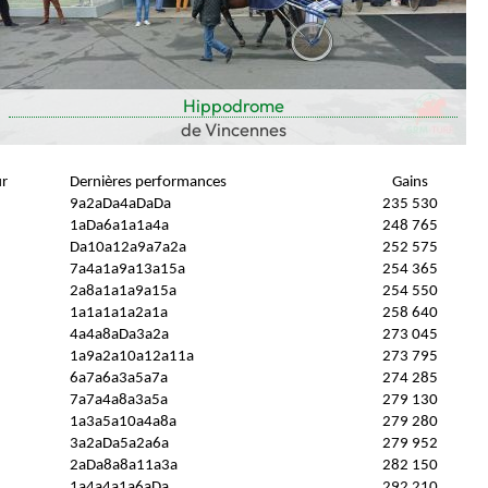
Hippodrome
de Vincennes
ur
Dernières performances
Gains
9a2aDa4aDaDa
235 530
1aDa6a1a1a4a
248 765
Da10a12a9a7a2a
252 575
7a4a1a9a13a15a
254 365
2a8a1a1a9a15a
254 550
1a1a1a1a2a1a
258 640
4a4a8aDa3a2a
273 045
1a9a2a10a12a11a
273 795
6a7a6a3a5a7a
274 285
7a7a4a8a3a5a
279 130
1a3a5a10a4a8a
279 280
3a2aDa5a2a6a
279 952
2aDa8a8a11a3a
282 150
1a4a4a1a6aDa
292 210