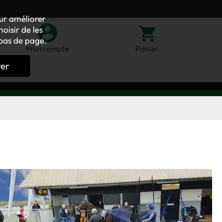
our améliorer
oisir de les
bas de page.
Panier
Mon compte
rer