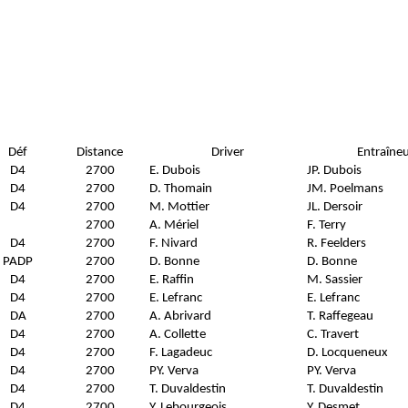
Déf
Distance
Driver
Entraîne
D4
2700
E. Dubois
JP. Dubois
D4
2700
D. Thomain
JM. Poelmans
D4
2700
M. Mottier
JL. Dersoir
2700
A. Mériel
F. Terry
D4
2700
F. Nivard
R. Feelders
PADP
2700
D. Bonne
D. Bonne
D4
2700
E. Raffin
M. Sassier
D4
2700
E. Lefranc
E. Lefranc
DA
2700
A. Abrivard
T. Raffegeau
D4
2700
A. Collette
C. Travert
D4
2700
F. Lagadeuc
D. Locqueneux
D4
2700
PY. Verva
PY. Verva
D4
2700
T. Duvaldestin
T. Duvaldestin
D4
2700
Y. Lebourgeois
Y. Desmet