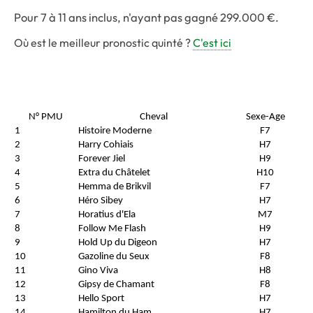
Pour 7 à 11 ans inclus, n'ayant pas gagné 299.000 €.
Où est le meilleur pronostic quinté ?
C'est ici
N° PMU
Cheval
Sexe-Age
1
Histoire Moderne
F7
2
Harry Cohiais
H7
3
Forever Jiel
H9
4
Extra du Châtelet
H10
5
Hemma de Brikvil
F7
6
Héro Sibey
H7
7
Horatius d'Ela
M7
8
Follow Me Flash
H9
9
Hold Up du Digeon
H7
10
Gazoline du Seux
F8
11
Gino Viva
H8
12
Gipsy de Chamant
F8
13
Hello Sport
H7
14
Hamilton du Ham
H7