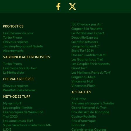
150 Chevaux par An
PRONOSTICS
Gagner à la Roulette
Les Chevaux du Jour
Le Matelassier Expert
Turbo Prono
Deauville Express
Chevaux repérés
Quintés Outsiders
Jeu simple gagnant Quinté
Longchamp and C°
Abonnements
Stats Turf 2014
Dossier Confidentiel MI
S'ABONNER AUX PRONOSTICS
Les Gagnants au Trot
Turbo Prono
Les Couplés Enrichissants
Les Coups Sûrs du Jour
Giant Turf
Le Méthodiste
Les Meilleurs Paris du Turf
Gagner au Multi
CHEVAUX REPÉRÉS
Vincennes Nuit
Chevaux repérés
Vincennes Flash
Résultats des chevaux
ACTUALITÉS
MÉTHODES TURF
Fil d'infos
My-grmturf
Arrivées et rapports Quintés
Les couplés illimités
Grand National du Trot
Les rubriques de Week-End
Prix de l'Arc de Triomphe
Trot 2025
Casino-Roulette
Les Jumelles du Turf
Prix d'Amérique
Super Sélections + Sélections MI-
Editorial
LUXE
Calendrier des Courses