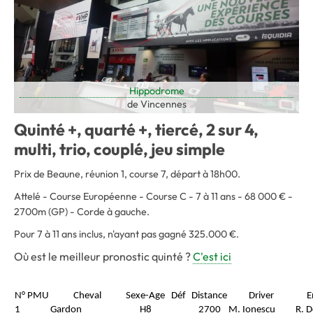
Hippodrome
de Vincennes
Quinté +, quarté +, tiercé, 2 sur 4,
multi, trio, couplé, jeu simple
Prix de Beaune, réunion 1, course 7, départ à 18h00.
Attelé - Course Européenne - Course C - 7 à 11 ans - 68 000 € -
2700m (GP) - Corde à gauche.
Pour 7 à 11 ans inclus, n'ayant pas gagné 325.000 €.
Où est le meilleur pronostic quinté ?
C'est ici
N° PMU
Cheval
Sexe-Age
Déf
Distance
Driver
E
1
Gardon
H8
2700
M. Ionescu
R. D