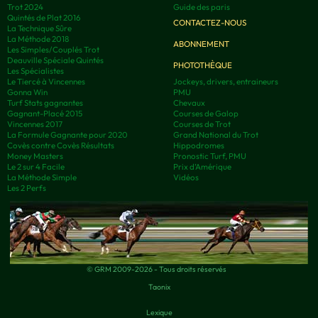
Trot 2024
Guide des paris
Quintés de Plat 2016
CONTACTEZ-NOUS
La Technique Sûre
La Méthode 2018
ABONNEMENT
Les Simples/Couplés Trot
Deauville Spéciale Quintés
PHOTOTHÈQUE
Les Spécialistes
Le Tiercé à Vincennes
Jockeys, drivers, entraineurs
Gonna Win
PMU
Turf Stats gagnantes
Chevaux
Gagnant-Placé 2015
Courses de Galop
Vincennes 2017
Courses de Trot
La Formule Gagnante pour 2020
Grand National du Trot
Covès contre Covès Résultats
Hippodromes
Money Masters
Pronostic Turf, PMU
Le 2 sur 4 Facile
Prix d’Amérique
La Méthode Simple
Vidéos
Les 2 Perfs
© GRM 2009-2026 - Tous droits réservés
Taonix
Lexique