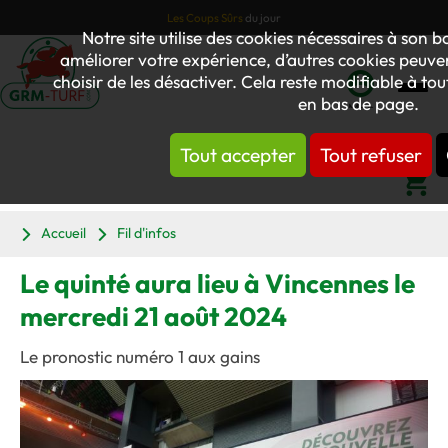
Les Coups Sûrs
du jour
Notre site utilise des cookies nécessaires à son
améliorer votre expérience, d’autres cookies peuvent
choisir de les désactiver. Cela reste modifiable à to
en bas de page.
Mon
compte
Tout accepter
Tout refuser
Panier
Accueil
Fil d'infos
Le quinté aura lieu à Vincennes le
mercredi 21 août 2024
Le pronostic numéro 1 aux gains