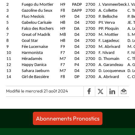
2
Fuego du Mortier
H9
PADP
2700
J. Vanmeerbeck
J. 
3
Gazoline du Seux
F8
DAPP
2700
A. Collette
C. T
4
Fluo Meslois
H9
D4
2700
P. Belloche
P. B
5
Gabelou Carisaie
H8
D4
2700
PY. Verva
JE. 
6
Falco des Rochers
H9
DA
2700
PP. Ploquin
A. L
7
Great of Madrik
M8
D4
2700
M. Mottier
S. 
8
Goal Star
H8
D4
2700
F. Lagadeuc
D. 
9
Fée Lucernaise
F9
D4
2700
M. Abrivard
M. 
10
Harmonista
F7
D4
2700
F. Nivard
F. N
11
Héradamès
M7
D4
2700
D. Thomain
C. 
12
Happy Danica
F7
P4
2700
A. Garandeau
A. 
13
Sahara Jaeburn
M7
D4
2700
D. Locqueneux
D. 
14
Girl de Bassière
F8
DP
2700
A. Abrivard
C. 
Modifié le mercredi 21 août 2024
Abonnements Pronostics