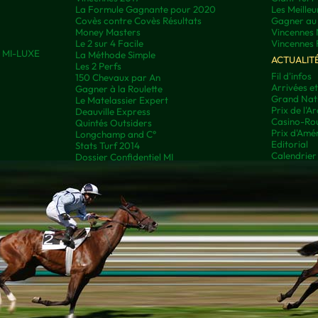
La Formule Gagnante pour 2020
Les Meilleu
Covès contre Covès Résultats
Gagner au 
Money Masters
Vincennes 
Le 2 sur 4 Facile
Vincennes 
ns MI-LUXE
La Méthode Simple
ACTUALIT
Les 2 Perfs
Fil d'infos
150 Chevaux par An
Arrivées e
Gagner à la Roulette
Grand Nati
Le Matelassier Expert
Prix de l'A
Deauville Express
Casino-Rou
Quintés Outsiders
Prix d'Amé
Longchamp and C°
Editorial
Stats Turf 2014
Calendrier
Dossier Confidentiel MI