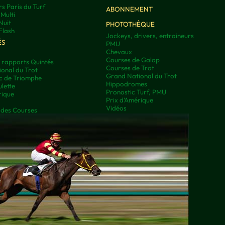
rs Paris du Turf
ABONNEMENT
Multi
Nuit
PHOTOTHÈQUE
Flash
Jockeys, drivers, entraineurs
ÉS
PMU
Chevaux
Courses de Galop
t rapports Quintés
Courses de Trot
onal du Trot
Grand National du Trot
rc de Triomphe
Hippodromes
lette
Pronostic Turf, PMU
rique
Prix d’Amérique
Vidéos
 des Courses