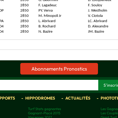
PA
2850
G. Gelormini
D. Locqueneux
2850
F. Lagadeuc
F. Souloy
DP
2850
PY. Verva
J. Westholm
2850
M. Minopoli Jr
V. Ciotola
PA
2850
L. Abrivard
LC. Abrivard
D4
2850
B. Rochard
D. Alexandre
D4
2850
N. Bazire
JM. Bazire
Abonnements Pronostics
APPORTS
HIPPODROMES
ACTUALITÉS
PHOTOT
Turf Stats gagnantes
Les Gagnan
Gagnant-Placé 2015
Les Couplé
Vincennes 2017
Giant Turf