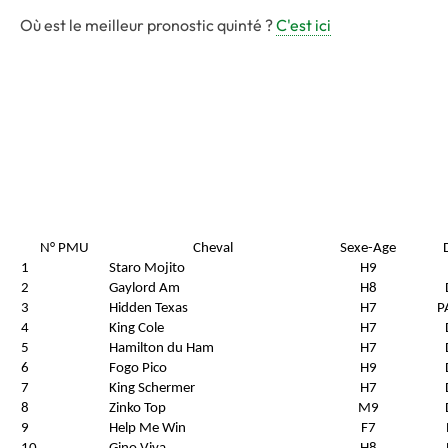
Où est le meilleur pronostic quinté ?
C'est ici
N° PMU
Cheval
Sexe-Age
1
Staro Mojito
H9
2
Gaylord Am
H8
3
Hidden Texas
H7
P
4
King Cole
H7
5
Hamilton du Ham
H7
6
Fogo Pico
H9
7
King Schermer
H7
8
Zinko Top
M9
9
Help Me Win
F7