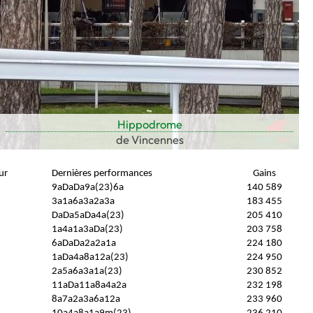
Hippodrome
de Vincennes
ur
Dernières performances
Gains
9aDaDa9a(23)6a
140 589
3a1a6a3a2a3a
183 455
DaDa5aDa4a(23)
205 410
1a4a1a3aDa(23)
203 758
6aDaDa2a2a1a
224 180
1aDa4a8a12a(23)
224 950
2a5a6a3a1a(23)
230 852
11aDa11a8a4a2a
232 198
8a7a2a3a6a12a
233 960