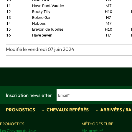
10
Gino Viva
H8
11
Hove Pont Vautier
M7
12
Rocky Tilly
H10
13
Bolero Gar
H7
14
Hobbes
M7
15
Erégon de Jupilles
H10
16
Have Seven
H7
Modifié le vendredi 07 juin 2024
Inscription newsletter
PRONOSTICS
CHEVAUX REPÉRÉS
ARRIVÉES / R
PRONOSTICS
MÉTHODES TURF
Les Chevaux du Jour
My-grmturf