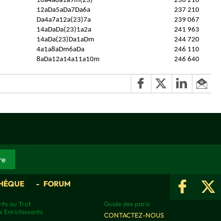
10a4a8a1a9m(23)
236 210
12aDa5aDa7Da6a
237 210
Da4a7a12a(23)7a
239 067
14aDaDa(23)1a2a
241 963
14aDa(23)Da1aDm
244 720
4a1a8aDm6aDa
246 110
8aDa12a14a11a10m
246 640
HÈQUE
FORUM
ts au Trot
Guide des paris
s Enrichissants
CONTACTEZ-NOUS