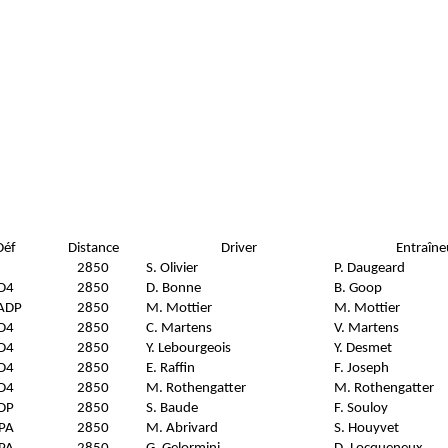
Déf
Distance
Driver
Entraîne
2850
S. Olivier
P. Daugeard
D4
2850
D. Bonne
B. Goop
ADP
2850
M. Mottier
M. Mottier
D4
2850
C. Martens
V. Martens
D4
2850
Y. Lebourgeois
Y. Desmet
D4
2850
E. Raffin
F. Joseph
D4
2850
M. Rothengatter
M. Rothengatter
DP
2850
S. Baude
F. Souloy
PA
2850
M. Abrivard
S. Houyvet