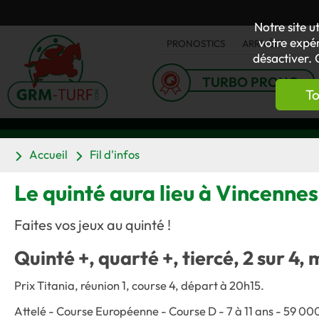
Notre site u
votre expér
PRONOSTICS
ARRIVÉES
AC
désactiver. 
TURBO PRONO
To
Accueil
Fil d'infos
Le quinté aura lieu à Vincennes
Faites vos jeux au quinté !
Quinté +, quarté +, tiercé, 2 sur 4, 
Prix Titania, réunion 1, course 4, départ à 20h15.
Attelé - Course Européenne - Course D - 7 à 11 ans - 59 0