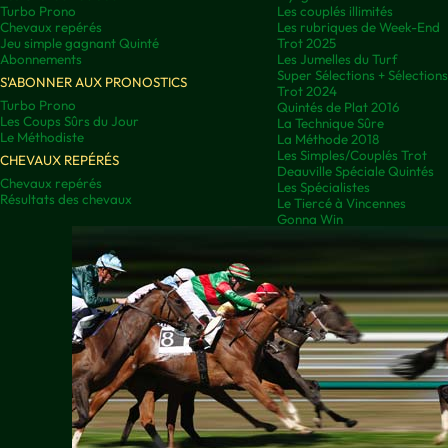
Turbo Prono
Les couplés illimités
Chevaux repérés
Les rubriques de Week-End
Jeu simple gagnant Quinté
Trot 2025
Abonnements
Les Jumelles du Turf
Super Sélections + Sélectio
S'ABONNER AUX PRONOSTICS
Trot 2024
Turbo Prono
Quintés de Plat 2016
Les Coups Sûrs du Jour
La Technique Sûre
Le Méthodiste
La Méthode 2018
Les Simples/Couplés Trot
CHEVAUX REPÉRÉS
Deauville Spéciale Quintés
Chevaux repérés
Les Spécialistes
Résultats des chevaux
Le Tiercé à Vincennes
Gonna Win