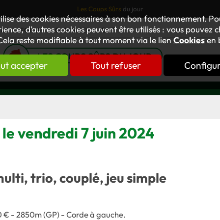
Les Coups Sûrs
du jour
tilise des cookies nécessaires à son bon fonctionnement. P
ience, d’autres cookies peuvent être utilisés : vous pouvez ch
TUS
FORUM
OUVRAGES
GNT
Cela reste modifiable à tout moment via le lien
Cookies
en 
LES COUPS SÛRS DU JOUR
ut accepter
Tout refuser
Configu
 le vendredi 7 juin 2024
multi, trio, couplé, jeu simple
00 € - 2850m (GP) - Corde à gauche.