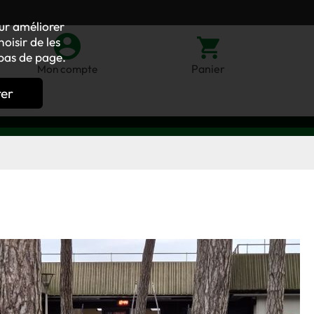
our améliorer
oisir de les
bas de page.
Panier
Mon compte
rer