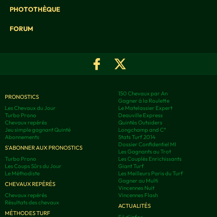
PHOTOTHÈQUE
FORUM
150 Chevaux par An
PRONOSTICS
Gagner à la Roulette
Les Chevaux du Jour
Le Matelassier Expert
Turbo Prono
Deauville Express
Chevaux repérés
Quintés Outsiders
Jeu simple gagnant Quinté
Longchamp and C°
Abonnements
Stats Turf 2014
Dossier Confidentiel MI
S'ABONNER AUX PRONOSTICS
Les Gagnants au Trot
Turbo Prono
Les Couplés Enrichissants
Les Coups Sûrs du Jour
Giant Turf
Le Méthodiste
Les Meilleurs Paris du Turf
Gagner au Multi
CHEVAUX REPÉRÉS
Vincennes Nuit
Chevaux repérés
Vincennes Flash
Résultats des chevaux
ACTUALITÉS
MÉTHODES TURF
Fil d'infos