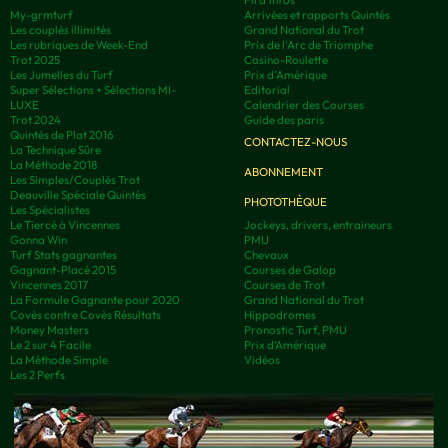
My-grmturf
Arrivées et rapports Quintés
Les couplés illimités
Grand National du Trot
Les rubriques de Week-End
Prix de l'Arc de Triomphe
Trot 2025
Casino-Roulette
Les Jumelles du Turf
Prix d'Amérique
Super Sélections + Sélections MI-
Editorial
LUXE
Calendrier des Courses
Trot 2024
Guide des paris
Quintés de Plat 2016
CONTACTEZ-NOUS
La Technique Sûre
La Méthode 2018
ABONNEMENT
Les Simples/Couplés Trot
Deauville Spéciale Quintés
PHOTOTHÈQUE
Les Spécialistes
Le Tiercé à Vincennes
Jockeys, drivers, entraineurs
Gonna Win
PMU
Turf Stats gagnantes
Chevaux
Gagnant-Placé 2015
Courses de Galop
Vincennes 2017
Courses de Trot
La Formule Gagnante pour 2020
Grand National du Trot
Covès contre Covès Résultats
Hippodromes
Money Masters
Pronostic Turf, PMU
Le 2 sur 4 Facile
Prix d’Amérique
La Méthode Simple
Vidéos
Les 2 Perfs