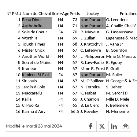
N° PMU
Nom du Cheval
Sexe-Age
Poids
Jockey
Entraîne
1
Beau Dino
H4
73
Non Partant
G. Leenders
2
Authobello
H4
71
Non Partant
A. Chaillé-Chaillé
3
Soie de Coeur
F4
70
R. Mayeur
G. Lassaussaye
4
Worth It
H4
69
L. Zuliani
Lageneste & Maca
5
Tough Times
H4
68
J. Kratochvil
J. Vana Jr
6
Mister Chick
H4
67
C. Lefebvre
B. Gourdon
7
Another World
H4
67
L. Philipperon
Mme G. Menato
8
Secret de Maine
H4
67
R. Law-Eadie
B. Egouy
9
Kraneur
H4
67
Mme B. Frost
E. Grall
10
Kimleen St Eloi
F4
67
Non Partant
M. Solier
11
Sir Louis
H4
67
M. O'Sullivan
N.George & A.Ze
12
Jardin d'Eole
H4
67
N. Ferreira
S. Dehez
13
Maccarellu
H4
67
K. Nabet
M. Seror (s)
14
Kallia
F4
65
J. Charron
Mlle D. Mele
15
Ci Ppo Ra
F4
65
B. Le Clerc
F. Bellemère
16
Karma d'Airy
F4
66,5
J. Reveley
H. Merienne
Modifié le mardi 28 mai 2024