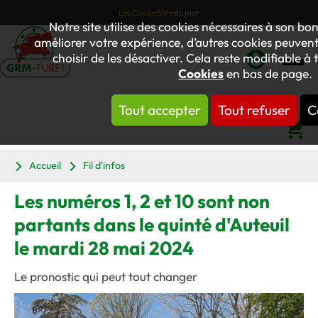
Les Coups Sûrs
du jour
Notre site utilise des cookies nécessaires à son 
améliorer votre expérience, d’autres cookies peuvent 
choisir de les désactiver. Cela reste modifiable à
Cookies
en bas de page.
Mon
compte
Tout accepter
Tout refuser
C
Panier
Accueil
Fil d'infos
Les numéros 1, 2 et 10 sont non
partants dans le quinté d'Auteuil
le mardi 28 mai 2024
Le pronostic qui peut tout changer