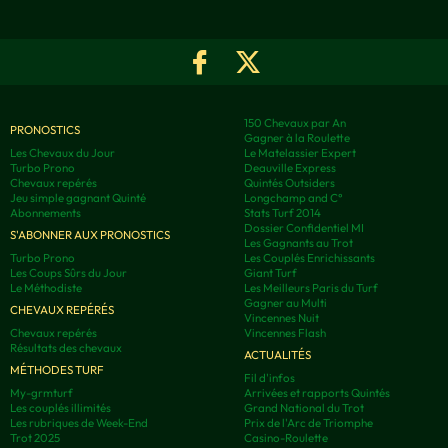
150 Chevaux par An
PRONOSTICS
Gagner à la Roulette
Les Chevaux du Jour
Le Matelassier Expert
Turbo Prono
Deauville Express
Chevaux repérés
Quintés Outsiders
Jeu simple gagnant Quinté
Longchamp and C°
Abonnements
Stats Turf 2014
Dossier Confidentiel MI
S'ABONNER AUX PRONOSTICS
Les Gagnants au Trot
Turbo Prono
Les Couplés Enrichissants
Les Coups Sûrs du Jour
Giant Turf
Le Méthodiste
Les Meilleurs Paris du Turf
Gagner au Multi
CHEVAUX REPÉRÉS
Vincennes Nuit
Chevaux repérés
Vincennes Flash
Résultats des chevaux
ACTUALITÉS
MÉTHODES TURF
Fil d'infos
My-grmturf
Arrivées et rapports Quintés
Les couplés illimités
Grand National du Trot
Les rubriques de Week-End
Prix de l'Arc de Triomphe
Trot 2025
Casino-Roulette