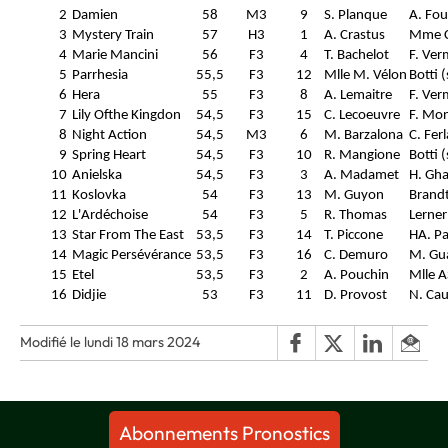
2
Damien
58
M3
9
S. Planque
A. Fou
3
Mystery Train
57
H3
1
A. Crastus
Mme C.
4
Marie Mancini
56
F3
4
T. Bachelot
F. Ver
5
Parrhesia
55,5
F3
12
Mlle M. Vélon
Botti (
6
Hera
55
F3
8
A. Lemaitre
F. Ver
7
Lily Ofthe Kingdon
54,5
F3
15
C. Lecoeuvre
F. Mon
8
Night Action
54,5
M3
6
M. Barzalona
C. Fer
9
Spring Heart
54,5
F3
10
R. Mangione
Botti (
10
Anielska
54,5
F3
3
A. Madamet
H. Gha
11
Koslovka
54
F3
13
M. Guyon
Brandt
12
L'Ardéchoise
54
F3
5
R. Thomas
Lerner
13
Star From The East
53,5
F3
14
T. Piccone
HA. Pa
14
Magic Persévérance
53,5
F3
16
C. Demuro
M. Gua
15
Etel
53,5
F3
2
A. Pouchin
Mlle 
16
Didjie
53
F3
11
D. Provost
N. Cau
Modifié le lundi 18 mars 2024
Abonnements Pronostics