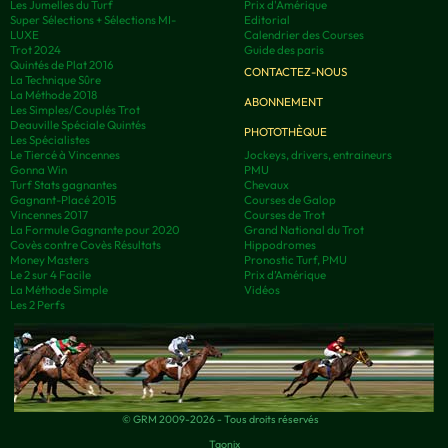
Les Jumelles du Turf
Prix d'Amérique
Super Sélections + Sélections MI-
Editorial
LUXE
Calendrier des Courses
Trot 2024
Guide des paris
Quintés de Plat 2016
CONTACTEZ-NOUS
La Technique Sûre
La Méthode 2018
ABONNEMENT
Les Simples/Couplés Trot
Deauville Spéciale Quintés
PHOTOTHÈQUE
Les Spécialistes
Le Tiercé à Vincennes
Jockeys, drivers, entraineurs
Gonna Win
PMU
Turf Stats gagnantes
Chevaux
Gagnant-Placé 2015
Courses de Galop
Vincennes 2017
Courses de Trot
La Formule Gagnante pour 2020
Grand National du Trot
Covès contre Covès Résultats
Hippodromes
Money Masters
Pronostic Turf, PMU
Le 2 sur 4 Facile
Prix d’Amérique
La Méthode Simple
Vidéos
Les 2 Perfs
© GRM 2009-2026 - Tous droits réservés
Taonix