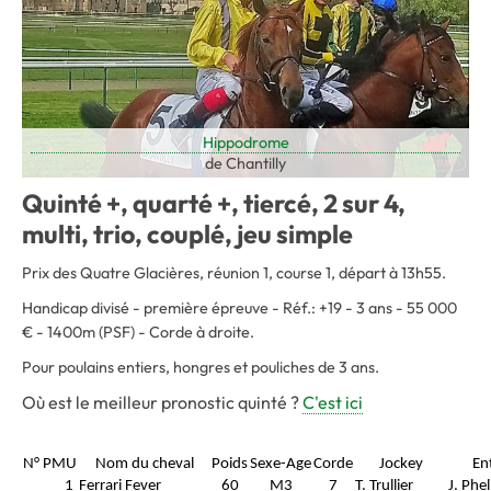
Hippodrome
de Chantilly
Quinté +, quarté +, tiercé, 2 sur 4,
multi, trio, couplé, jeu simple
Prix des Quatre Glacières, réunion 1, course 1, départ à 13h55.
Handicap divisé - première épreuve - Réf.: +19 - 3 ans - 55 000
€ - 1400m (PSF) - Corde à droite.
Pour poulains entiers, hongres et pouliches de 3 ans.
Où est le meilleur pronostic quinté ?
C'est ici
N° PMU
Nom du cheval
Poids
Sexe-Age
Corde
Jockey
En
1
Ferrari Fever
60
M3
7
T. Trullier
J. Phe