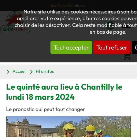
Les Coups Sûrs
du jour
Notre site utilise des cookies nécessaires à son
améliorer votre expérience, d’autres cookies peuvent
choisir de les désactiver. Cela reste modifiable à tou
en bas de page.
Mon
compte
Tout accepter
Tout refuser
Panier
Accueil
Fil d'infos
Le quinté aura lieu à Chantilly le
lundi 18 mars 2024
Le pronostic qui peut tout changer