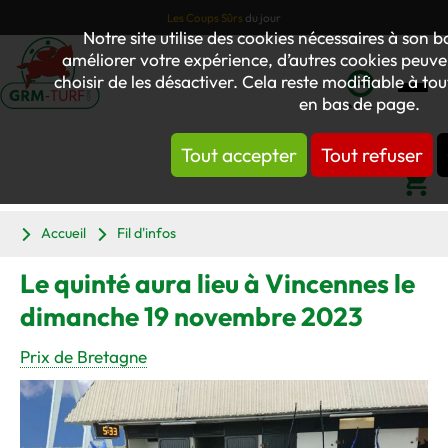
Les Coups Sûrs
du jour
Notre site utilise des cookies nécessaires à son
améliorer votre expérience, d’autres cookies peuven
choisir de les désactiver. Cela reste modifiable à to
en bas de page.
Mon
compte
Tout accepter
Tout refuser
Panier
Accueil
Fil d'infos
Le quinté aura lieu à Vincennes le
dimanche 19 novembre 2023
Prix de Bretagne