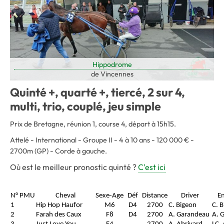
Hippodrome
de Vincennes
Quinté +, quarté +, tiercé, 2 sur 4,
multi, trio, couplé, jeu simple
Prix de Bretagne, réunion 1, course 4, départ à 15h15.
Attelé - International - Groupe II - 4 à 10 ans - 120 000 € -
2700m (GP) - Corde à gauche.
Où est le meilleur pronostic quinté ?
C'est ici
N° PMU
Cheval
Sexe-Age
Déf
Distance
Driver
En
1
Hip Hop Haufor
M6
D4
2700
C. Bigeon
C. 
2
Farah des Caux
F8
D4
2700
A. Garandeau
A. 