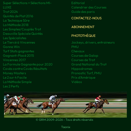
Super Sélections + Sélections MI-
Editorial
LUXE
Calendrier des Courses
Trot 2024
Guide des paris
Quintés de Plat 2016
CONTACTEZ-NOUS
La Technique Sûre
La Méthode 2018
ABONNEMENT
Les Simples/Couplés Trot
Deauville Spéciale Quintés
PHOTOTHÈQUE
Les Spécialistes
Le Tiercé à Vincennes
Jockeys, drivers, entraineurs
Gonna Win
PMU
Turf Stats gagnantes
Chevaux
Gagnant-Placé 2015
Courses de Galop
Vincennes 2017
Courses de Trot
La Formule Gagnante pour 2020
Grand National du Trot
Covès contre Covès Résultats
Hippodromes
Money Masters
Pronostic Turf, PMU
Le 2 sur 4 Facile
Prix d’Amérique
La Méthode Simple
Vidéos
Les 2 Perfs
© GRM 2009-2026 - Tous droits réservés
Taonix