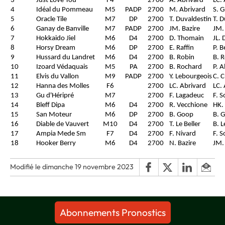
3
Just Love You
F4
2700
A. Abrivard
LC.
4
Idéal du Pommeau
M5
PADP
2700
M. Abrivard
S. 
5
Oracle Tile
M7
DP
2700
T. Duvaldestin
T. D
6
Ganay de Banville
M7
PADP
2700
JM. Bazire
JM.
7
Hokkaido Jiel
M6
D4
2700
D. Thomain
JL. 
8
Horsy Dream
M6
DP
2700
E. Raffin
P. B
9
Hussard du Landret
M6
D4
2700
B. Robin
B. 
10
Izoard Védaquais
M5
PA
2700
B. Rochard
P. A
11
Elvis du Vallon
M9
PADP
2700
Y. Lebourgeois
C. C
12
Hanna des Molles
F6
2700
LC. Abrivard
LC.
13
Gu d'Héripré
M7
2700
F. Lagadeuc
F. S
14
Bleff Dipa
M6
D4
2700
R. Vecchione
HK. 
15
San Moteur
M6
DP
2700
B. Goop
B. 
16
Diable de Vauvert
M10
D4
2700
T. Le Beller
B. L
17
Ampia Mede Sm
F7
D4
2700
F. Nivard
F. S
18
Hooker Berry
M6
D4
2700
N. Bazire
JM.
Modifié le dimanche 19 novembre 2023
Abonnements Pronostics