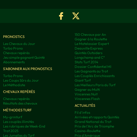
150 Chevaux par An
PRONOSTICS
Gagner à la Roulette
Les Chevaux du Jour
Le Matelassier Expert
Turbo Prono
Deauville Express
Chevaux repérés
Quintés Outsiders
Jeu simple gagnant Quinté
Longchamp and C°
Abonnements
Stats Turf 2014
Dossier Confidentiel MI
S'ABONNER AUX PRONOSTICS
Les Gagnants au Trot
Turbo Prono
Les Couplés Enrichissants
Les Coups Sûrs du Jour
Giant Turf
Le Méthodiste
Les Meilleurs Paris du Turf
Gagner au Multi
CHEVAUX REPÉRÉS
Vincennes Nuit
Chevaux repérés
Vincennes Flash
Résultats des chevaux
ACTUALITÉS
MÉTHODES TURF
Fil d'infos
My-grmturf
Arrivées et rapports Quintés
Les couplés illimités
Grand National du Trot
Les rubriques de Week-End
Prix de l'Arc de Triomphe
Trot 2025
Casino-Roulette
Les Jumelles du Turf
Prix d'Amérique