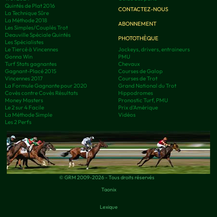
Quintés de Plat 2016
CONTACTEZ-NOUS
La Technique Sûre
La Méthode 2018
ABONNEMENT
Les Simples/Couplés Trot
Deauville Spéciale Quintés
PHOTOTHÈQUE
Les Spécialistes
Le Tiercé à Vincennes
Jockeys, drivers, entraineurs
Gonna Win
PMU
Turf Stats gagnantes
Chevaux
Gagnant-Placé 2015
Courses de Galop
Vincennes 2017
Courses de Trot
La Formule Gagnante pour 2020
Grand National du Trot
Covès contre Covès Résultats
Hippodromes
Money Masters
Pronostic Turf, PMU
Le 2 sur 4 Facile
Prix d’Amérique
La Méthode Simple
Vidéos
Les 2 Perfs
© GRM 2009-2026 - Tous droits réservés
Taonix
Lexique