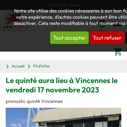
Les Coups Sûrs
du jour
Notre site utilise des cookies nécessaires à son bon
votre expérience, d’autres cookies peuvent être utili
désactiver. Cela reste modifiable à tout moment via 
Mon
Tout accepter
Tout refuser
compte
Panier
Accueil
Fil d'infos
Le quinté aura lieu à Vincennes le
vendredi 17 novembre 2023
pronostic quinté Vincennes