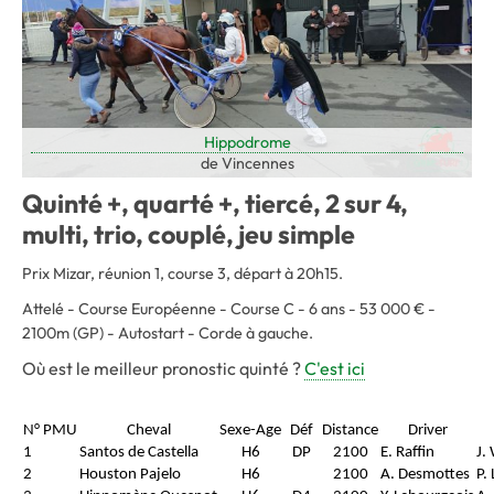
Hippodrome
de Vincennes
Quinté +, quarté +, tiercé, 2 sur 4,
multi, trio, couplé, jeu simple
Prix Mizar, réunion 1, course 3, départ à 20h15.
Attelé - Course Européenne - Course C - 6 ans - 53 000 € -
2100m (GP) - Autostart - Corde à gauche.
Où est le meilleur pronostic quinté ?
C'est ici
N° PMU
Cheval
Sexe-Age
Déf
Distance
Driver
1
Santos de Castella
H6
DP
2100
E. Raffin
J.
2
Houston Pajelo
H6
2100
A. Desmottes
P. 