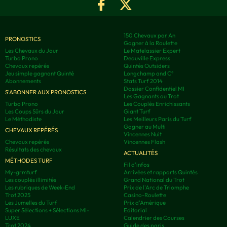
150 Chevaux par An
PRONOSTICS
Gagner à la Roulette
Les Chevaux du Jour
Le Matelassier Expert
Turbo Prono
Deauville Express
Chevaux repérés
Quintés Outsiders
Jeu simple gagnant Quinté
Longchamp and C°
Abonnements
Stats Turf 2014
Dossier Confidentiel MI
S'ABONNER AUX PRONOSTICS
Les Gagnants au Trot
Turbo Prono
Les Couplés Enrichissants
Les Coups Sûrs du Jour
Giant Turf
Le Méthodiste
Les Meilleurs Paris du Turf
Gagner au Multi
CHEVAUX REPÉRÉS
Vincennes Nuit
Chevaux repérés
Vincennes Flash
Résultats des chevaux
ACTUALITÉS
MÉTHODES TURF
Fil d'infos
My-grmturf
Arrivées et rapports Quintés
Les couplés illimités
Grand National du Trot
Les rubriques de Week-End
Prix de l'Arc de Triomphe
Trot 2025
Casino-Roulette
Les Jumelles du Turf
Prix d'Amérique
Super Sélections + Sélections MI-
Editorial
LUXE
Calendrier des Courses
Trot 2024
Guide des paris