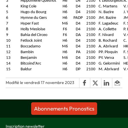
3
Hippomène Quesnot
H6
D4
2100
Y. Lebourgeois
A.
4
King Cole
H6
D4
2100
C. Martens
V.
5
Hugo du Bourg
H6
D4
2100
N. Bazire
J.
6
Hymne du Gers
H6
PADP
2100
JM. Bazire
JM
7
Hyper Fast
M6
D4
2100
F. Lagadeuc
F.
8
Holly Mesloise
F6
D4
2100
A. Collette
P.
9
Bahia del Circeo
F6
DA
2100
F. Nivard
V.
10
Fetlock Joint
H6
D4
2100
B. Rochard
C.
11
Boccadamo
M6
D4
2100
A. Abrivard
HK
12
Bambin
H6
PA
2100
PP. Ploquin
F.
13
Benjamin
M6
D4
2100
PY. Verva
S.
14
Bitcoind'Arc
H6
D4
2100
G. Gelormini
HE
15
Baldur
H6
DP
2100
M. Abrivard
V.
Modifié le vendredi 17 novembre 2023
Abonnements Pronostics
Inscription newsletter