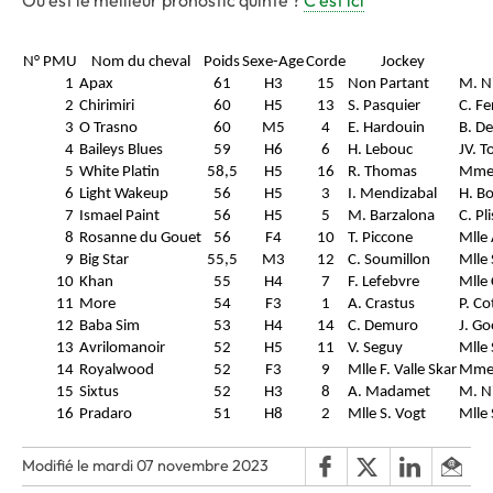
Où est le meilleur pronostic quinté ?
C'est ici
N° PMU
Nom du cheval
Poids
Sexe-Age
Corde
Jockey
1
Apax
61
H3
15
Non Partant
M. N
2
Chirimiri
60
H5
13
S. Pasquier
C. Fe
3
O Trasno
60
M5
4
E. Hardouin
B. D
4
Baileys Blues
59
H6
6
H. Lebouc
JV. T
5
White Platin
58,5
H5
16
R. Thomas
Mme 
6
Light Wakeup
56
H5
3
I. Mendizabal
H. B
7
Ismael Paint
56
H5
5
M. Barzalona
C. Pl
8
Rosanne du Gouet
56
F4
10
T. Piccone
Mlle
9
Big Star
55,5
M3
12
C. Soumillon
Mlle 
10
Khan
55
H4
7
F. Lefebvre
Mlle 
11
More
54
F3
1
A. Crastus
P. Co
12
Baba Sim
53
H4
14
C. Demuro
J. G
13
Avrilomanoir
52
H5
11
V. Seguy
Mlle 
14
Royalwood
52
F3
9
Mlle F. Valle Skar
Mme 
15
Sixtus
52
H3
8
A. Madamet
M. N
16
Pradaro
51
H8
2
Mlle S. Vogt
Mlle 
Modifié le mardi 07 novembre 2023