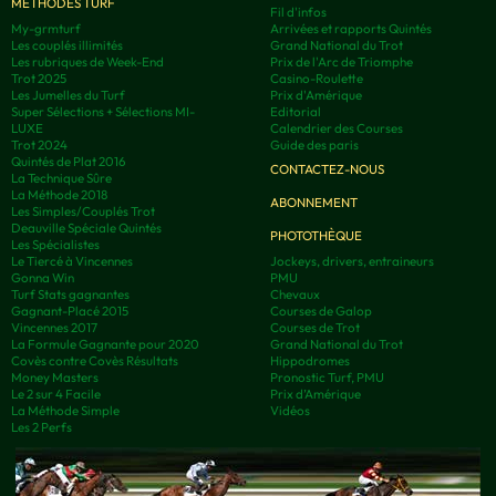
MÉTHODES TURF
Fil d'infos
My-grmturf
Arrivées et rapports Quintés
Les couplés illimités
Grand National du Trot
Les rubriques de Week-End
Prix de l'Arc de Triomphe
Trot 2025
Casino-Roulette
Les Jumelles du Turf
Prix d'Amérique
Super Sélections + Sélections MI-
Editorial
LUXE
Calendrier des Courses
Trot 2024
Guide des paris
Quintés de Plat 2016
CONTACTEZ-NOUS
La Technique Sûre
La Méthode 2018
ABONNEMENT
Les Simples/Couplés Trot
Deauville Spéciale Quintés
PHOTOTHÈQUE
Les Spécialistes
Le Tiercé à Vincennes
Jockeys, drivers, entraineurs
Gonna Win
PMU
Turf Stats gagnantes
Chevaux
Gagnant-Placé 2015
Courses de Galop
Vincennes 2017
Courses de Trot
La Formule Gagnante pour 2020
Grand National du Trot
Covès contre Covès Résultats
Hippodromes
Money Masters
Pronostic Turf, PMU
Le 2 sur 4 Facile
Prix d’Amérique
La Méthode Simple
Vidéos
Les 2 Perfs