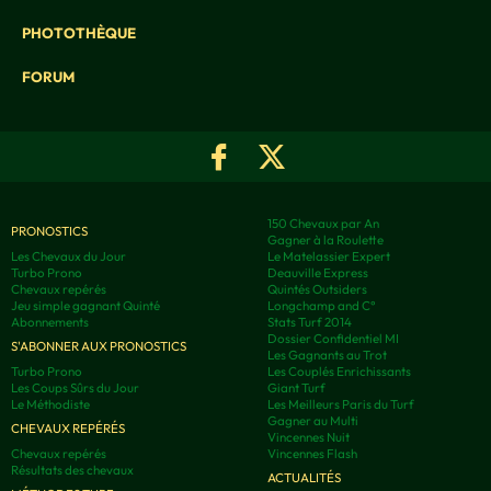
PHOTOTHÈQUE
FORUM
150 Chevaux par An
PRONOSTICS
Gagner à la Roulette
Les Chevaux du Jour
Le Matelassier Expert
Turbo Prono
Deauville Express
Chevaux repérés
Quintés Outsiders
Jeu simple gagnant Quinté
Longchamp and C°
Abonnements
Stats Turf 2014
Dossier Confidentiel MI
S'ABONNER AUX PRONOSTICS
Les Gagnants au Trot
Turbo Prono
Les Couplés Enrichissants
Les Coups Sûrs du Jour
Giant Turf
Le Méthodiste
Les Meilleurs Paris du Turf
Gagner au Multi
CHEVAUX REPÉRÉS
Vincennes Nuit
Chevaux repérés
Vincennes Flash
Résultats des chevaux
ACTUALITÉS