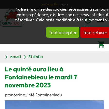
Les Coups Sûrs
du jour
Notre site utilise des cookies nécessaires à son b
votre expérience, d’autres cookies peuvent être util
désactiver. Cela reste modifiable à tout moment via
Mon
Tout accepter
Tout refuser
compte
Panier
Accueil
Fil d'infos
Le quinté aura lieu à
Fontainebleau le mardi 7
novembre 2023
pronostic quinté Fontainebleau