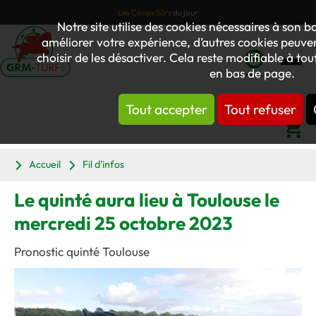
Les Coups Sûrs
du jour
Notre site utilise des cookies nécessaires à son
améliorer votre expérience, d’autres cookies peuvent
choisir de les désactiver. Cela reste modifiable à to
en bas de page.
Mon
compte
Tout accepter
Tout refuser
Panier
Accueil
Fil d'infos
Le quinté aura lieu à Toulouse le
mercredi 25 octobre 2023
Pronostic quinté Toulouse