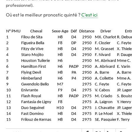
professionnel).
Où est le meilleur pronostic quinté ?
C'est ici
N° PMU
Cheval
Sexe-Age
Déf
Distance
Driver
Ent
1
Filou de Sita
H8
D4
2950
MX. Charlot
R. Debu
2
Figueira Bella
F8
DP
2950
F. Clozier
C. Feyte
3
Fitzy de Vive
H8
D4
2950
M. Grasset
X. Thiel
4
Staro Mojito
H8
D4
2950
F. Nivard
P. Daug
5
Houston Tuilerie
H6
2950
M. Abrivard
Mme C. 
6
Hamilton First
H6
PADP
2950
A. Abrivard
E. Varin
7
Flying Devil
H8
PA
2950
A. Barre
A. Barre
8
Himberland
H6
P4
2950
A. Collette
Mme A. 
9
Gwendolo Bello
M7
2975
C. Feyte
C. Feyte
10
Enivrante
F9
D4
2975
V. Cabos
JP. Lage
11
Flash Royal
H8
PADP
2975
M. Criado
S. Bouis
12
Fantasia de Ligny
F8
2975
A. Laigron
Y. Henry
13
Duo Seguinel
H10
D4
2975
J. Chavatte
JP. Lage
14
Fast Domino
H8
D4
2975
P. Le Moel
X. Thiel
15
Frilouz de Kernas
H8
D4
2975
SE. Pasquier
F. Terry