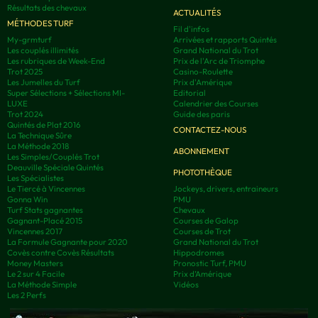
Résultats des chevaux
ACTUALITÉS
MÉTHODES TURF
Fil d'infos
My-grmturf
Arrivées et rapports Quintés
Les couplés illimités
Grand National du Trot
Les rubriques de Week-End
Prix de l'Arc de Triomphe
Trot 2025
Casino-Roulette
Les Jumelles du Turf
Prix d'Amérique
Super Sélections + Sélections MI-
Editorial
LUXE
Calendrier des Courses
Trot 2024
Guide des paris
Quintés de Plat 2016
CONTACTEZ-NOUS
La Technique Sûre
La Méthode 2018
ABONNEMENT
Les Simples/Couplés Trot
Deauville Spéciale Quintés
PHOTOTHÈQUE
Les Spécialistes
Le Tiercé à Vincennes
Jockeys, drivers, entraineurs
Gonna Win
PMU
Turf Stats gagnantes
Chevaux
Gagnant-Placé 2015
Courses de Galop
Vincennes 2017
Courses de Trot
La Formule Gagnante pour 2020
Grand National du Trot
Covès contre Covès Résultats
Hippodromes
Money Masters
Pronostic Turf, PMU
Le 2 sur 4 Facile
Prix d’Amérique
La Méthode Simple
Vidéos
Les 2 Perfs