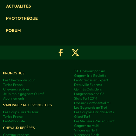
ACTUALITÉS
PHOTOTHÈQUE
FORUM
150 Chevaux par An
PRONOSTICS
Gagner à la Roulette
Les Chevaux du Jour
Le Matelassier Expert
Turbo Prono
Deauville Express
Chevaux repérés
Quintés Outsiders
Jeu simple gagnant Quinté
Longchamp and C°
Abonnements
Stats Turf 2014
Dossier Confidentiel MI
S'ABONNER AUX PRONOSTICS
Les Gagnants au Trot
Les Coups Sûrs du Jour
Les Couplés Enrichissants
Turbo Prono
Giant Turf
Le Méthodiste
Les Meilleurs Paris du Turf
Gagner au Multi
CHEVAUX REPÉRÉS
Vincennes Nuit
Chevaux repérés
Vincennes Flash