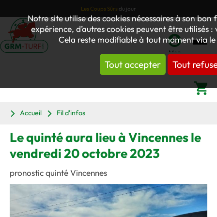
Les Coups Sûrs
du jour
Notre site utilise des cookies nécessaires à son bo
expérience, d’autres cookies peuvent être utilisés :
Cela reste modifiable à tout moment via le
Mon
Tout accepter
Tout refus
compte
Panier
Accueil
Fil d'infos
Le quinté aura lieu à Vincennes le
vendredi 20 octobre 2023
pronostic quinté Vincennes