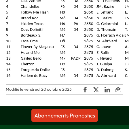
3
Last Winner
F8
DA
2850
N. D'Haenens
N.
4
Chandelles
F6
D4
2850
JM. Bazire
JM
5
Follow Me Flash
H8
2850
E. Lefranc
E.
6
Brand Roc
M6
D4
2850
N. Bazire
JM
7
Hidden Texas
H6
PA
2850
G. Gelormini
L.
8
Devs Definitif
M6
D4
2850
D. Thomain
T.
9
Bordeaux S.
H7
2875
G. Horrach Vidal
JM
10
Face Time
H8
2875
M. Abrivard
M.
11
Flower By Magalou
F8
D4
2875
G. Jouve
A.
12
He and Me
M6
2875
E. Raffin
M.
13
Galiléo Bello
M7
PADP
2875
F. Nivard
Mm
14
Eberton
H9
2875
J. Guelpa
J.
15
Fougue du Dollar
F8
2875
D. Dulong
S.
16
Harlem de Bucy
M6
D4
2875
A. Abrivard
C.
Modifié le vendredi 20 octobre 2023
Abonnements Pronostics