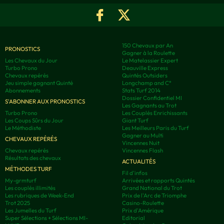
150 Chevaux par An
PRONOSTICS
Gagner à la Roulette
Les Chevaux du Jour
Le Matelassier Expert
Turbo Prono
Deauville Express
Chevaux repérés
Quintés Outsiders
Jeu simple gagnant Quinté
Longchamp and C°
Abonnements
Stats Turf 2014
Dossier Confidentiel MI
S'ABONNER AUX PRONOSTICS
Les Gagnants au Trot
Turbo Prono
Les Couplés Enrichissants
Les Coups Sûrs du Jour
Giant Turf
Le Méthodiste
Les Meilleurs Paris du Turf
Gagner au Multi
CHEVAUX REPÉRÉS
Vincennes Nuit
Chevaux repérés
Vincennes Flash
Résultats des chevaux
ACTUALITÉS
MÉTHODES TURF
Fil d'infos
My-grmturf
Arrivées et rapports Quintés
Les couplés illimités
Grand National du Trot
Les rubriques de Week-End
Prix de l'Arc de Triomphe
Trot 2025
Casino-Roulette
Les Jumelles du Turf
Prix d'Amérique
Super Sélections + Sélections MI-
Editorial