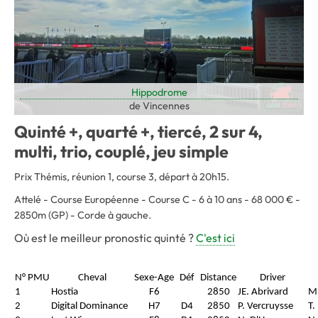
Hippodrome
de Vincennes
Quinté +, quarté +, tiercé, 2 sur 4,
multi, trio, couplé, jeu simple
Prix Thémis, réunion 1, course 3, départ à 20h15.
Attelé - Course Européenne - Course C - 6 à 10 ans - 68 000 € -
2850m (GP) - Corde à gauche.
Où est le meilleur pronostic quinté ?
C'est ici
N° PMU
Cheval
Sexe-Age
Déf
Distance
Driver
1
Hostia
F6
2850
JE. Abrivard
M.
2
Digital Dominance
H7
D4
2850
P. Vercruysse
T.