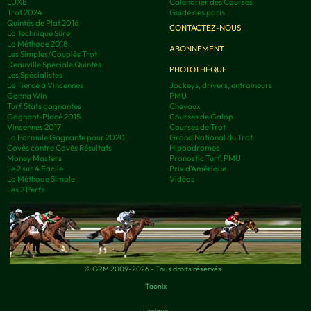
LUXE
Calendrier des Courses
Trot 2024
Guide des paris
Quintés de Plat 2016
CONTACTEZ-NOUS
La Technique Sûre
La Méthode 2018
ABONNEMENT
Les Simples/Couplés Trot
Deauville Spéciale Quintés
PHOTOTHÈQUE
Les Spécialistes
Le Tiercé à Vincennes
Jockeys, drivers, entraineurs
Gonna Win
PMU
Turf Stats gagnantes
Chevaux
Gagnant-Placé 2015
Courses de Galop
Vincennes 2017
Courses de Trot
La Formule Gagnante pour 2020
Grand National du Trot
Covès contre Covès Résultats
Hippodromes
Money Masters
Pronostic Turf, PMU
Le 2 sur 4 Facile
Prix d’Amérique
La Méthode Simple
Vidéos
Les 2 Perfs
© GRM 2009-2026 - Tous droits réservés
Taonix
Lexique