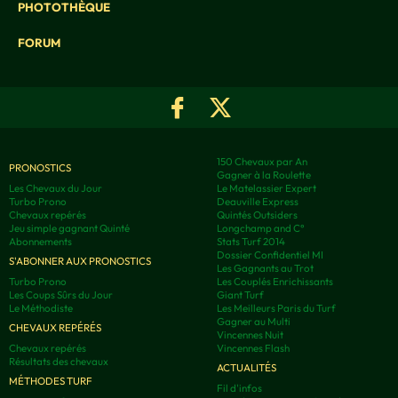
PHOTOTHÈQUE
FORUM
150 Chevaux par An
PRONOSTICS
Gagner à la Roulette
Les Chevaux du Jour
Le Matelassier Expert
Turbo Prono
Deauville Express
Chevaux repérés
Quintés Outsiders
Jeu simple gagnant Quinté
Longchamp and C°
Abonnements
Stats Turf 2014
Dossier Confidentiel MI
S'ABONNER AUX PRONOSTICS
Les Gagnants au Trot
Turbo Prono
Les Couplés Enrichissants
Les Coups Sûrs du Jour
Giant Turf
Le Méthodiste
Les Meilleurs Paris du Turf
Gagner au Multi
CHEVAUX REPÉRÉS
Vincennes Nuit
Chevaux repérés
Vincennes Flash
Résultats des chevaux
ACTUALITÉS
MÉTHODES TURF
Fil d'infos