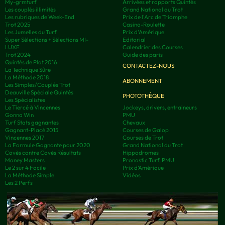
My-grmturf
Arrivées et rapports Quintés
Les couplés illimités
Grand National du Trot
Les rubriques de Week-End
Prix de l'Arc de Triomphe
Trot 2025
Casino-Roulette
Les Jumelles du Turf
Prix d'Amérique
Super Sélections + Sélections MI-
Editorial
LUXE
Calendrier des Courses
Trot 2024
Guide des paris
Quintés de Plat 2016
CONTACTEZ-NOUS
La Technique Sûre
La Méthode 2018
ABONNEMENT
Les Simples/Couplés Trot
Deauville Spéciale Quintés
PHOTOTHÈQUE
Les Spécialistes
Le Tiercé à Vincennes
Jockeys, drivers, entraineurs
Gonna Win
PMU
Turf Stats gagnantes
Chevaux
Gagnant-Placé 2015
Courses de Galop
Vincennes 2017
Courses de Trot
La Formule Gagnante pour 2020
Grand National du Trot
Covès contre Covès Résultats
Hippodromes
Money Masters
Pronostic Turf, PMU
Le 2 sur 4 Facile
Prix d’Amérique
La Méthode Simple
Vidéos
Les 2 Perfs