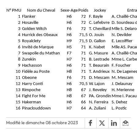
N° PMU
Nom du Cheval
Sexe-Age
Poids
Jockey
Entra
1
Flanker
H6
72
F. Bayle
A. Chaillé-Chai
2
Hosaville
H6
72
C. Lefebvre
D. Sourdeau 
3
Golden Witch
F6
72
T. Chevillard
Mlle S. Delar
4
Hurrick des Obeaux
H6
71,5
O. Jouin
N. Devilder
5
Royalclety
H9
71,5
D. Gallon
E. Lecoiffier
6
Invité de Marque
H5
71
K. Nabet
Mlle AS. Paca
7
Swapolie du Mathan
F7
71
G. Masure
A. Chaillé-Chai
8
Zurekin
H7
71
B. Lestrade
Mme L. Carbe
9
Hachasson
H6
71
T. Beaurain
F. Foucher
10
Fidèle au Poste
H8
71
T. Andrieux
N. De Lagene
11
Obeone
F6
71
D. Mescam
M. Mescam
12
Harry Conti
H6
70,5
W. Lajon
J. Delaunay
13
Rimpoche
H8
67
J. Reveley
H. Merienne
14
Fight For Me
H8
67
PA. Grondin
Mme I. Pacau
15
Hakerman
H6
66
N. Ferreira
S. Dehez
16
Pinaclouddown
H7
64
A. Zuliani
L. Postic
Modifié le dimanche 08 octobre 2023