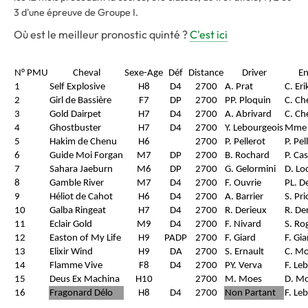
3 d'une épreuve de Groupe I.
Où est le meilleur pronostic quinté ?
C'est ici
N° PMU
Cheval
Sexe-Age
Déf
Distance
Driver
En
1
Self Explosive
H8
D4
2700
A. Prat
C. Er
2
Girl de Bassière
F7
DP
2700
PP. Ploquin
C. Ch
3
Gold Dairpet
H7
D4
2700
A. Abrivard
C. Ch
4
Ghostbuster
H7
D4
2700
Y. Lebourgeois
Mme 
5
Hakim de Chenu
H6
2700
P. Pellerot
P. Pel
6
Guide Moi Forgan
M7
DP
2700
B. Rochard
P. Cas
7
Sahara Jaeburn
M6
DP
2700
G. Gelormini
D. L
8
Gamble River
M7
D4
2700
F. Ouvrie
PL. D
9
Héliot de Cahot
H6
D4
2700
A. Barrier
S. Pri
10
Galba Ringeat
H7
D4
2700
R. Derieux
R. De
11
Eclair Gold
M9
D4
2700
F. Nivard
S. Ro
12
Easton of My Life
H9
PADP
2700
F. Giard
F. Gia
13
Elixir Wind
H9
DA
2700
S. Ernault
C. Mo
14
Flamme Vive
F8
D4
2700
PY. Verva
F. Le
15
Deus Ex Machina
H10
2700
M. Moes
D. M
16
Fragonard Délo
H8
D4
2700
Non Partant
F. Le