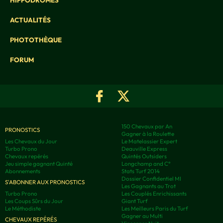
HIPPODROMES
ACTUALITÉS
PHOTOTHÈQUE
FORUM
150 Chevaux par An
PRONOSTICS
Gagner à la Roulette
Les Chevaux du Jour
Le Matelassier Expert
Turbo Prono
Deauville Express
Chevaux repérés
Quintés Outsiders
Jeu simple gagnant Quinté
Longchamp and C°
Abonnements
Stats Turf 2014
Dossier Confidentiel MI
S'ABONNER AUX PRONOSTICS
Les Gagnants au Trot
Turbo Prono
Les Couplés Enrichissants
Les Coups Sûrs du Jour
Giant Turf
Le Méthodiste
Les Meilleurs Paris du Turf
Gagner au Multi
CHEVAUX REPÉRÉS