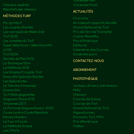
Vincennes Nuit
Chevaux repérés
Vincennes Flash
Résultats des chevaux
ACTUALITÉS
MÉTHODES TURF
Fil d'infos
My-grmturf
Arrivées et rapports Quintés
Les couplés illimités
Grand National du Trot
Les rubriques de Week-End
Prix de l'Arc de Triomphe
Trot 2025
Casino-Roulette
Les Jumelles du Turf
Prix d'Amérique
Super Sélections + Sélections MI-
Editorial
LUXE
Calendrier des Courses
Trot 2024
Guide des paris
Quintés de Plat 2016
CONTACTEZ-NOUS
La Technique Sûre
La Méthode 2018
ABONNEMENT
Les Simples/Couplés Trot
Deauville Spéciale Quintés
PHOTOTHÈQUE
Les Spécialistes
Le Tiercé à Vincennes
Jockeys, drivers, entraineurs
Gonna Win
PMU
Turf Stats gagnantes
Chevaux
Gagnant-Placé 2015
Courses de Galop
Vincennes 2017
Courses de Trot
La Formule Gagnante pour 2020
Grand National du Trot
Covès contre Covès Résultats
Hippodromes
Money Masters
Pronostic Turf, PMU
Le 2 sur 4 Facile
Prix d’Amérique
La Méthode Simple
Vidéos
Les 2 Perfs