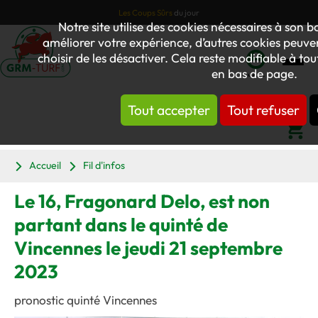
Les Coups Sûrs
du jour
Notre site utilise des cookies nécessaires à son
améliorer votre expérience, d’autres cookies peuvent
choisir de les désactiver. Cela reste modifiable à to
en bas de page.
Mon
compte
Tout accepter
Tout refuser
Panier
Accueil
Fil d'infos
Le 16, Fragonard Delo, est non
partant dans le quinté de
Vincennes le jeudi 21 septembre
2023
pronostic quinté Vincennes