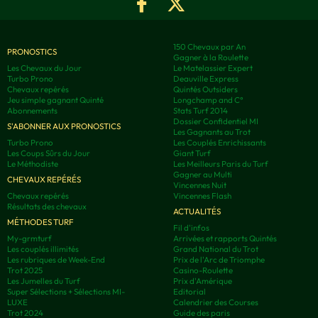
150 Chevaux par An
PRONOSTICS
Gagner à la Roulette
Les Chevaux du Jour
Le Matelassier Expert
Turbo Prono
Deauville Express
Chevaux repérés
Quintés Outsiders
Jeu simple gagnant Quinté
Longchamp and C°
Abonnements
Stats Turf 2014
Dossier Confidentiel MI
S'ABONNER AUX PRONOSTICS
Les Gagnants au Trot
Turbo Prono
Les Couplés Enrichissants
Les Coups Sûrs du Jour
Giant Turf
Le Méthodiste
Les Meilleurs Paris du Turf
Gagner au Multi
CHEVAUX REPÉRÉS
Vincennes Nuit
Chevaux repérés
Vincennes Flash
Résultats des chevaux
ACTUALITÉS
MÉTHODES TURF
Fil d'infos
My-grmturf
Arrivées et rapports Quintés
Les couplés illimités
Grand National du Trot
Les rubriques de Week-End
Prix de l'Arc de Triomphe
Trot 2025
Casino-Roulette
Les Jumelles du Turf
Prix d'Amérique
Super Sélections + Sélections MI-
Editorial
LUXE
Calendrier des Courses
Trot 2024
Guide des paris