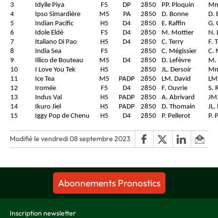
3
Idylle Piya
F5
DP
2850
PP. Ploquin
Mme
4
Ipso Simardière
M5
PA
2850
D. Bonne
D. 
5
Indian Pacific
H5
D4
2850
E. Raffin
G. 
6
Idole Eldé
F5
D4
2850
M. Mottier
N. 
7
Italiano Di Pao
H5
D4
2850
C. Terry
F. 
8
India Sea
F5
2850
C. Mégissier
C. 
9
Illico de Bouteau
M5
D4
2850
D. Lefèvre
M.
10
I Love You Tek
H5
2850
JL. Dersoir
Mme
11
Ice Tea
M5
PADP
2850
LM. David
LM.
12
Iromée
F5
D4
2850
F. Ouvrie
S. 
13
Indus Val
H5
PADP
2850
A. Abrivard
JM
14
Ikuro Jiel
H5
PADP
2850
D. Thomain
JL.
15
Iggy Pop de Chenu
H5
D4
2850
P. Pellerot
P. 
Modifié le vendredi 08 septembre 2023
Abonnements Pronostics
Inscription newsletter