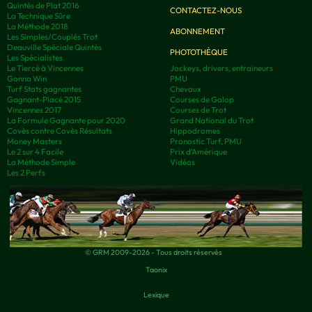
Quintés de Plat 2016
CONTACTEZ-NOUS
La Technique Sûre
La Méthode 2018
ABONNEMENT
Les Simples/Couplés Trot
Deauville Spéciale Quintés
PHOTOTHÈQUE
Les Spécialistes
Le Tiercé à Vincennes
Jockeys, drivers, entraineurs
Gonna Win
PMU
Turf Stats gagnantes
Chevaux
Gagnant-Placé 2015
Courses de Galop
Vincennes 2017
Courses de Trot
La Formule Gagnante pour 2020
Grand National du Trot
Covès contre Covès Résultats
Hippodromes
Money Masters
Pronostic Turf, PMU
Le 2 sur 4 Facile
Prix d’Amérique
La Méthode Simple
Vidéos
Les 2 Perfs
© GRM 2009-2026 - Tous droits réservés
Taonix
Lexique