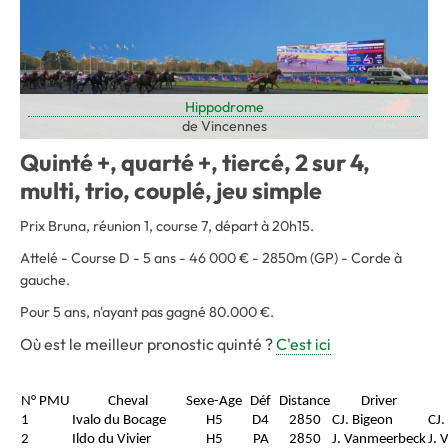
Hippodrome
de Vincennes
Quinté +, quarté +, tiercé, 2 sur 4,
multi, trio, couplé, jeu simple
Prix Bruna, réunion 1, course 7, départ à 20h15.
Attelé - Course D - 5 ans - 46 000 € - 2850m (GP) - Corde à
gauche.
Pour 5 ans, n'ayant pas gagné 80.000 €.
Où est le meilleur pronostic quinté ?
C'est ici
N° PMU
Cheval
Sexe-Age
Déf
Distance
Driver
1
Ivalo du Bocage
H5
D4
2850
CJ. Bigeon
CJ.
2
Ildo du Vivier
H5
PA
2850
J. Vanmeerbeck
J.