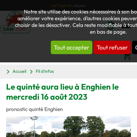
Les Coups Sûrs
du jour
Notre site utilise des cookies nécessaires à son
améliorer votre expérience, d’autres cookies peuvent
choisir de les désactiver. Cela reste modifiable à to
en bas de page.
Mon
compte
Tout accepter
Tout refuser
Panier
Accueil
Fil d'infos
Le quinté aura lieu à Enghien le
mercredi 16 août 2023
pronostic quinté Enghien