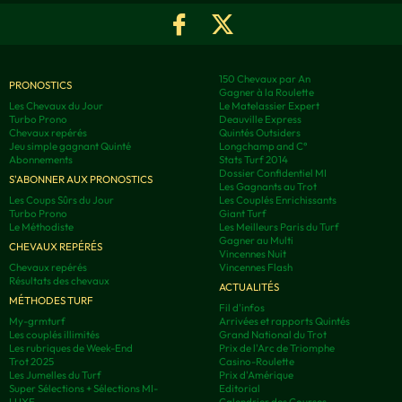
150 Chevaux par An
PRONOSTICS
Gagner à la Roulette
Les Chevaux du Jour
Le Matelassier Expert
Turbo Prono
Deauville Express
Chevaux repérés
Quintés Outsiders
Jeu simple gagnant Quinté
Longchamp and C°
Abonnements
Stats Turf 2014
Dossier Confidentiel MI
S'ABONNER AUX PRONOSTICS
Les Gagnants au Trot
Les Coups Sûrs du Jour
Les Couplés Enrichissants
Turbo Prono
Giant Turf
Le Méthodiste
Les Meilleurs Paris du Turf
Gagner au Multi
CHEVAUX REPÉRÉS
Vincennes Nuit
Chevaux repérés
Vincennes Flash
Résultats des chevaux
ACTUALITÉS
MÉTHODES TURF
Fil d'infos
My-grmturf
Arrivées et rapports Quintés
Les couplés illimités
Grand National du Trot
Les rubriques de Week-End
Prix de l'Arc de Triomphe
Trot 2025
Casino-Roulette
Les Jumelles du Turf
Prix d'Amérique
Super Sélections + Sélections MI-
Editorial
LUXE
Calendrier des Courses