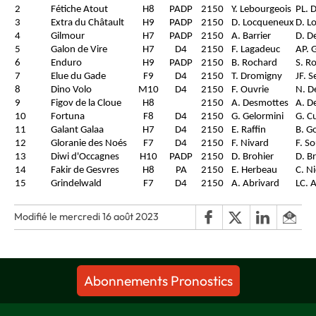
2
Fétiche Atout
H8
PADP
2150
Y. Lebourgeois
PL. 
3
Extra du Châtault
H9
PADP
2150
D. Locqueneux
D. L
4
Gilmour
H7
PADP
2150
A. Barrier
D. D
5
Galon de Vire
H7
D4
2150
F. Lagadeuc
AP. 
6
Enduro
H9
PADP
2150
B. Rochard
S. R
7
Elue du Gade
F9
D4
2150
T. Dromigny
JF. S
8
Dino Volo
M10
D4
2150
F. Ouvrie
N. D
9
Figov de la Cloue
H8
2150
A. Desmottes
A. D
10
Fortuna
F8
D4
2150
G. Gelormini
G. C
11
Galant Galaa
H7
D4
2150
E. Raffin
B. G
12
Gloranie des Noés
F7
D4
2150
F. Nivard
F. S
13
Diwi d'Occagnes
H10
PADP
2150
D. Brohier
D. B
14
Fakir de Gesvres
H8
PA
2150
E. Herbeau
C. Ni
15
Grindelwald
F7
D4
2150
A. Abrivard
LC. 
Modifié le mercredi 16 août 2023
Abonnements Pronostics