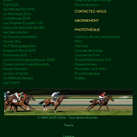
Trot 2024
Guide des paris
Quintés de Plat 2016
CONTACTEZ-NOUS
La Technique Sûre
La Méthode 2018
ABONNEMENT
Les Simples/Couplés Trot
Deauville Spéciale Quintés
PHOTOTHÈQUE
Les Spécialistes
Le Tiercé à Vincennes
Jockeys, drivers, entraineurs
Gonna Win
PMU
Turf Stats gagnantes
Chevaux
Gagnant-Placé 2015
Courses de Galop
Vincennes 2017
Courses de Trot
La Formule Gagnante pour 2020
Grand National du Trot
Covès contre Covès Résultats
Hippodromes
Money Masters
Pronostic Turf, PMU
Le 2 sur 4 Facile
Prix d’Amérique
La Méthode Simple
Vidéos
Les 2 Perfs
© GRM 2009-2026 - Tous droits réservés
Taonix
Lexique