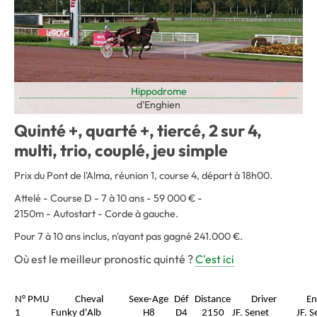
Hippodrome
d'Enghien
Quinté +, quarté +, tiercé, 2 sur 4,
multi, trio, couplé, jeu simple
Prix du Pont de l'Alma, réunion 1, course 4, départ à 18h00.
Attelé - Course D - 7 à 10 ans - 59 000 € -
2150m - Autostart - Corde à gauche.
Pour 7 à 10 ans inclus, n'ayant pas gagné 241.000 €.
Où est le meilleur pronostic quinté ?
C'est ici
N° PMU
Cheval
Sexe-Age
Déf
Distance
Driver
En
1
Funky d'Alb
H8
D4
2150
JF. Senet
JF. S