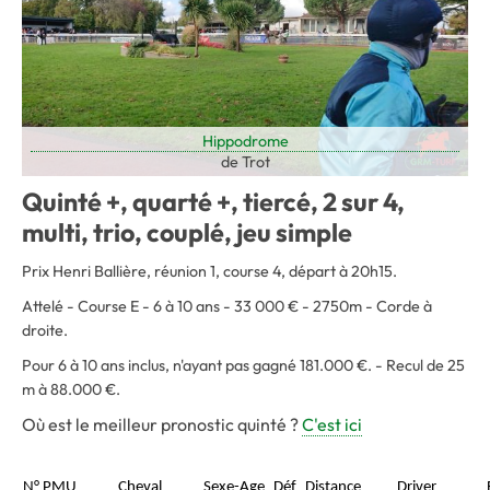
Hippodrome
de Trot
Quinté +, quarté +, tiercé, 2 sur 4,
multi, trio, couplé, jeu simple
Prix Henri Ballière, réunion 1, course 4, départ à 20h15.
Attelé - Course E - 6 à 10 ans - 33 000 € - 2750m - Corde à
droite.
Pour 6 à 10 ans inclus, n'ayant pas gagné 181.000 €. - Recul de 25
m à 88.000 €.
Où est le meilleur pronostic quinté ?
C'est ici
N° PMU
Cheval
Sexe-Age
Déf
Distance
Driver