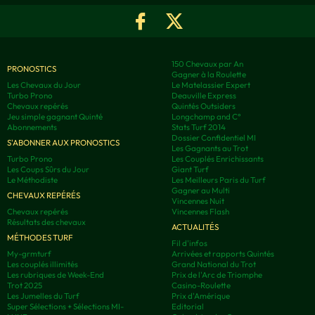
150 Chevaux par An
PRONOSTICS
Gagner à la Roulette
Les Chevaux du Jour
Le Matelassier Expert
Turbo Prono
Deauville Express
Chevaux repérés
Quintés Outsiders
Jeu simple gagnant Quinté
Longchamp and C°
Abonnements
Stats Turf 2014
Dossier Confidentiel MI
S'ABONNER AUX PRONOSTICS
Les Gagnants au Trot
Turbo Prono
Les Couplés Enrichissants
Les Coups Sûrs du Jour
Giant Turf
Le Méthodiste
Les Meilleurs Paris du Turf
Gagner au Multi
CHEVAUX REPÉRÉS
Vincennes Nuit
Chevaux repérés
Vincennes Flash
Résultats des chevaux
ACTUALITÉS
MÉTHODES TURF
Fil d'infos
My-grmturf
Arrivées et rapports Quintés
Les couplés illimités
Grand National du Trot
Les rubriques de Week-End
Prix de l'Arc de Triomphe
Trot 2025
Casino-Roulette
Les Jumelles du Turf
Prix d'Amérique
Super Sélections + Sélections MI-
Editorial