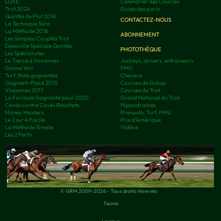
LUXE
Calendrier des Courses
Trot 2024
Guide des paris
Quintés de Plat 2016
CONTACTEZ-NOUS
La Technique Sûre
La Méthode 2018
ABONNEMENT
Les Simples/Couplés Trot
Deauville Spéciale Quintés
PHOTOTHÈQUE
Les Spécialistes
Le Tiercé à Vincennes
Jockeys, drivers, entraineurs
Gonna Win
PMU
Turf Stats gagnantes
Chevaux
Gagnant-Placé 2015
Courses de Galop
Vincennes 2017
Courses de Trot
La Formule Gagnante pour 2020
Grand National du Trot
Covès contre Covès Résultats
Hippodromes
Money Masters
Pronostic Turf, PMU
Le 2 sur 4 Facile
Prix d’Amérique
La Méthode Simple
Vidéos
Les 2 Perfs
© GRM 2009-2026 - Tous droits réservés
Taonix