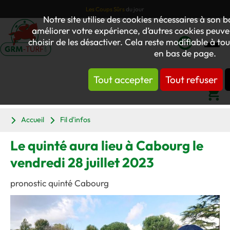
Les Coups Sûrs
du jour
Notre site utilise des cookies nécessaires à son
améliorer votre expérience, d’autres cookies peuven
choisir de les désactiver. Cela reste modifiable à to
en bas de page.
Mon
compte
Tout accepter
Tout refuser
Panier
Accueil
Fil d'infos
Le quinté aura lieu à Cabourg le
vendredi 28 juillet 2023
pronostic quinté Cabourg