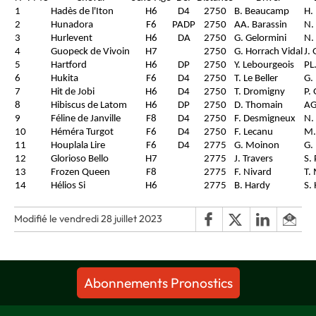
1
Hadès de l'Iton
H6
D4
2750
B. Beaucamp
H.
2
Hunadora
F6
PADP
2750
AA. Barassin
N.
3
Hurlevent
H6
DA
2750
G. Gelormini
N. 
4
Guopeck de Vivoin
H7
2750
G. Horrach Vidal
J.
5
Hartford
H6
DP
2750
Y. Lebourgeois
PL
6
Hukita
F6
D4
2750
T. Le Beller
G.
7
Hit de Jobi
H6
D4
2750
T. Dromigny
P.
8
Hibiscus de Latom
H6
DP
2750
D. Thomain
AG
9
Féline de Janville
F8
D4
2750
F. Desmigneux
N. 
10
Héméra Turgot
F6
D4
2750
F. Lecanu
M.
11
Houplala Lire
F6
D4
2775
G. Moinon
G.
12
Glorioso Bello
H7
2775
J. Travers
S.
13
Frozen Queen
F8
2775
F. Nivard
T.
14
Hélios Si
H6
2775
B. Hardy
S.
Modifié le vendredi 28 juillet 2023
Abonnements Pronostics