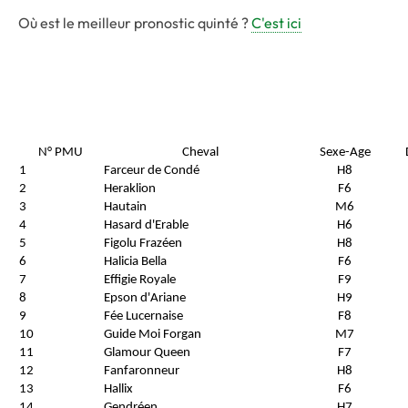
Où est le meilleur pronostic quinté ?
C'est ici
N° PMU
Cheval
Sexe-Age
1
Farceur de Condé
H8
2
Heraklion
F6
3
Hautain
M6
4
Hasard d'Erable
H6
5
Figolu Frazéen
H8
6
Halicia Bella
F6
7
Effigie Royale
F9
8
Epson d'Ariane
H9
9
Fée Lucernaise
F8
10
Guide Moi Forgan
M7
11
Glamour Queen
F7
12
Fanfaronneur
H8
13
Hallix
F6
14
Gendréen
H7