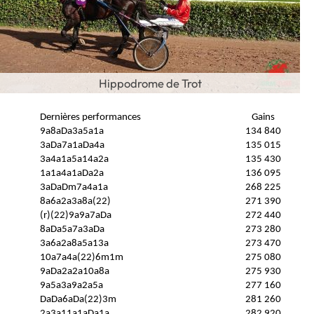
Hippodrome de Trot
Dernières performances
Gains
9a8aDa3a5a1a
134 840
3aDa7a1aDa4a
135 015
3a4a1a5a14a2a
135 430
1a1a4a1aDa2a
136 095
3aDaDm7a4a1a
268 225
8a6a2a3a8a(22)
271 390
(r)(22)9a9a7aDa
272 440
8aDa5a7a3aDa
273 280
3a6a2a8a5a13a
273 470
10a7a4a(22)6m1m
275 080
9aDa2a2a10a8a
275 930
9a5a3a9a2a5a
277 160
DaDa6aDa(22)3m
281 260
2a3a11a1aDa1a
282 920