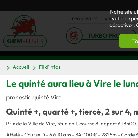
Notre site u
votre expér
PRONOSTICS
ARRIVÉES
AC
désactiver. 
TURBO PRONO
To
Accueil
Fil d'infos
Le quinté aura lieu à Vire le lund
pronostic quinté Vire
Quinté +, quarté +, tiercé, 2 sur 4, 
Prix de la Ville de Vire, réunion 1, course 8, départ à 18h00.
Attelé - Course D - 6 à 10 ans - 34 000 € - 2825m - Corde à