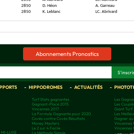
2850
D. Héon
A. Garreau
2850
K. Leblanc
LC. Abrivard
Abonnements Pronostics
APPORTS
HIPPODROMES
ACTUALITÉS
PHOTOT
Turf Stats gagnantes
Les Gagnan
Gagnant-Placé 2015
Les Couplé
Vincennes 2017
Giant Turf
La Formule Gagnante pour 2020
Les Meilleu
Covès contre Covès Résultats
Gagner au 
Money Masters
Vincennes 
Le 2 sur 4 Facile
Vincennes 
ns MI-LUXE
La Méthode Simple