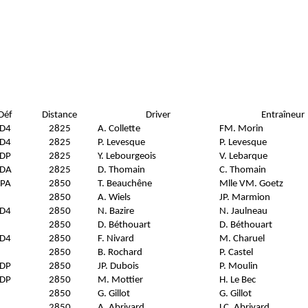
Déf
Distance
Driver
Entraîneur
D4
2825
A. Collette
FM. Morin
D4
2825
P. Levesque
P. Levesque
DP
2825
Y. Lebourgeois
V. Lebarque
DA
2825
D. Thomain
C. Thomain
PA
2850
T. Beauchêne
Mlle VM. Goetz
2850
A. Wiels
JP. Marmion
D4
2850
N. Bazire
N. Jaulneau
2850
D. Béthouart
D. Béthouart
D4
2850
F. Nivard
M. Charuel
2850
B. Rochard
P. Castel
DP
2850
JP. Dubois
P. Moulin
DP
2850
M. Mottier
H. Le Bec
2850
G. Gillot
G. Gillot
2850
A. Abrivard
LC. Abrivard