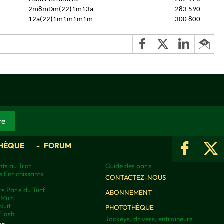
2m8mDm(22)1m13a
283 590
12a(22)1m1m1m1m
300 800
HÈQUE
FORUM
ts au Trot
Guide des paris
s Enrichissants
CONTACTEZ-NOUS
rs Paris du Turf
ABONNEMENT
Multi
Nuit
PHOTOTHÈQUE
Flash
Jockeys, drivers, entraineurs