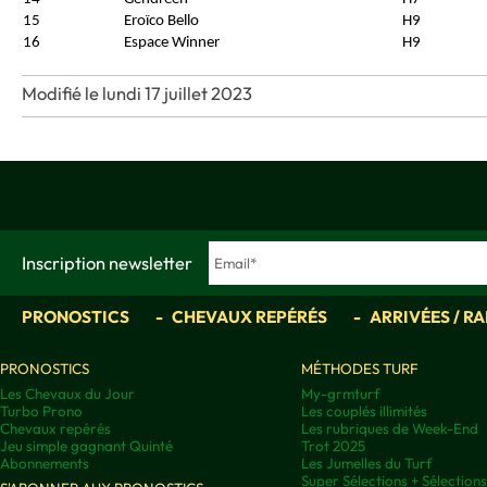
15
Eroïco Bello
H9
16
Espace Winner
H9
Modifié le lundi 17 juillet 2023
Inscription newsletter
PRONOSTICS
CHEVAUX REPÉRÉS
ARRIVÉES / R
PRONOSTICS
MÉTHODES TURF
Les Chevaux du Jour
My-grmturf
Turbo Prono
Les couplés illimités
Chevaux repérés
Les rubriques de Week-End
Jeu simple gagnant Quinté
Trot 2025
Abonnements
Les Jumelles du Turf
Super Sélections + Sélectio