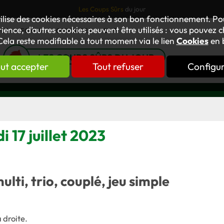
Les Coups Sûrs
du jour
tilise des cookies nécessaires à son bon fonctionnement. P
ience, d’autres cookies peuvent être utilisés : vous pouvez ch
TUS
FORUM
OUVRAGES
GNT
Cela reste modifiable à tout moment via le lien
Cookies
en 
LES COUPS SÛRS DU JOUR
ut accepter
Tout refuser
Configu
i 17 juillet 2023
multi, trio, couplé, jeu simple
 droite.