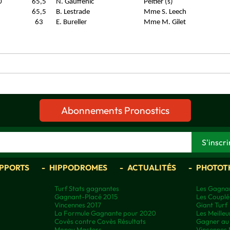
0
65,5
N. Gauffenic
Peltier (s)
65,5
B. Lestrade
Mme S. Leech
63
E. Bureller
Mme M. Gilet
Abonnements Pronostics
APPORTS
HIPPODROMES
ACTUALITÉS
PHOTOT
Turf Stats gagnantes
Les Gagnan
Gagnant-Placé 2015
Les Couplé
Vincennes 2017
Giant Turf
La Formule Gagnante pour 2020
Les Meilleu
Covès contre Covès Résultats
Gagner au 
Money Masters
Vincennes 