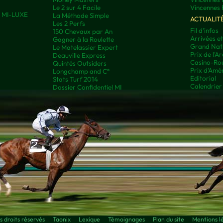
Le 2 sur 4 Facile
Vincennes 
ns MI-LUXE
La Méthode Simple
ACTUALIT
Les 2 Perfs
Fil d'infos
150 Chevaux par An
Arrivées e
Gagner à la Roulette
Grand Nati
Le Matelassier Expert
Prix de l'A
Deauville Express
Casino-Rou
Quintés Outsiders
Prix d'Amé
Longchamp and C°
Editorial
Stats Turf 2014
Calendrier
Dossier Confidentiel MI
droits réservés
Taonix
Lexique
Témoignages
Plan du site
Mentions l