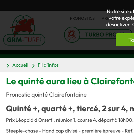
Notre site u
votre expér
PRONOSTICS
ARRIVÉES
AC
désactiver. 
TURBO PRONO
To
Accueil
Fil d'infos
Le quinté aura lieu à Clairefonta
Pronostic quinté Clairefontaine
Quinté +, quarté +, tiercé, 2 sur 4, 
Prix Léopold d'Orsetti, réunion 1, course 4, départ à 18h00.
Steeple-chase - Handicap divisé - première épreuve - Réf.: 