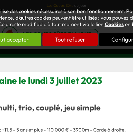
Les Coups Sûrs
du jour
tilise des cookies nécessaires à son bon fonctionnement. P
ience, d’autres cookies peuvent être utilisés : vous pouvez ch
TUS
FORUM
OUVRAGES
GNT
Cela reste modifiable à tout moment via le lien
Cookies
en 
LES COUPS SÛRS DU JOUR
ut accepter
Tout refuser
Configu
ine le lundi 3 juillet 2023
multi, trio, couplé, jeu simple
+11.5 - 5 ans et plus - 110 000 € - 3900m - Corde à droite.