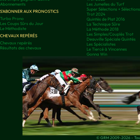
Abonnements
Les Jumelles du Turf
Super Sélections + Sélectio
S'ABONNER AUX PRONOSTICS
Trot 2024
Turbo Prono
Quintés de Plat 2016
Les Coups Sûrs du Jour
La Technique Sûre
Le Méthodiste
La Méthode 2018
Les Simples/Couplés Trot
CHEVAUX REPÉRÉS
Deauville Spéciale Quintés
Chevaux repérés
Les Spécialistes
Résultats des chevaux
Le Tiercé à Vincennes
Gonna Win
© GRM 2009-2026 - Tous 