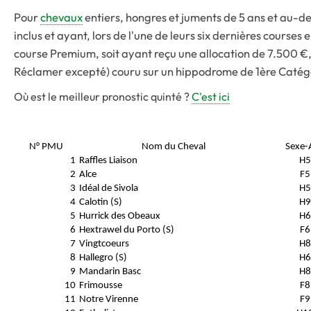
Pour
chevaux
entiers, hongres et juments de 5 ans et au-de
inclus et ayant, lors de l'une de leurs six dernières courses 
course Premium, soit ayant reçu une allocation de 7.500 €, s
Réclamer excepté) couru sur un hippodrome de 1ère Catégo
Où est le meilleur pronostic quinté ?
C'est ici
N° PMU
Nom du Cheval
Sexe-
1
Raffles Liaison
H5
2
Alce
F5
3
Idéal de Sivola
H5
4
Calotin (S)
H9
5
Hurrick des Obeaux
H6
6
Hextrawel du Porto (S)
F6
7
Vingtcoeurs
H8
8
Hallegro (S)
H6
9
Mandarin Basc
H8
10
Frimousse
F8
11
Notre Virenne
F9