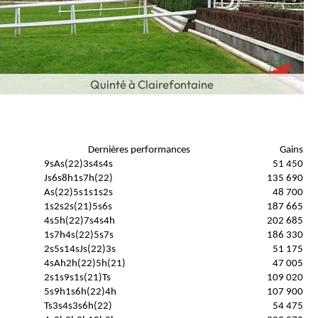
Quinté à Clairefontaine
Dernières performances
Gains
9sAs(22)3s4s4s
51 450
Js6s8h1s7h(22)
135 690
As(22)5s1s1s2s
48 700
1s2s2s(21)5s6s
187 665
4s5h(22)7s4s4h
202 685
1s7h4s(22)5s7s
186 330
2s5s14sJs(22)3s
51 175
4sAh2h(22)5h(21)
47 005
2s1s9s1s(21)Ts
109 020
5s9h1s6h(22)4h
107 900
Ts3s4s3s6h(22)
54 475