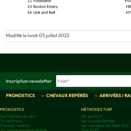
12
Futbolisto
H1
13
Boston Emery
H8
14
Link and Ball
H7
Modifié le lundi 03 juillet 2023
Inscription newsletter
PRONOSTICS
CHEVAUX REPÉRÉS
ARRIVÉES / R
PRONOSTICS
MÉTHODES TURF
Les Chevaux du Jour
My-grmturf
Turbo Prono
Les couplés illimités
Chevaux repérés
Les rubriques de Week-End
Jeu simple gagnant Quinté
Trot 2025