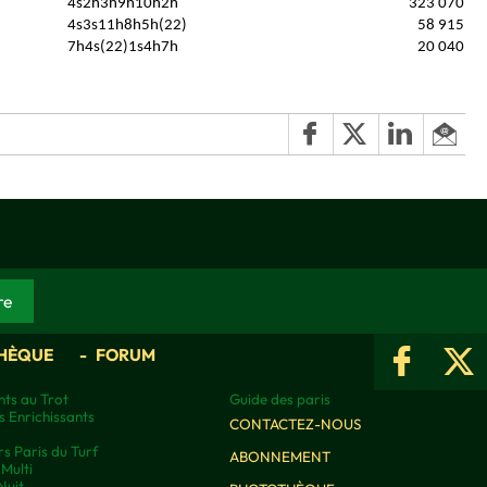
4s2h3h9h10h2h
323 070
4s3s11h8h5h(22)
58 915
7h4s(22)1s4h7h
20 040
HÈQUE
FORUM
ts au Trot
Guide des paris
s Enrichissants
CONTACTEZ-NOUS
rs Paris du Turf
ABONNEMENT
Multi
Nuit