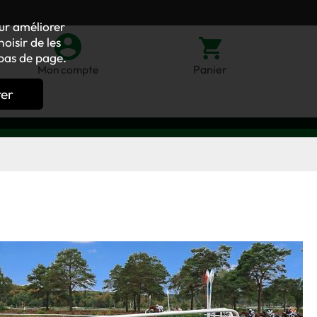
our améliorer
oisir de les
bas de page.
Panier
Mon compte
rer