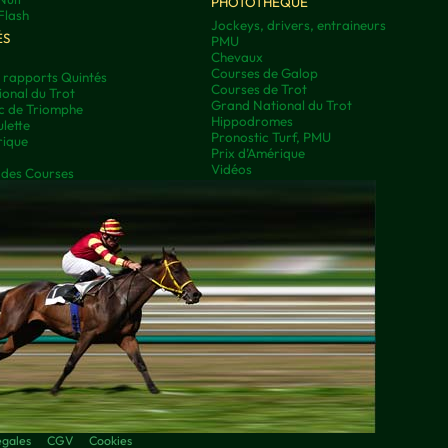
PHOTOTHÈQUE
Flash
Jockeys, drivers, entraineurs
ÉS
PMU
Chevaux
Courses de Galop
t rapports Quintés
Courses de Trot
onal du Trot
Grand National du Trot
rc de Triomphe
Hippodromes
lette
Pronostic Turf, PMU
rique
Prix d’Amérique
Vidéos
 des Courses
égales
CGV
Cookies