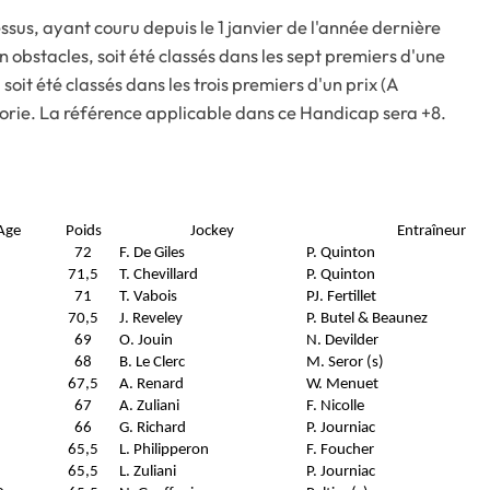
ssus, ayant couru depuis le 1 janvier de l'année dernière
en obstacles, soit été classés dans les sept premiers d'une
oit été classés dans les trois premiers d'un prix (A
rie. La référence applicable dans ce Handicap sera +8.
Age
Poids
Jockey
Entraîneur
72
F. De Giles
P. Quinton
71,5
T. Chevillard
P. Quinton
71
T. Vabois
PJ. Fertillet
70,5
J. Reveley
P. Butel & Beaunez
69
O. Jouin
N. Devilder
68
B. Le Clerc
M. Seror (s)
67,5
A. Renard
W. Menuet
67
A. Zuliani
F. Nicolle
66
G. Richard
P. Journiac
65,5
L. Philipperon
F. Foucher
65,5
L. Zuliani
P. Journiac