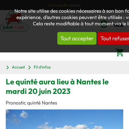
Les Coups Sûrs
du jour
Notre site utilise des cookies nécessaires à son bon
expérience, d’autres cookies peuvent être utilisés : 
Cela reste modifiable à tout moment via le 
Mon
Tout accepter
Tout refuse
compte
Panier
Accueil
Fil d'infos
Le quinté aura lieu à Nantes le
mardi 20 juin 2023
Pronostic quinté Nantes