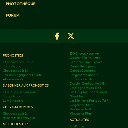
PHOTOTHÈQUE
FORUM
150 Chevaux par An
PRONOSTICS
Gagner à la Roulette
Les Chevaux du Jour
Le Matelassier Expert
Turbo Prono
Deauville Express
Chevaux repérés
Quintés Outsiders
Jeu simple gagnant Quinté
Longchamp and C°
Abonnements
Stats Turf 2014
Dossier Confidentiel MI
S'ABONNER AUX PRONOSTICS
Les Gagnants au Trot
Les Coups Sûrs du Jour
Les Couplés Enrichissants
Turbo Prono
Giant Turf
Le Méthodiste
Les Meilleurs Paris du Turf
Gagner au Multi
CHEVAUX REPÉRÉS
Vincennes Nuit
Chevaux repérés
Vincennes Flash
Résultats des chevaux
ACTUALITÉS
MÉTHODES TURF
Fil d'infos