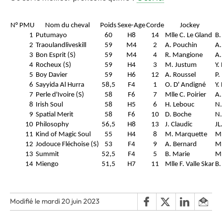
N° PMU
Nom du cheval
Poids
Sexe-Age
Corde
Jockey
1
Putumayo
60
H8
14
Mlle C. Le Gland
B.
2
Traoulandliveskill
59
M4
2
A. Pouchin
A.
3
Bon Esprit (S)
59
M4
4
R. Mangione
A.
4
Rocheux (S)
59
H4
3
M. Justum
Y.
5
Boy Davier
59
H6
12
A. Roussel
P.
6
Sayyida Al Hurra
58,5
F4
1
O. D' Andigné
Y.
7
Perle d'Ivoire (S)
58
F6
7
Mlle C. Poirier
A.
8
Irish Soul
58
H5
6
H. Lebouc
N.
9
Spatial Merit
58
F6
10
D. Boche
N.
10
Philosophy
56,5
H8
13
J. Claudic
JL
11
Kind of Magic Soul
55
H4
8
M. Marquette
Ml
12
Jodouce Fléchoise (S)
53
F4
9
A. Bernard
Mm
13
Summit
52,5
F4
5
B. Marie
Mm
14
Miengo
51,5
H7
11
Mlle F. Valle Skar
B.
Modifié le mardi 20 juin 2023