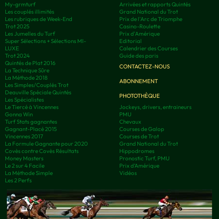
My-grmturf
Arrivées et rapports Quintés
Les couplés illimités
Grand National du Trot
Les rubriques de Week-End
Prix de l'Arc de Triomphe
Trot 2025
Casino-Roulette
Les Jumelles du Turf
Prix d'Amérique
Super Sélections + Sélections MI-
Editorial
LUXE
Calendrier des Courses
Trot 2024
Guide des paris
Quintés de Plat 2016
CONTACTEZ-NOUS
La Technique Sûre
La Méthode 2018
ABONNEMENT
Les Simples/Couplés Trot
Deauville Spéciale Quintés
PHOTOTHÈQUE
Les Spécialistes
Le Tiercé à Vincennes
Jockeys, drivers, entraineurs
Gonna Win
PMU
Turf Stats gagnantes
Chevaux
Gagnant-Placé 2015
Courses de Galop
Vincennes 2017
Courses de Trot
La Formule Gagnante pour 2020
Grand National du Trot
Covès contre Covès Résultats
Hippodromes
Money Masters
Pronostic Turf, PMU
Le 2 sur 4 Facile
Prix d’Amérique
La Méthode Simple
Vidéos
Les 2 Perfs