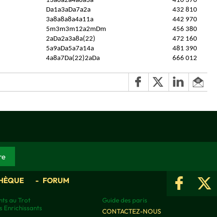
13a8a2a4a8a3a
410 370
Da1a3aDa7a2a
432 810
3a8a8a8a4a11a
442 970
5m3m3m12a2mDm
456 380
2aDa2a3a8a(22)
472 160
5a9aDa5a7a14a
481 390
4a8a7Da(22)2aDa
666 012
HÈQUE
FORUM
ts au Trot
Guide des paris
s Enrichissants
CONTACTEZ-NOUS