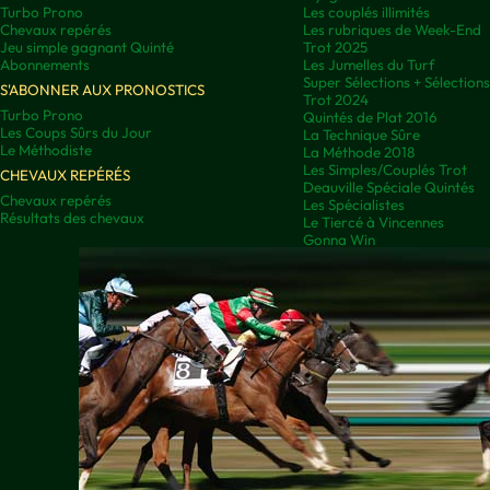
Turbo Prono
Les couplés illimités
Chevaux repérés
Les rubriques de Week-End
Jeu simple gagnant Quinté
Trot 2025
Abonnements
Les Jumelles du Turf
Super Sélections + Sélectio
S'ABONNER AUX PRONOSTICS
Trot 2024
Turbo Prono
Quintés de Plat 2016
Les Coups Sûrs du Jour
La Technique Sûre
Le Méthodiste
La Méthode 2018
Les Simples/Couplés Trot
CHEVAUX REPÉRÉS
Deauville Spéciale Quintés
Chevaux repérés
Les Spécialistes
Résultats des chevaux
Le Tiercé à Vincennes
Gonna Win