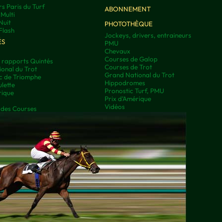
rs Paris du Turf
ABONNEMENT
Multi
Nuit
PHOTOTHÈQUE
Flash
Jockeys, drivers, entraineurs
ÉS
PMU
Chevaux
Courses de Galop
t rapports Quintés
Courses de Trot
onal du Trot
Grand National du Trot
rc de Triomphe
Hippodromes
lette
Pronostic Turf, PMU
rique
Prix d’Amérique
Vidéos
 des Courses