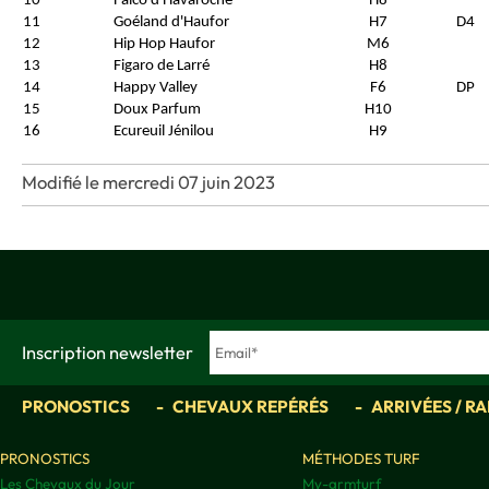
10
Falco d'Havaroche
H8
11
Goéland d'Haufor
H7
D4
12
Hip Hop Haufor
M6
13
Figaro de Larré
H8
14
Happy Valley
F6
DP
15
Doux Parfum
H10
16
Ecureuil Jénilou
H9
Modifié le mercredi 07 juin 2023
Inscription newsletter
PRONOSTICS
CHEVAUX REPÉRÉS
ARRIVÉES / R
PRONOSTICS
MÉTHODES TURF
Les Chevaux du Jour
My-grmturf