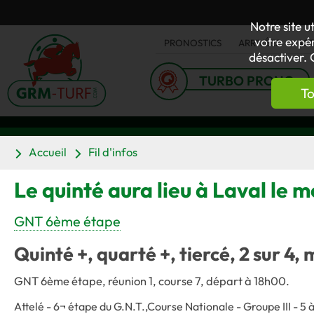
Notre site u
votre expér
PRONOSTICS
ARRIVÉES
AC
désactiver. 
TURBO PRONO
To
Accueil
Fil d'infos
Le quinté aura lieu à Laval le m
GNT 6ème étape
Quinté +, quarté +, tiercé, 2 sur 4, 
GNT 6ème étape, réunion 1, course 7, départ à 18h00.
Attelé - 6¬ étape du G.N.T.,Course Nationale - Groupe III - 