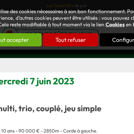
Les Coups Sûrs
du jour
tilise des cookies nécessaires à son bon fonctionnement. P
ience, d’autres cookies peuvent être utilisés : vous pouvez ch
TUS
FORUM
OUVRAGES
GNT
Cela reste modifiable à tout moment via le lien
Cookies
en 
LES COUPS SÛRS DU JOUR
ut accepter
Tout refuser
Configu
ercredi 7 juin 2023
multi, trio, couplé, jeu simple
5 à 10 ans - 90 000 € - 2850m - Corde à gauche.