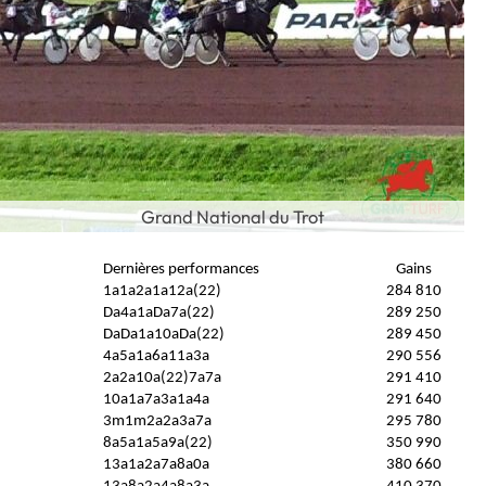
Grand National du Trot
Dernières performances
Gains
1a1a2a1a12a(22)
284 810
Da4a1aDa7a(22)
289 250
DaDa1a10aDa(22)
289 450
4a5a1a6a11a3a
290 556
2a2a10a(22)7a7a
291 410
10a1a7a3a1a4a
291 640
3m1m2a2a3a7a
295 780
8a5a1a5a9a(22)
350 990
13a1a2a7a8a0a
380 660