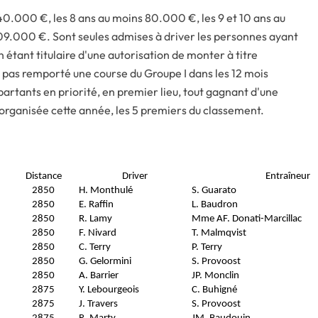
s 40.000 €, les 8 ans au moins 80.000 €, les 9 et 10 ans au
9.000 €. Sont seules admises à driver les personnes ayant
 étant titulaire d'une autorisation de monter à titre
 pas remporté une course du Groupe I dans les 12 mois
artants en priorité, en premier lieu, tout gagnant d'une
 organisée cette année, les 5 premiers du classement.
Distance
Driver
Entraîneur
2850
H. Monthulé
S. Guarato
2850
E. Raffin
L. Baudron
2850
R. Lamy
Mme AF. Donati-Marcillac
2850
F. Nivard
T. Malmqvist
2850
C. Terry
P. Terry
2850
G. Gelormini
S. Provoost
2850
A. Barrier
JP. Monclin
2875
Y. Lebourgeois
C. Buhigné
2875
J. Travers
S. Provoost