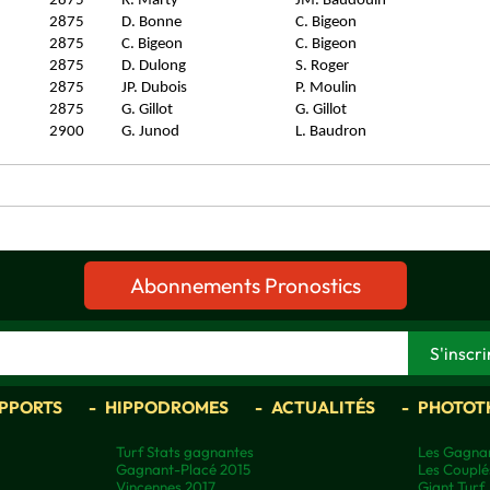
2875
R. Marty
JM. Baudouin
2875
D. Bonne
C. Bigeon
2875
C. Bigeon
C. Bigeon
2875
D. Dulong
S. Roger
2875
JP. Dubois
P. Moulin
2875
G. Gillot
G. Gillot
2900
G. Junod
L. Baudron
Abonnements Pronostics
APPORTS
HIPPODROMES
ACTUALITÉS
PHOTOT
Turf Stats gagnantes
Les Gagnan
Gagnant-Placé 2015
Les Couplé
Vincennes 2017
Giant Turf