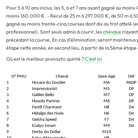
Pour 5 à 10 ans inclus, les 5, 6 et 7 ans ayant gagné au moin
moins 160.000 €. - Recul de 25 m à 297.000 €, de 50 m à 50
gagné au moins trente-cinq courses dont dix au trot attelé (en
professionnel). Sont seuls admis à courir, les
chevaux
n'ayant
précédant la course. En cas d'élimination, seront maintenus p
étape cette année, en second lieu, à partir de la 5ème étape
Où est le meilleur pronostic quinté ?
C'est ici
N° PMU
Cheval
Sexe-Age
Déf
1
Horace du Goutier
M6
PADP
2
Impressionist
M5
DP
3
Galiléo Bello
M7
DP
4
Howdy Partner
M6
DP
5
Festif Charmant
H8
D4
6
Hidalgo des Noés
H6
D4
7
Geisha Speed
F7
D4
8
Ezalyo Smart
M9
D4
9
Derby du Dollar
M10