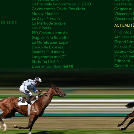
La Formule Gagnante pour 2020
Les Meilleu
Covès contre Covès Résultats
Gagner au 
Money Masters
Vincennes 
Le 2 sur 4 Facile
Vincennes 
ns MI-LUXE
La Méthode Simple
ACTUALIT
Les 2 Perfs
Fil d'infos
150 Chevaux par An
Arrivées e
Gagner à la Roulette
Grand Nati
Le Matelassier Expert
Prix de l'A
Deauville Express
Casino-Rou
Quintés Outsiders
Prix d'Amé
Longchamp and C°
Editorial
Stats Turf 2014
Calendrier
Dossier Confidentiel MI