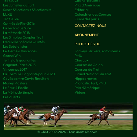
Trot 2025
Casino-Roulette
Les Jumelles du Turf
Prix d'Amérique
Super Sélections + Sélections MI-
Editorial
LUXE
Calendrier des Courses
Trot 2024
Guide des paris
Quintés de Plat 2016
CONTACTEZ-NOUS
La Technique Sûre
La Méthode 2018
ABONNEMENT
Les Simples/Couplés Trot
Deauville Spéciale Quintés
PHOTOTHÈQUE
Les Spécialistes
Le Tiercé à Vincennes
Jockeys, drivers, entraineurs
Gonna Win
PMU
Turf Stats gagnantes
Chevaux
Gagnant-Placé 2015
Courses de Galop
Vincennes 2017
Courses de Trot
La Formule Gagnante pour 2020
Grand National du Trot
Covès contre Covès Résultats
Hippodromes
Money Masters
Pronostic Turf, PMU
Le 2 sur 4 Facile
Prix d’Amérique
La Méthode Simple
Vidéos
Les 2 Perfs
© GRM 2009-2026 - Tous droits réservés