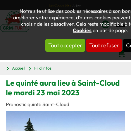
Les Coups Sûrs
du jour
Notre site utilise des cookies nécessaires à son b
améliorer votre expérience, d’autres cookies peuvent ê
choisir de les désactiver. Cela reste modifiable à 
Cookies
en bas de page.
Mon
compte
Tout accepter
Tout refuser
C
Panier
Accueil
Fil d'infos
Le quinté aura lieu à Saint-Cloud
le mardi 23 mai 2023
Pronostic quinté Saint-Cloud