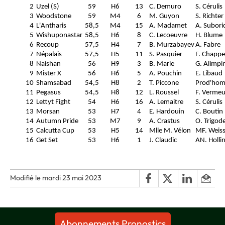
2
Uzel (S)
59
H6
13
C. Demuro
S. Cérulis
3
Woodstone
59
M4
6
M. Guyon
S. Richter
4
L'Antharis
58,5
M4
15
A. Madamet
A. Subori
5
Wishuponastar
58,5
H6
8
C. Lecoeuvre
H. Blume
6
Recoup
57,5
H4
7
B. Murzabayev
A. Fabre
7
Népalais
57,5
H5
11
S. Pasquier
F. Chappe
8
Naishan
56
H9
3
B. Marie
G. Alimpin
9
Mister X
56
H6
5
A. Pouchin
E. Libaud
10
Shamsabad
54,5
H8
2
T. Piccone
Prod'hom
11
Pegasus
54,5
H8
12
L. Roussel
F. Vermeu
12
Lettyt Fight
54
H6
16
A. Lemaitre
S. Cérulis
13
Morsan
53
H7
4
E. Hardouin
C. Boutin 
14
Autumn Pride
53
M7
9
A. Crastus
O. Trigod
15
Calcutta Cup
53
H5
14
Mlle M. Vélon
MF. Weis
16
Get Set
53
H6
1
J. Claudic
AN. Holli
Modifié le mardi 23 mai 2023
Abonnements Pronostics