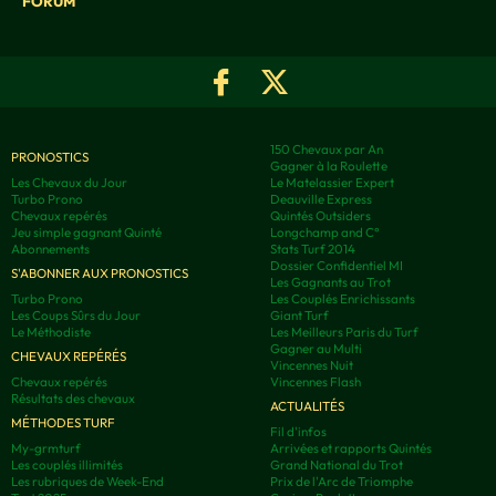
FORUM
150 Chevaux par An
PRONOSTICS
Gagner à la Roulette
Les Chevaux du Jour
Le Matelassier Expert
Turbo Prono
Deauville Express
Chevaux repérés
Quintés Outsiders
Jeu simple gagnant Quinté
Longchamp and C°
Abonnements
Stats Turf 2014
Dossier Confidentiel MI
S'ABONNER AUX PRONOSTICS
Les Gagnants au Trot
Turbo Prono
Les Couplés Enrichissants
Les Coups Sûrs du Jour
Giant Turf
Le Méthodiste
Les Meilleurs Paris du Turf
Gagner au Multi
CHEVAUX REPÉRÉS
Vincennes Nuit
Chevaux repérés
Vincennes Flash
Résultats des chevaux
ACTUALITÉS
MÉTHODES TURF
Fil d'infos
My-grmturf
Arrivées et rapports Quintés
Les couplés illimités
Grand National du Trot
Les rubriques de Week-End
Prix de l'Arc de Triomphe