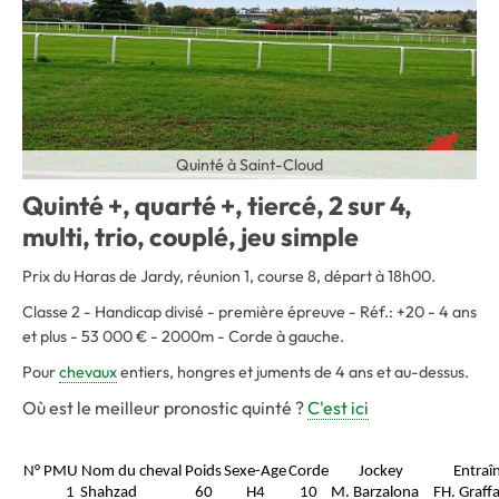
Quinté à Saint-Cloud
Quinté +, quarté +, tiercé, 2 sur 4,
multi, trio, couplé, jeu simple
Prix du Haras de Jardy, réunion 1, course 8, départ à 18h00.
Classe 2 - Handicap divisé - première épreuve - Réf.: +20 - 4 ans
et plus - 53 000 € - 2000m - Corde à gauche.
Pour
chevaux
entiers, hongres et juments de 4 ans et au-dessus.
Où est le meilleur pronostic quinté ?
C'est ici
N° PMU
Nom du cheval
Poids
Sexe-Age
Corde
Jockey
Entraî
1
Shahzad
60
H4
10
M. Barzalona
FH. Graff