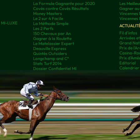
La Formule Gagnante pour 2020
Les Meilleu
Covès contre Covès Résultats
Gagner au 
Money Masters
Vincennes 
Le 2 sur 4 Facile
Vincennes 
ns MI-LUXE
La Méthode Simple
ACTUALIT
Les 2 Perfs
Fil d'infos
150 Chevaux par An
Arrivées e
Gagner à la Roulette
Grand Nati
Le Matelassier Expert
Prix de l'A
Deauville Express
Casino-Rou
Quintés Outsiders
Prix d'Amé
Longchamp and C°
Editorial
Stats Turf 2014
Calendrier
Dossier Confidentiel MI