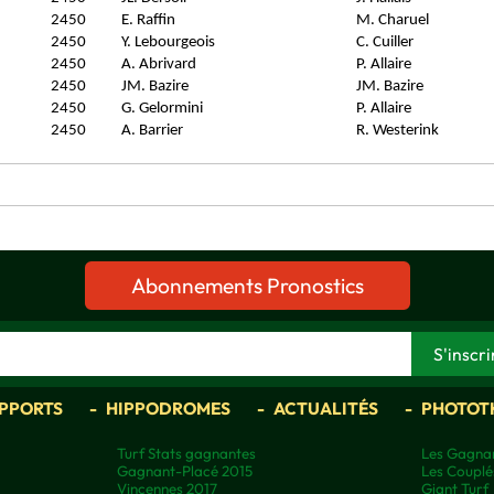
2450
E. Raffin
M. Charuel
2450
Y. Lebourgeois
C. Cuiller
2450
A. Abrivard
P. Allaire
2450
JM. Bazire
JM. Bazire
2450
G. Gelormini
P. Allaire
2450
A. Barrier
R. Westerink
Abonnements Pronostics
APPORTS
HIPPODROMES
ACTUALITÉS
PHOTOT
Turf Stats gagnantes
Les Gagnan
Gagnant-Placé 2015
Les Couplé
Vincennes 2017
Giant Turf