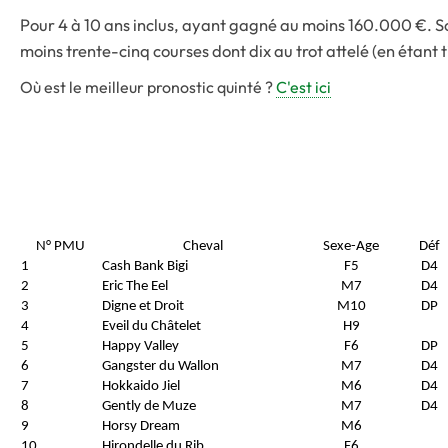
Pour 4 à 10 ans inclus, ayant gagné au moins 160.000 €. S
moins trente-cinq courses dont dix au trot attelé (en étant t
Où est le meilleur pronostic quinté ?
C'est ici
N° PMU
Cheval
Sexe-Age
Déf
1
Cash Bank Bigi
F5
D4
2
Eric The Eel
M7
D4
3
Digne et Droit
M10
DP
4
Eveil du Châtelet
H9
5
Happy Valley
F6
DP
6
Gangster du Wallon
M7
D4
7
Hokkaido Jiel
M6
D4
8
Gently de Muze
M7
D4
9
Horsy Dream
M6
10
Hirondelle du Rib
F6