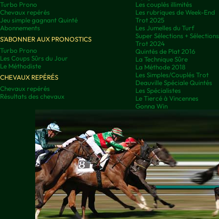
Turbo Prono
Les couplés illimités
Chevaux repérés
Les rubriques de Week-End
Jeu simple gagnant Quinté
Trot 2025
Abonnements
Les Jumelles du Turf
Super Sélections + Sélectio
S'ABONNER AUX PRONOSTICS
Trot 2024
Turbo Prono
Quintés de Plat 2016
Les Coups Sûrs du Jour
La Technique Sûre
Le Méthodiste
La Méthode 2018
Les Simples/Couplés Trot
CHEVAUX REPÉRÉS
Deauville Spéciale Quintés
Chevaux repérés
Les Spécialistes
Résultats des chevaux
Le Tiercé à Vincennes
Gonna Win