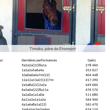
Timoko, père de Etonnant
ur
Dernières performances
Gains
9a2a2a(22)8a1a
278 460
1a2a2a5a6a4a
352 627
10aDa6a0a7m(22)
404 448
12a12a13a(r)(22)7m
417 390
2a3a8a(22)2a2a
449 660
6a3a0a(22)8a11a
476 570
3a2aDa1a1aDa
511 680
6a12a3a1a1a2a
564 900
4a1a6a8a1a(22)
565 470
2m6a5m2m5m6m
674 110