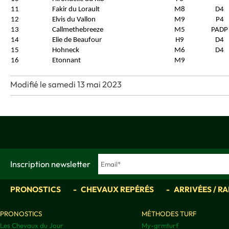
11
Fakir du Lorault
M8
D4
12
Elvis du Vallon
M9
P4
13
Callmethebreeze
M5
PADP
14
Elie de Beaufour
H9
D4
15
Hohneck
M6
D4
16
Etonnant
M9
Modifié le samedi 13 mai 2023
Inscription newsletter
PRONOSTICS
CHEVAUX REPÉRÉS
ARRIVÉES / R
PRONOSTICS
MÉTHODES TURF
Les Chevaux du Jour
My-grmturf