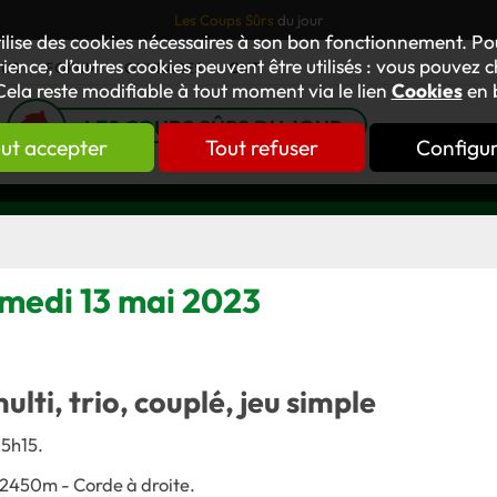
Les Coups Sûrs
du jour
tilise des cookies nécessaires à son bon fonctionnement. P
ience, d’autres cookies peuvent être utilisés : vous pouvez ch
TUS
FORUM
OUVRAGES
GNT
Cela reste modifiable à tout moment via le lien
Cookies
en 
LES COUPS SÛRS DU JOUR
ut accepter
Tout refuser
Configu
samedi 13 mai 2023
multi, trio, couplé, jeu simple
15h15.
- 2450m - Corde à droite.