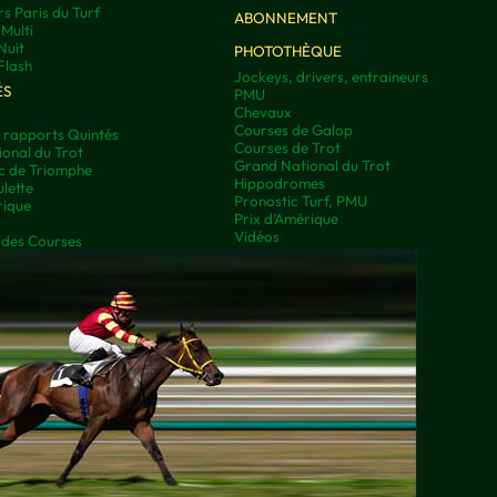
rs Paris du Turf
ABONNEMENT
Multi
Nuit
PHOTOTHÈQUE
Flash
Jockeys, drivers, entraineurs
ÉS
PMU
Chevaux
Courses de Galop
t rapports Quintés
Courses de Trot
onal du Trot
Grand National du Trot
rc de Triomphe
Hippodromes
lette
Pronostic Turf, PMU
rique
Prix d’Amérique
Vidéos
 des Courses