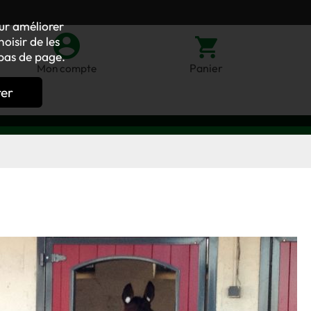
our améliorer
oisir de les
bas de page.
Panier
Mon compte
rer