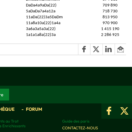
DaDa4a9aDa(22)
709 890
5aDaDa7a4a12a
718 730
11aDa(22)3a5DaDm
813 950
11a8a10a(22)1a4a
970 900
3a6a3a5a3a(22)
1 415 190
1a1a1a8a(22)3a
2 286 925
HÈQUE
FORUM
ts au Trot
Guide des paris
s Enrichissants
CONTACTEZ-NOUS