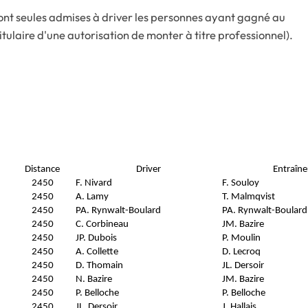
ont seules admises à driver les personnes ayant gagné au
itulaire d'une autorisation de monter à titre professionnel).
Distance
Driver
Entraîne
2450
F. Nivard
F. Souloy
2450
A. Lamy
T. Malmqvist
2450
PA. Rynwalt-Boulard
PA. Rynwalt-Boulard
2450
C. Corbineau
JM. Bazire
2450
JP. Dubois
P. Moulin
2450
A. Collette
D. Lecroq
2450
D. Thomain
JL. Dersoir
2450
N. Bazire
JM. Bazire
2450
P. Belloche
P. Belloche
2450
JL. Dersoir
J. Hallais