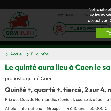
Notre site u
votre expér
PRONOSTICS
ARRIVÉES
AC
désactiver. 
TURBO PRONO
To
Accueil
Fil d'infos
Le quinté aura lieu à Caen le 
pronostic quinté Caen
Quinté +, quarté +, tiercé, 2 sur 4, 
Prix des Ducs de Normandie, réunion 1, course 3, départ à 
Attelé - International - Groupe II - 4 à 10 ans - 150 000 € 