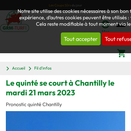
Les Coups Sûrs
du jour
Notre site utilise des cookies nécessaires à son bo
expérience, d’autres cookies peuvent être utilisés :
Cela reste modifiable à tout moment via le
Mon
Tout accepter
Tout refus
compte
Panier
Accueil
Fil d'infos
Le quinté se court à Chantilly le
mardi 21 mars 2023
Pronostic quinté Chantilly