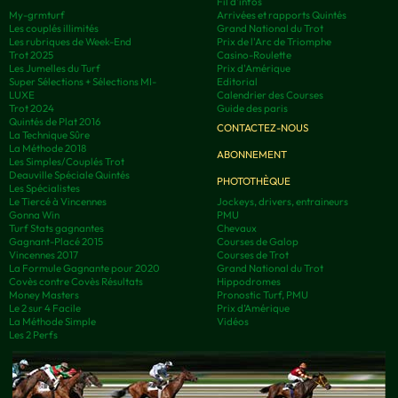
Fil d'infos
My-grmturf
Arrivées et rapports Quintés
Les couplés illimités
Grand National du Trot
Les rubriques de Week-End
Prix de l'Arc de Triomphe
Trot 2025
Casino-Roulette
Les Jumelles du Turf
Prix d'Amérique
Super Sélections + Sélections MI-
Editorial
LUXE
Calendrier des Courses
Trot 2024
Guide des paris
Quintés de Plat 2016
CONTACTEZ-NOUS
La Technique Sûre
La Méthode 2018
ABONNEMENT
Les Simples/Couplés Trot
Deauville Spéciale Quintés
PHOTOTHÈQUE
Les Spécialistes
Le Tiercé à Vincennes
Jockeys, drivers, entraineurs
Gonna Win
PMU
Turf Stats gagnantes
Chevaux
Gagnant-Placé 2015
Courses de Galop
Vincennes 2017
Courses de Trot
La Formule Gagnante pour 2020
Grand National du Trot
Covès contre Covès Résultats
Hippodromes
Money Masters
Pronostic Turf, PMU
Le 2 sur 4 Facile
Prix d’Amérique
La Méthode Simple
Vidéos
Les 2 Perfs