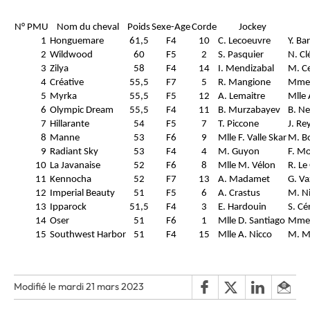
N° PMU
Nom du cheval
Poids
Sexe-Age
Corde
Jockey
1
Honguemare
61,5
F4
10
C. Lecoeuvre
Y. Ba
2
Wildwood
60
F5
2
S. Pasquier
N. Cl
3
Zilya
58
F4
14
I. Mendizabal
M. C
4
Créative
55,5
F7
5
R. Mangione
Mme 
5
Myrka
55,5
F5
12
A. Lemaitre
Mlle
6
Olympic Dream
55,5
F4
11
B. Murzabayev
B. N
7
Hillarante
54
F5
7
T. Piccone
J. Re
8
Manne
53
F6
9
Mlle F. Valle Skar
M. B
9
Radiant Sky
53
F4
4
M. Guyon
F. M
10
La Javanaise
52
F6
8
Mlle M. Vélon
R. Le
11
Kennocha
52
F7
13
A. Madamet
G. Va
12
Imperial Beauty
51
F5
6
A. Crastus
M. N
13
Ipparock
51,5
F4
3
E. Hardouin
S. Cé
14
Oser
51
F6
1
Mlle D. Santiago
Mme 
15
Southwest Harbor
51
F4
15
Mlle A. Nicco
M. Ma
Modifié le mardi 21 mars 2023