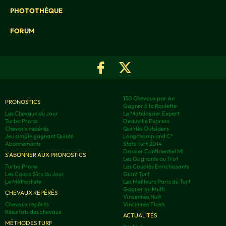
PHOTOTHÈQUE
FORUM
150 Chevaux par An
PRONOSTICS
Gagner à la Roulette
Les Chevaux du Jour
Le Matelassier Expert
Turbo Prono
Deauville Express
Chevaux repérés
Quintés Outsiders
Jeu simple gagnant Quinté
Longchamp and C°
Abonnements
Stats Turf 2014
Dossier Confidentiel MI
S'ABONNER AUX PRONOSTICS
Les Gagnants au Trot
Turbo Prono
Les Couplés Enrichissants
Les Coups Sûrs du Jour
Giant Turf
Le Méthodiste
Les Meilleurs Paris du Turf
Gagner au Multi
CHEVAUX REPÉRÉS
Vincennes Nuit
Chevaux repérés
Vincennes Flash
Résultats des chevaux
ACTUALITÉS
MÉTHODES TURF