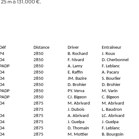
e 25 m à 131.000 €.
Déf
Distance
Driver
Entraîneur
P4
2850
B. Rochard
J. Roux
D4
2850
F. Nivard
D. Cherbonnel
PADP
2850
A. Lamy
F. Leblanc
D4
2850
E. Raffin
A. Pacary
D4
2850
JM. Bazire
S. Bourlier
D4
2850
D. Brohier
D. Brohier
PADP
2850
PY. Verva
M. Varin
PADP
2850
CJ. Bigeon
C. Bigeon
D4
2875
M. Abrivard
M. Abrivard
2875
J. Dubois
L. Baudron
D4
2875
A. Abrivard
LC. Abrivard
D4
2875
J. Guelpa
J. Guelpa
D4
2875
D. Thomain
F. Leblanc
D4
2875
M. Mottier
B. Bourgoin