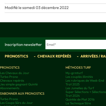
Modifié le samedi 03 décembre 2022
Inscription newsletter
PRONOSTICS
CHEVAUX REPÉRÉS
ARRIVÉES / R
PRONOSTICS
MÉTHODES TURF
Les Chevaux du Jour
My-grmturf
Turbo Prono
Les couplés illimités
Chevaux repérés
Les rubriques de Week-End
Jeu simple gagnant Quinté
Trot 2025
Abonnements
Les Jumelles du Turf
Super Sélections + Sélectio
S'ABONNER AUX PRONOSTICS
Trot 2024
Turbo Prono
Quintés de Plat 2016
Les Coups Sûrs du Jour
La Technique Sûre