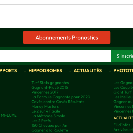
Abonnements Pronostics
APPORTS
HIPPODROMES
ACTUALITÉS
PHOTOT
Turf Stats gagnantes
Les Gagnan
Gagnant-Placé 2015
Les Couplé
Vincennes 2017
Giant Turf
La Formule Gagnante pour 2020
Les Meilleu
Covès contre Covès Résultats
Gagner au 
Money Masters
Vincennes 
Le 2 sur 4 Facile
Vincennes 
ns MI-LUXE
La Méthode Simple
ACTUALIT
Les 2 Perfs
Fil d'infos
150 Chevaux par An
Arrivées e
Gagner à la Roulette