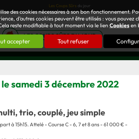
Les Coups Sûrs
du jour
tilise des cookies nécessaires à son bon fonctionnement. P
ience, d’autres cookies peuvent être utilisés : vous pouvez ch
TUS
FORUM
OUVRAGES
GNT
Cela reste modifiable à tout moment via le lien
Cookies
en 
LES COUPS SÛRS DU JOUR
ut accepter
Tout refuser
Configu
s le samedi 3 décembre 2022
multi, trio, couplé, jeu simple
rt à 15h15. Attelé - Course C - 6, 7 et 8 ans - 61 000 € -