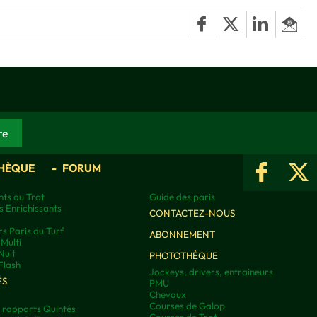
HÈQUE
FORUM
ts au Trot
Guide des paris
s Enrichissants
CONTACTEZ-NOUS
rs Paris du Turf
ABONNEMENT
Multi
Nuit
PHOTOTHÈQUE
Flash
Jockeys, drivers, entraineurs
ÉS
PMU
Chevaux
Courses de Galop
t rapports Quintés
Courses de Trot