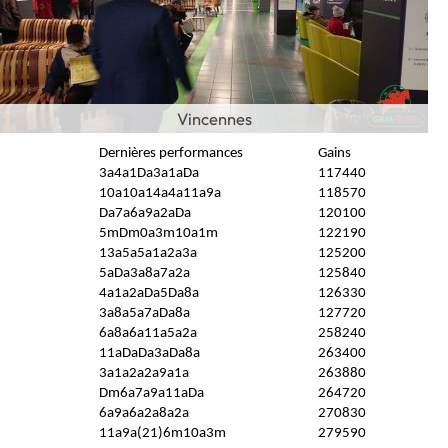
Vincennes
Dernières performances
Gains
3a4a1Da3a1aDa
117440
10a10a14a4a11a9a
118570
Da7a6a9a2aDa
120100
5mDm0a3m10a1m
122190
13a5a5a1a2a3a
125200
5aDa3a8a7a2a
125840
4a1a2aDa5Da8a
126330
3a8a5a7aDa8a
127720
6a8a6a11a5a2a
258240
11aDaDa3aDa8a
263400
3a1a2a2a9a1a
263880
Dm6a7a9a11aDa
264720
6a9a6a2a8a2a
270830
11a9a(21)6m10a3m
279590