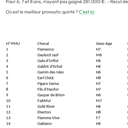
Pour 6, 7 et 8 ans, n'ayant pas gagné 281.000 €. - Recul d
Où est le meilleur pronostic quinté ?
C'est ici
N° PMU
Cheval
Sexe-Age
1
Flamenco
H7
2
Gaylord Jayf
M6
3
Gala d'Urfist
H6
4
Galdric d'Echal
H6
5
Gamin des Isles
H6
6
Earl Chick
H8
7
Figaro Gema
H7
8
Fils d'Haufor
H7
9
Gaspar de Brion
H6
10
Faithful
M7
11
Gold River
H6
12
Eberton
H8
13
Flamme Vive
F7
14
Gabiano
H6