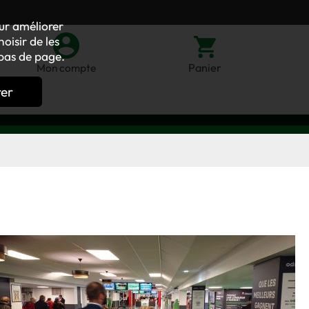
our améliorer
oisir de les
bas de page.
Panier
Mon compte
rer