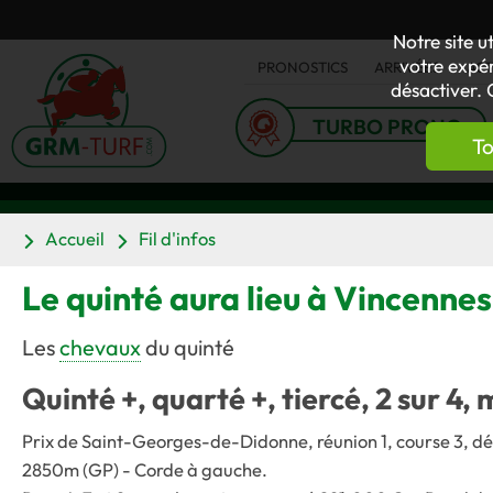
Notre site u
votre expér
PRONOSTICS
ARRIVÉES
AC
désactiver. 
TURBO PRONO
To
Accueil
Fil d'infos
Le quinté aura lieu à Vincenne
Les
chevaux
du quinté
Quinté +, quarté +, tiercé, 2 sur 4, 
Prix de Saint-Georges-de-Didonne, réunion 1, course 3, dépa
2850m (GP) - Corde à gauche.