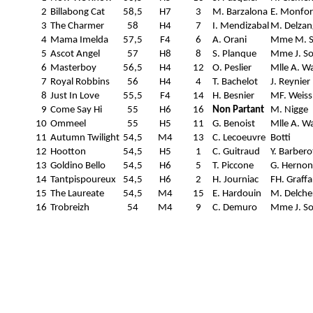
2
Billabong Cat
58,5
H7
3
M. Barzalona
E. Monfor
3
The Charmer
58
H4
7
I. Mendizabal
M. Delzan
4
Mama Imelda
57,5
F4
6
A. Orani
Mme M. Sc
5
Ascot Angel
57
H8
8
S. Planque
Mme J. S
6
Masterboy
56,5
H4
12
O. Peslier
Mlle A. Wa
7
Royal Robbins
56
H4
4
T. Bachelot
J. Reynier
8
Just In Love
55,5
F4
14
H. Besnier
MF. Weiss
9
Come Say Hi
55
H6
16
Non Partant
M. Nigge
10
Ommeel
55
H5
11
G. Benoist
Mlle A. Wa
11
Autumn Twilight
54,5
M4
13
C. Lecoeuvre
Botti
12
Hootton
54,5
H5
1
C. Guitraud
Y. Barbero
13
Goldino Bello
54,5
H6
5
T. Piccone
G. Hernon
14
Tantpispoureux
54,5
H6
2
H. Journiac
FH. Graffa
15
The Laureate
54,5
M4
15
E. Hardouin
M. Delche
16
Trobreizh
54
M4
9
C. Demuro
Mme J. S