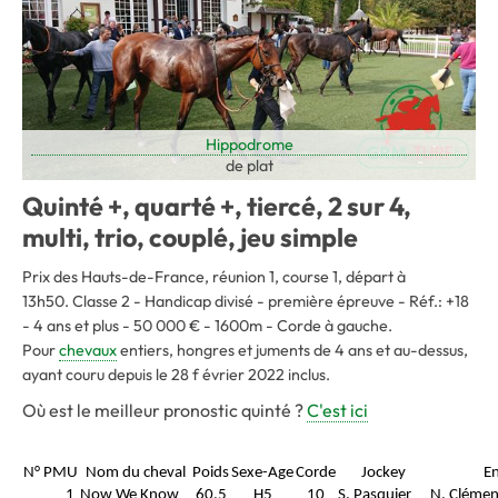
Hippodrome
de plat
Quinté +, quarté +, tiercé, 2 sur 4,
multi, trio, couplé, jeu simple
Prix des Hauts-de-France, réunion 1, course 1, départ à
13h50. Classe 2 - Handicap divisé - première épreuve - Réf.: +18
- 4 ans et plus - 50 000 € - 1600m - Corde à gauche.
Pour
chevaux
entiers, hongres et juments de 4 ans et au-dessus,
ayant couru depuis le 28 f évrier 2022 inclus.
Où est le meilleur pronostic quinté ?
C'est ici
N° PMU
Nom du cheval
Poids
Sexe-Age
Corde
Jockey
En
1
Now We Know
60,5
H5
10
S. Pasquier
N. Clémen