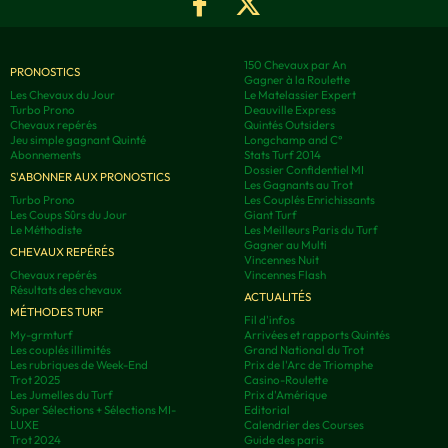
150 Chevaux par An
PRONOSTICS
Gagner à la Roulette
Les Chevaux du Jour
Le Matelassier Expert
Turbo Prono
Deauville Express
Chevaux repérés
Quintés Outsiders
Jeu simple gagnant Quinté
Longchamp and C°
Abonnements
Stats Turf 2014
Dossier Confidentiel MI
S'ABONNER AUX PRONOSTICS
Les Gagnants au Trot
Turbo Prono
Les Couplés Enrichissants
Les Coups Sûrs du Jour
Giant Turf
Le Méthodiste
Les Meilleurs Paris du Turf
Gagner au Multi
CHEVAUX REPÉRÉS
Vincennes Nuit
Chevaux repérés
Vincennes Flash
Résultats des chevaux
ACTUALITÉS
MÉTHODES TURF
Fil d'infos
My-grmturf
Arrivées et rapports Quintés
Les couplés illimités
Grand National du Trot
Les rubriques de Week-End
Prix de l'Arc de Triomphe
Trot 2025
Casino-Roulette
Les Jumelles du Turf
Prix d'Amérique
Super Sélections + Sélections MI-
Editorial
LUXE
Calendrier des Courses
Trot 2024
Guide des paris