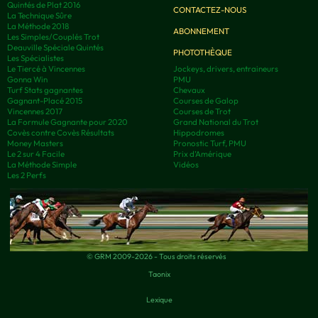
Quintés de Plat 2016
CONTACTEZ-NOUS
La Technique Sûre
La Méthode 2018
ABONNEMENT
Les Simples/Couplés Trot
Deauville Spéciale Quintés
PHOTOTHÈQUE
Les Spécialistes
Le Tiercé à Vincennes
Jockeys, drivers, entraineurs
Gonna Win
PMU
Turf Stats gagnantes
Chevaux
Gagnant-Placé 2015
Courses de Galop
Vincennes 2017
Courses de Trot
La Formule Gagnante pour 2020
Grand National du Trot
Covès contre Covès Résultats
Hippodromes
Money Masters
Pronostic Turf, PMU
Le 2 sur 4 Facile
Prix d’Amérique
La Méthode Simple
Vidéos
Les 2 Perfs
© GRM 2009-2026 - Tous droits réservés
Taonix
Lexique