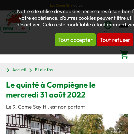
Les Coups Sûrs
du jour
Notre site utilise des cookies nécessaires à son bo
votre expérience, d’autres cookies peuvent être util
désactiver. Cela reste modifiable à tout moment via
Mon
Tout accepter
Tout refuser
compte
Panier
Accueil
Fil d'infos
Le quinté à Compiègne le
mercredi 31 août 2022
Le 9, Come Say Hi, est non partant