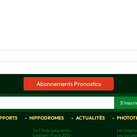
Abonnements Pronostics
APPORTS
HIPPODROMES
ACTUALITÉS
PHOTOT
Turf Stats gagnantes
Les Gagnan
Gagnant-Placé 2015
Les Couplé