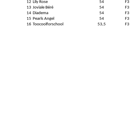
12
Lily Rose
54
F3
13
Joviale Béré
54
F3
14
Diadema
54
F3
15
Pearls Angel
54
F3
16
Toocoolforschool
53,5
F3