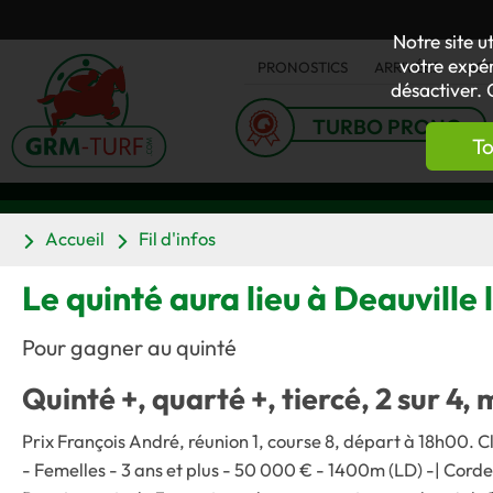
Notre site u
votre expér
PRONOSTICS
ARRIVÉES
AC
désactiver. 
TURBO PRONO
To
Accueil
Fil d'infos
Le quinté aura lieu à Deauville
Pour gagner au quinté
Quinté +, quarté +, tiercé, 2 sur 4, 
Prix François André, réunion 1, course 8, départ à 18h00. C
- Femelles - 3 ans et plus - 50 000 € - 1400m (LD) -| Corde