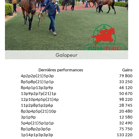
Galopeur
Dernières performances
Gains
4p2p2p(21)5p3p
79 800
8p5p8p(21)1p1p
33 250
8p4p1p13p3p9p
46 120
13p9p2p7p(21)1p
50 670
12p10p4p5p(21)4p
98 220
11p2p8p5p2p6p
28 745
8p3p4p5p(21)10p
20 480
3p1p9p
12 580
5p4p(21)5p1p1p
32 490
8p1p8p2p3p5p
75 750
1p14p1p3p3p3p
133 220