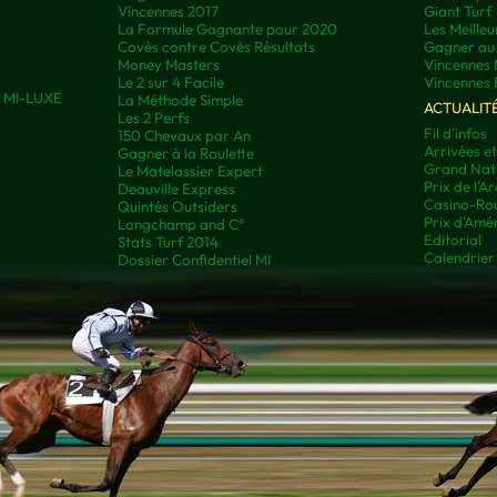
Vincennes 2017
Giant Turf
La Formule Gagnante pour 2020
Les Meilleu
Covès contre Covès Résultats
Gagner au 
Money Masters
Vincennes 
Le 2 sur 4 Facile
Vincennes 
ns MI-LUXE
La Méthode Simple
ACTUALIT
Les 2 Perfs
Fil d'infos
150 Chevaux par An
Arrivées e
Gagner à la Roulette
Grand Nati
Le Matelassier Expert
Prix de l'A
Deauville Express
Casino-Rou
Quintés Outsiders
Prix d'Amé
Longchamp and C°
Editorial
Stats Turf 2014
Calendrier
Dossier Confidentiel MI