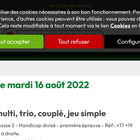
Les Coups Sûrs
du jour
tilise des cookies nécessaires à son bon fonctionnement. P
ience, d’autres cookies peuvent être utilisés : vous pouvez ch
TUS
FORUM
OUVRAGES
GNT
Cela reste modifiable à tout moment via le lien
Cookies
en 
LES COUPS SÛRS DU JOUR
ut accepter
Tout refuser
Configu
 le mardi 16 août 2022
multi, trio, couplé, jeu simple
lasse 2 - Handicap divisé - première épreuve - Réf.: +17 +19
 à droite.