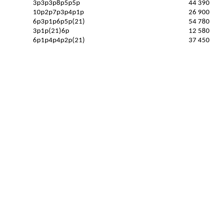
3p3p3p8p5p5p
44 390
10p2p7p3p4p1p
26 900
6p3p1p6p5p(21)
54 780
3p1p(21)6p
12 580
6p1p4p4p2p(21)
37 450