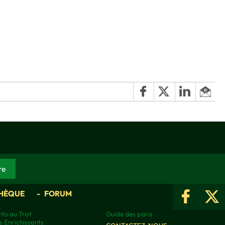
HÈQUE
FORUM
ts au Trot
Guide des paris
s Enrichissants