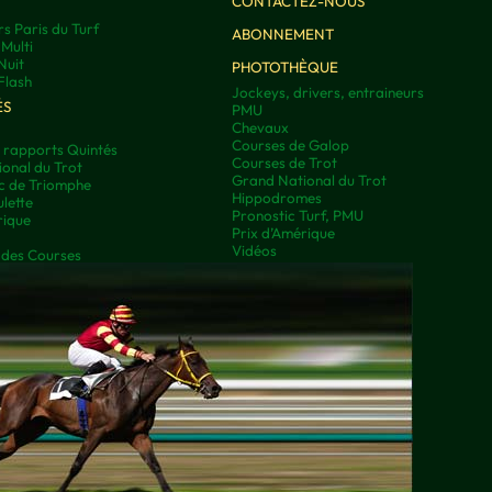
CONTACTEZ-NOUS
rs Paris du Turf
ABONNEMENT
Multi
Nuit
PHOTOTHÈQUE
Flash
Jockeys, drivers, entraineurs
ÉS
PMU
Chevaux
Courses de Galop
t rapports Quintés
Courses de Trot
onal du Trot
Grand National du Trot
rc de Triomphe
Hippodromes
lette
Pronostic Turf, PMU
rique
Prix d’Amérique
Vidéos
 des Courses