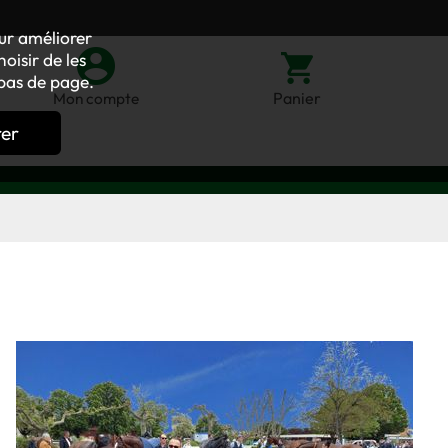
our améliorer
oisir de les
bas de page.
Panier
Mon compte
rer