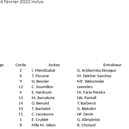
6 février 2022 inclus.
ge
Corde
Jockey
Entraîneur
2
I. Mendizabal
G. Arizkorreta Elosegui
6
T. Piccone
M. Delcher-Sanchez
9
H. Besnier
MF. Weissmeier
12
C. Soumillon
Leenders
4
E. Hardouin
HJ. Faria-Pereira
13
M. Barzalona
HA. Pantall
14
G. Benoist
Y. Barberot
10
T. Bachelot
G. Bietolini
11
C. Lecoeuvre
HF. Devin
1
E. Crublet
G. Alimpinisis
8
Mlle M. Vélon
R. Chotard