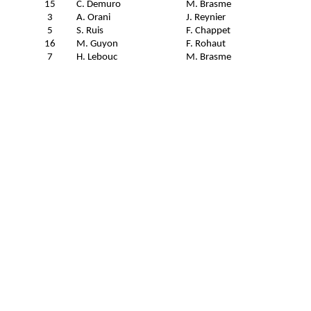
15
C. Demuro
M. Brasme
3
A. Orani
J. Reynier
5
S. Ruis
F. Chappet
16
M. Guyon
F. Rohaut
7
H. Lebouc
M. Brasme