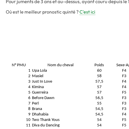
Pour juments de 3 ans et au-dessus, ayant couru depuis le 1
Où est le meilleur pronostic quinté ?
C'est ici
N° PMU
Nom du cheval
Poids
Sexe-A
1
Upa Lola
60
F4
2
Masiel
58
F3
3
Just In Love
57,5
F4
4
Kimina
57
F4
5
Guerreira
57
F5
6
Before Dawn
56,5
F3
7
Perl
55
F3
8
Brana
54,5
F3
9
Dhahabia
54,5
F4
10
Two Thank Yous
54
F5
11
Diva du Dancing
54
F5