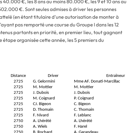
ns 40.000 €, les 8 ans au moins 80.000 €, les 9 et 10 ans au
502.000 €. Sont seules admises à driver les personnes
ttelé (en étant titulaire d'une autorisation de monter à
'ayant pas remporté une course du Groupe I dans les 12
tenus partants en priorité, en premier lieu, tout gagnant
me étape organisée cette année, les 5 premiers du
Distance
Driver
Entraîneur
2725
G. Gelormini
Mme AF. Donati-Marcillac
2725
M. Mottier
M. Mottier
2725
J. Dubois
J. Dubois
2725
M. Coignard
P. Coignard
2725
CJ. Bigeon
C. Bigeon
2725
D. Thomain
C. Thomain
2725
F. Nivard
F. Leblanc
2750
A. Lhérété
A. Lhérété
2750
A. Wiels
F. Harel
2750
B. Rochard
A. Garandeau