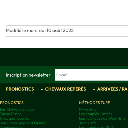
Modifié le mercredi 10 août 2022
Inscription newsletter
PRONOSTICS
CHEVAUX REPÉRÉS
ARRIVÉES / R
PRONOSTICS
MÉTHODES TURF
Les Chevaux du Jour
My-grmturf
Turbo Prono
Les couplés illimités
Chevaux repérés
Les rubriques de Week-End
Jeu simple gagnant Quinté
Trot 2025
Abonnements
Les Jumelles du Turf