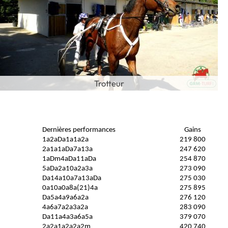
Trotteur
Dernières performances
Gains
1a2aDa1a1a2a
219 800
2a1a1aDa7a13a
247 620
1aDm4aDa11aDa
254 870
5aDa2a10a2a3a
273 090
Da14a10a7a13aDa
275 030
0a10a0a8a(21)4a
275 895
Da5a4a9a6a2a
276 120
4a6a7a2a3a2a
283 090
Da11a4a3a6a5a
379 070
2a2a1a2a2a2m
420 740