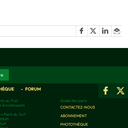
HÈQUE
FORUM
ts au Trot
Guide des paris
s Enrichissants
CONTACTEZ-NOUS
rs Paris du Turf
ABONNEMENT
Multi
Nuit
PHOTOTHÈQUE
Flash