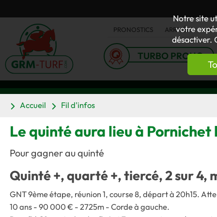
Notre site u
votre expér
PRONOSTICS
ARRIVÉES
AC
désactiver. 
TURBO PRONO
To
Accueil
Fil d'infos
Le quinté aura lieu à Pornichet
Pour gagner au quinté
Quinté +, quarté +, tiercé, 2 sur 4, 
GNT 9ème étape, réunion 1, course 8, départ à 20h15. Attel
10 ans - 90 000 € - 2725m - Corde à gauche.