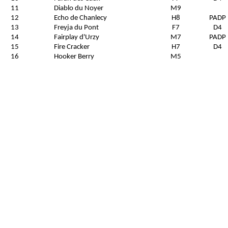
11
Diablo du Noyer
M9
12
Echo de Chanlecy
H8
PADP
13
Freyja du Pont
F7
D4
14
Fairplay d'Urzy
M7
PADP
15
Fire Cracker
H7
D4
16
Hooker Berry
M5