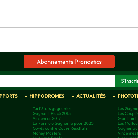
Abonnements Pronostics
APPORTS
HIPPODROMES
ACTUALITÉS
PHOTOT
Turf Stats gagnantes
Les Gagnan
Gagnant-Placé 2015
Les Couplé
Vincennes 2017
Giant Turf
La Formule Gagnante pour 2020
Les Meilleu
Covès contre Covès Résultats
Gagner au 
Money Masters
Vincennes 
Le 2 sur 4 Facile
Vincennes 