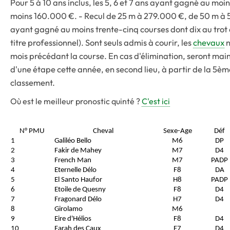
Pour 5 à 10 ans inclus, les 5, 6 et 7 ans ayant gagné au moi
moins 160.000 €. - Recul de 25 m à 279.000 €, de 50 m à 
ayant gagné au moins trente-cinq courses dont dix au trot a
titre professionnel). Sont seuls admis à courir, les
chevaux
n
mois précédant la course. En cas d'élimination, seront main
d'une étape cette année, en second lieu, à partir de la 5è
classement.
Où est le meilleur pronostic quinté ?
C'est ici
N° PMU
Cheval
Sexe-Age
Déf
1
Galiléo Bello
M6
DP
2
Fakir de Mahey
M7
D4
3
French Man
M7
PADP
4
Eternelle Délo
F8
DA
5
El Santo Haufor
H8
PADP
6
Etoile de Quesny
F8
D4
7
Fragonard Délo
H7
D4
8
Girolamo
M6
9
Eire d'Hélios
F8
D4
10
Farah des Caux
F7
D4