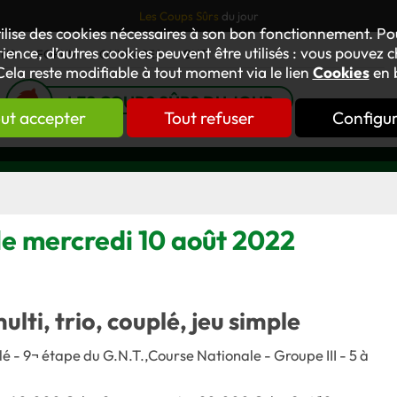
Les Coups Sûrs
du jour
tilise des cookies nécessaires à son bon fonctionnement. P
ience, d’autres cookies peuvent être utilisés : vous pouvez ch
TUS
FORUM
OUVRAGES
GNT
Cela reste modifiable à tout moment via le lien
Cookies
en 
LES COUPS SÛRS DU JOUR
ut accepter
Tout refuser
Configu
 le mercredi 10 août 2022
multi, trio, couplé, jeu simple
é - 9¬ étape du G.N.T.,Course Nationale - Groupe III - 5 à