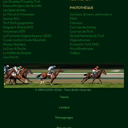
Les Simples/Couplés Trot
Deauville Spéciale Quintés
PHOTOTHÈQUE
Les Spécialistes
Le Tiercé à Vincennes
Jockeys, drivers, entraineurs
Gonna Win
PMU
Turf Stats gagnantes
Chevaux
Gagnant-Placé 2015
Courses de Galop
Vincennes 2017
Courses de Trot
La Formule Gagnante pour 2020
Grand National du Trot
Covès contre Covès Résultats
Hippodromes
Money Masters
Pronostic Turf, PMU
Le 2 sur 4 Facile
Prix d’Amérique
La Méthode Simple
Vidéos
Les 2 Perfs
© GRM 2009-2026 - Tous droits réservés
Taonix
Lexique
Témoignages
Plan du site