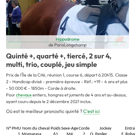
Hippodrome
de ParisLongchamp
Quinté +, quarté +, tiercé, 2 sur 4,
multi, trio, couplé, jeu simple
Prix de l'Île de la Cité, réunion 1, course 6, départ à 20h15. Classe
2 - Handicap divisé - première épreuve - Réf.: +19 - 4 ans et plus
- 50 000 € - 1850m - Corde à droite.
Pour
chevaux
entiers, hongres et juments de 4 ans et au-dessus,
ayant couru depuis le 2 décembre 2021 inclus.
Où est le meilleur pronostic quinté ?
C'est ici
N° PMU
Nom du cheval
Poids
Sexe-Age
Corde
Jockey
Entra
1
Momarasa
61
M4
2
O. Peslier
F. Roha