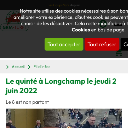
Les Coups Sûrs
du jour
Notre site utilise des cookies nécessaires à son b
améliorer votre expérience, d’autres cookies peuvent 
choisir de les désactiver. Cela reste modifiable à 
Cookies
en bas de page.
Mon
compte
Tout accepter
Tout refuser
C
Panier
Accueil
Fil d'infos
Le quinté à Longchamp le jeudi 2
juin 2022
Le 8 est non partant