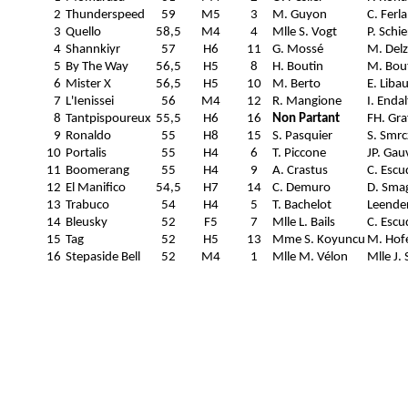
2
Thunderspeed
59
M5
3
M. Guyon
C. Ferl
3
Quello
58,5
M4
4
Mlle S. Vogt
P. Schi
4
Shannkiyr
57
H6
11
G. Mossé
M. Delz
5
By The Way
56,5
H5
8
H. Boutin
M. Bou
6
Mister X
56,5
H5
10
M. Berto
E. Liba
7
L'Ienissei
56
M4
12
R. Mangione
I. Enda
8
Tantpispoureux
55,5
H6
16
Non Partant
FH. Gra
9
Ronaldo
55
H8
15
S. Pasquier
S. Smrc
10
Portalis
55
H4
6
T. Piccone
JP. Gau
11
Boomerang
55
H4
9
A. Crastus
C. Escu
12
El Manifico
54,5
H7
14
C. Demuro
D. Sma
13
Trabuco
54
H4
5
T. Bachelot
Leende
14
Bleusky
52
F5
7
Mlle L. Bails
C. Escu
15
Tag
52
H5
13
Mme S. Koyuncu
M. Hof
16
Stepaside Bell
52
M4
1
Mlle M. Vélon
Mlle J.