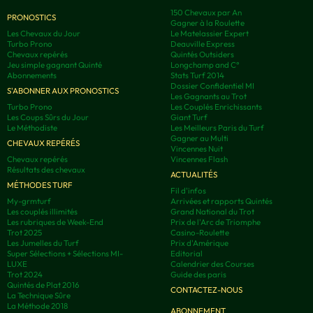
150 Chevaux par An
PRONOSTICS
Gagner à la Roulette
Les Chevaux du Jour
Le Matelassier Expert
Turbo Prono
Deauville Express
Chevaux repérés
Quintés Outsiders
Jeu simple gagnant Quinté
Longchamp and C°
Abonnements
Stats Turf 2014
Dossier Confidentiel MI
S'ABONNER AUX PRONOSTICS
Les Gagnants au Trot
Turbo Prono
Les Couplés Enrichissants
Les Coups Sûrs du Jour
Giant Turf
Le Méthodiste
Les Meilleurs Paris du Turf
Gagner au Multi
CHEVAUX REPÉRÉS
Vincennes Nuit
Chevaux repérés
Vincennes Flash
Résultats des chevaux
ACTUALITÉS
MÉTHODES TURF
Fil d'infos
My-grmturf
Arrivées et rapports Quintés
Les couplés illimités
Grand National du Trot
Les rubriques de Week-End
Prix de l'Arc de Triomphe
Trot 2025
Casino-Roulette
Les Jumelles du Turf
Prix d'Amérique
Super Sélections + Sélections MI-
Editorial
LUXE
Calendrier des Courses
Trot 2024
Guide des paris
Quintés de Plat 2016
CONTACTEZ-NOUS
La Technique Sûre
La Méthode 2018
ABONNEMENT